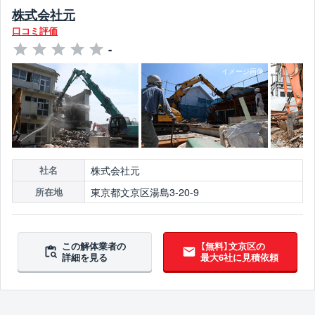
株式会社元
口コミ評価
-
株式会社元
社名
東京都文京区湯島3-20-9
所在地
この解体業者の
【無料】文京区の
詳細を見る
最大6社に見積依頼