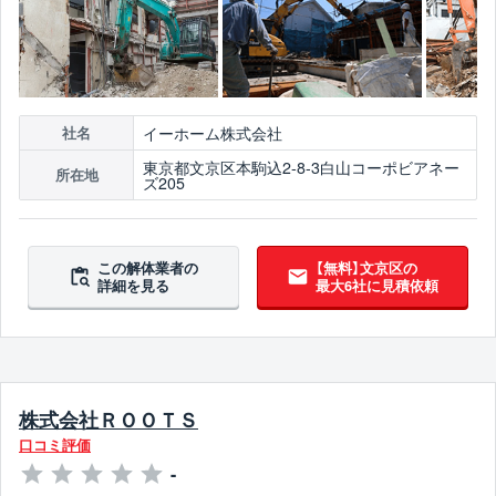
イーホーム株式会社
社名
東京都文京区本駒込2-8-3白山コーポビアネー
所在地
ズ205
この解体業者の
【無料】文京区の
詳細を見る
最大6社に見積依頼
株式会社ＲＯＯＴＳ
口コミ評価
-