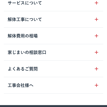
サービスについて
サービスの流れ
解体工事について
サービスのメリット
解体工事の基礎知識
解体費用の相場
クラッソーネの自治体連携
解体工事に関わる法律
解体工事会社の特徴
木造住宅の相場
家じまいの相談窓口
用語集
無料ご相談窓口
鉄骨造住宅の相場
解体工事の流れ
運営会社について
家じまいの相談窓口
よくあるご質問
RC造住宅の相場
解体費用の見方
安心保証パックについて
アパート・長屋の相場
土地活用の種類
クラッソーネの利用方法
工事会社様へ
お客さまの声
ビル・マンションの相場
大型物件の解体工事
工事の進め方
空き家の処分を検討のお客様へ
店舗・工場の相場
登録をご希望の工事会社様
セミナー
費用・見積り・税金
建築費用の削減をご検討のお客様へ