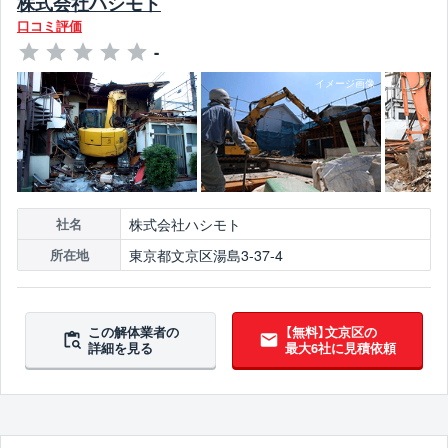
株式会社ハシモト
口コミ評価
-
株式会社ハシモト
社名
東京都文京区湯島3-37-4
所在地
この解体業者の
【無料】文京区の
詳細を見る
最大6社に見積依頼