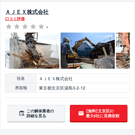
ＡＪＥＸ株式会社
口コミ評価
-
ＡＪＥＸ株式会社
社名
東京都文京区湯島3-2-12
所在地
この解体業者の
【無料】文京区の
詳細を見る
最大6社に見積依頼