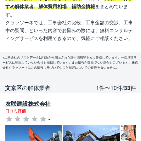
をまとめていま
すめ解体業者、解体費用相場、補助金情報
す。
クラッソーネでは、工事会社の比較、工事金額の交渉、工事
中の疑問、といった内容でお悩みの際には、無料コンサルテ
ィングサービスを利用できるので、気軽にご相談ください。
※工事会社のリストデータは行政から開示された許可情報等を元に作成しています。一括見積サ
ービスに登録していない会社も掲載しています。また情報が最新でない場合もございます。株式
会社クラッソーネはこの情報に基づいて生じた損害についての責任を負いません。
の解体業者
1件〜10件/
件
文京区
33
友咲建設株式会社
口コミ評価
-