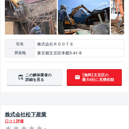
株式会社ＲＯＯＴＳ
社名
東京都文京区本郷3-41-9
所在地
この解体業者の
【無料】文京区の
詳細を見る
最大6社に見積依頼
株式会社松下産業
口コミ評価
-