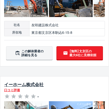
友咲建設株式会社
社名
東京都文京区本駒込6-15-8
所在地
この解体業者の
【無料】文京区の
詳細を見る
最大6社に見積依頼
イーホーム株式会社
口コミ評価
-