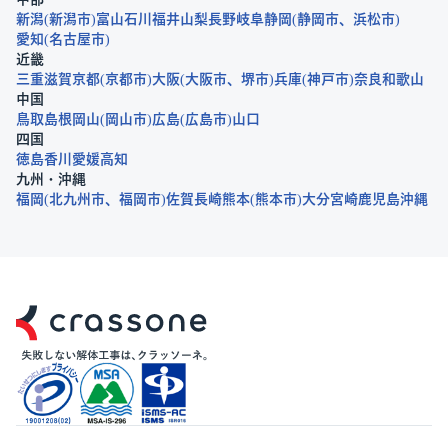
新潟
新潟市
富山
石川
福井
山梨
長野
岐阜
静岡
静岡市
浜松市
愛知
名古屋市
近畿
三重
滋賀
京都
京都市
大阪
大阪市
堺市
兵庫
神戸市
奈良
和歌山
中国
鳥取
島根
岡山
岡山市
広島
広島市
山口
四国
徳島
香川
愛媛
高知
九州・沖縄
福岡
北九州市
福岡市
佐賀
長崎
熊本
熊本市
大分
宮崎
鹿児島
沖縄