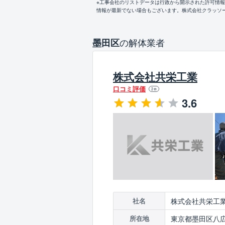
※工事会社のリストデータは行政から開示された許可情
情報が最新でない場合もございます。株式会社クラッソ
の解体業者
墨田区
株式会社共栄工業
口コミ評価
2
件
3.6
株式会社共栄工
社名
東京都墨田区八広2-
所在地