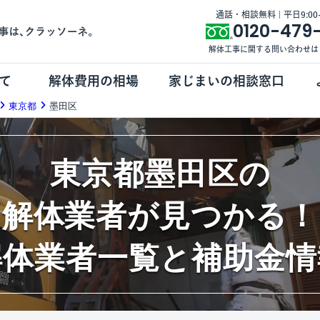
通話・相談無料 | 平日9:00-1
0120-479
解体工事に関する問い合わせは
て
解体費用の相場
家じまいの相談窓口
東京都
墨田区
東京都墨田区の
解体業者が見つかる！
解体業者一覧と補助金情