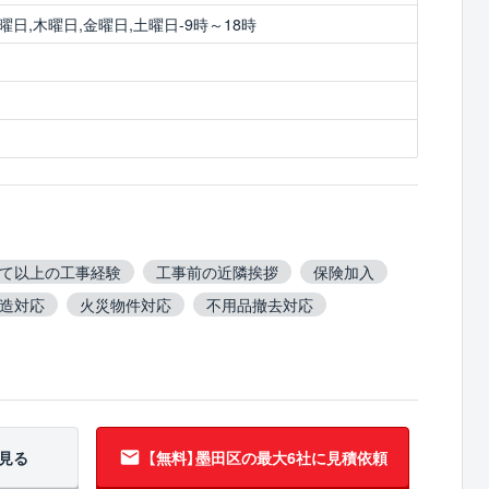
曜日,木曜日,金曜日,土曜日-9時～18時
建て以上の工事経験
工事前の近隣挨拶
保険加入
C造対応
火災物件対応
不用品撤去対応
吹付アスベスト撤去対応
ブロック塀撤去対応
に連絡
見る
【無料】墨田区の
最大6社に見積依頼