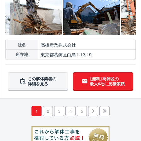
高橋産業株式会社
社名
東京都葛飾区白鳥1-12-19
所在地
この解体業者の
【無料】葛飾区の
詳細を見る
最大6社に見積依頼
1
2
3
4
5