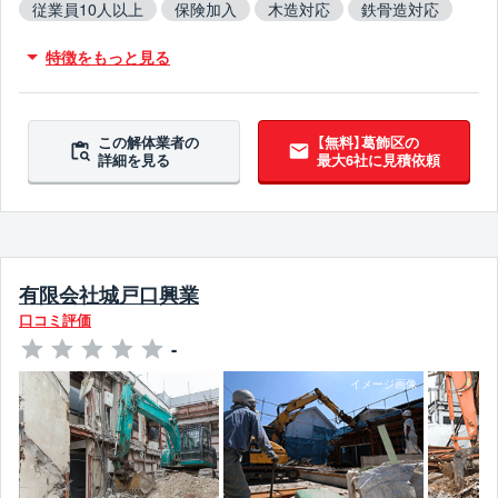
従業員10人以上
保険加入
木造対応
鉄骨造対応
RC造対応
火災物件対応
不用品撤去対応
特徴をもっと見る
アスベスト含有建材撤去対応
吹付アスベスト撤去対応
ブロック塀撤去対応
造成工事対応
翌営業日までに連絡
この解体業者の
【無料】葛飾区の
詳細を見る
最大6社に見積依頼
有限会社城戸口興業
口コミ評価
-