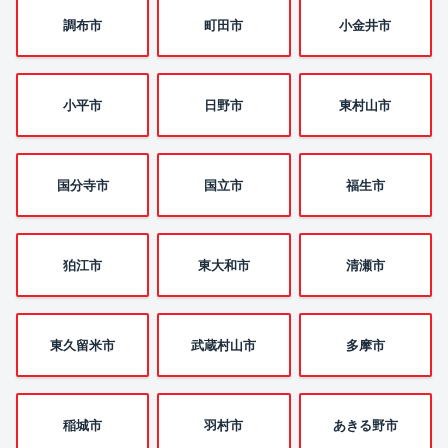
調布市
町田市
小金井市
小平市
日野市
東村山市
国分寺市
国立市
福生市
狛江市
東大和市
清瀬市
東久留米市
武蔵村山市
多摩市
稲城市
羽村市
あきる野市