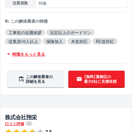
10名
従業員数
この解体業者の特徴
工事前の近隣挨拶
法定以上のガードマン
従業員10人以上
保険加入
木造対応
RC造対応
火災物件対応
不用品撤去対応
特徴をもっと見る
アスベスト含有建材撤去対応
吹付アスベスト撤去対応
ブロック塀撤去対応
造成工事対応
5年以上無事故
5年以上無違反
翌営業日までに連絡
この解体業者の
【無料】葛飾区の
詳細を見る
最大6社に見積依頼
株式会社翔栄
口コミ評価
3
件
3.6