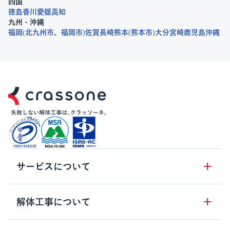
四国
徳島
香川
愛媛
高知
九州・沖縄
福岡
北九州市
福岡市
佐賀
長崎
熊本
熊本市
大分
宮崎
鹿児島
沖縄
サービスについて
サービスの流れ
解体工事について
サービスのメリット