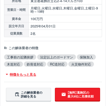
東京都葛飾区立石2-4-14スルガ103
所在地
月曜日,火曜日,水曜日,木曜日,金曜日,土曜日-9
営業日・時間
時～19時
100万円
資本金
2025年04月01日
設立年月日
2名
従業員数
この解体業者の特徴
工事前の近隣挨拶
法定以上のガードマン
保険加入
木造対応
鉄骨造対応
RC造対応
火災物件対応
不用品撤去対応
アスベスト含有建材撤去対応
特徴をもっと見る
吹付アスベスト撤去対応
ブロック塀撤去対応
造成工事対応
翌営業日までに連絡
この解体業者の
【無料】葛飾区の
詳細を見る
最大6社に見積依頼