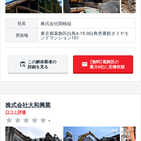
株式会社関根組
社名
東京都葛飾区白鳥4-15-9白鳥壱番館ダイヤモ
所在地
ンドマンション101
この解体業者の
【無料】葛飾区の
詳細を見る
最大6社に見積依頼
株式会社大和興業
口コミ評価
-