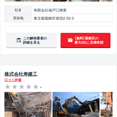
有限会社城戸口興業
社名
東京都葛飾区堀切2-52-3
所在地
この解体業者の
【無料】葛飾区の
詳細を見る
最大6社に見積依頼
株式会社寿建工
口コミ評価
-