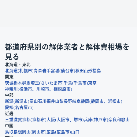
都道府県別の解体業者と解体費相場を
見る
北海道・東北
北海道
札幌市
青森
岩手
宮城
仙台市
秋田
山形
福島
関東
茨城
栃木
群馬
埼玉
さいたま市
千葉
千葉市
東京
神奈川
横浜市
川崎市
相模原市
中部
新潟
新潟市
富山
石川
福井
山梨
長野
岐阜
静岡
静岡市
浜松市
愛知
名古屋市
近畿
三重
滋賀
京都
京都市
大阪
大阪市
堺市
兵庫
神戸市
奈良
和歌山
中国
鳥取
島根
岡山
岡山市
広島
広島市
山口