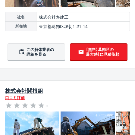
株式会社寿建工
社名
東京都葛飾区堀切1-21-14
所在地
この解体業者の
【無料】葛飾区の
詳細を見る
最大6社に見積依頼
株式会社関根組
口コミ評価
-