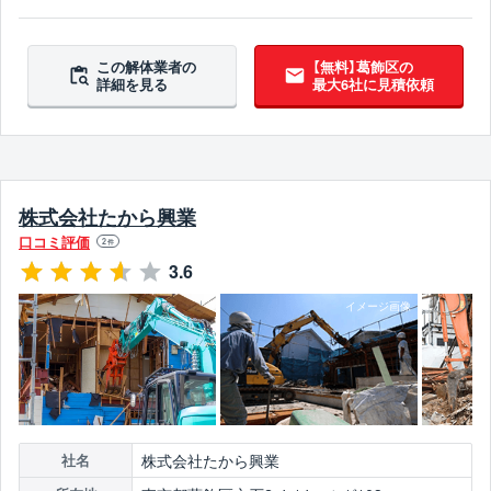
ブロック塀撤去対応
5年以上無事故
この解体業者の
【無料】葛飾区の
詳細を見る
最大6社に見積依頼
株式会社たから興業
口コミ評価
2
件
3.6
株式会社たから興業
社名