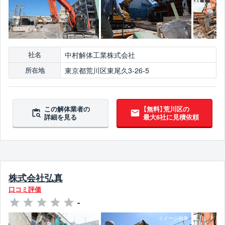
中村解体工業株式会社
社名
東京都荒川区東尾久3-26-5
所在地
この解体業者の
【無料】荒川区の
詳細を見る
最大6社に見積依頼
株式会社弘真
口コミ評価
-