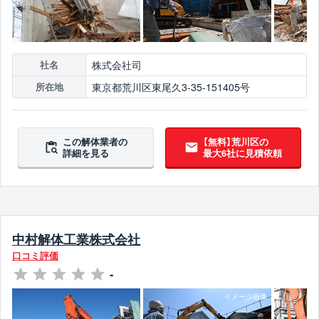
株式会社司
社名
東京都荒川区東尾久3-35-151405号
所在地
この解体業者の
【無料】荒川区の
詳細を見る
最大6社に見積依頼
中村解体工業株式会社
口コミ評価
-