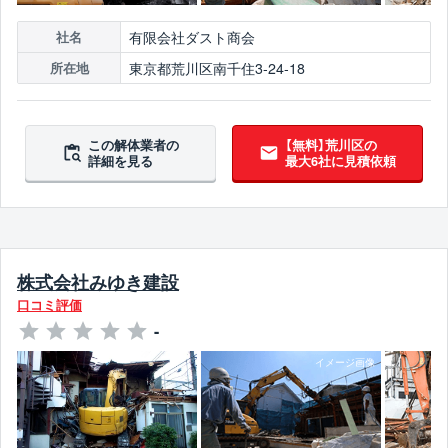
有限会社ダスト商会
社名
東京都荒川区南千住3-24-18
所在地
この解体業者の
【無料】荒川区の
詳細を見る
最大6社に見積依頼
株式会社みゆき建設
口コミ評価
-