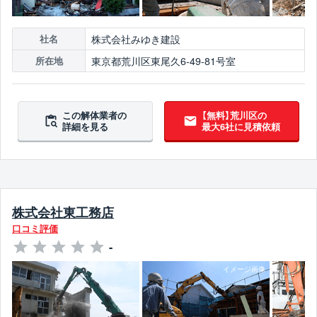
株式会社みゆき建設
社名
東京都荒川区東尾久6-49-81号室
所在地
この解体業者の
【無料】荒川区の
詳細を見る
最大6社に見積依頼
株式会社東工務店
口コミ評価
-