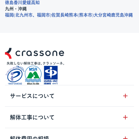
徳島
香川
愛媛
高知
九州・沖縄
福岡
北九州市
福岡市
佐賀
長崎
熊本
熊本市
大分
宮崎
鹿児島
沖縄
サービスについて
サービスの流れ
解体工事について
サービスのメリット
解体工事の基礎知識
解体費用の相場