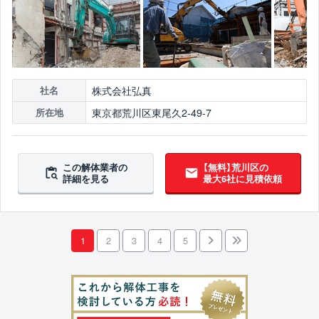
株式会社弘真
社名
東京都荒川区東尾久2-49-7
所在地
この解体業者の
【無料】荒川区の
詳細を見る
最大6社に見積依頼
1
2
3
4
5