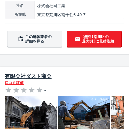
株式会社司工業
社名
東京都荒川区南千住6-49-7
所在地
この解体業者の
【無料】荒川区の
詳細を見る
最大6社に見積依頼
有限会社ダスト商会
口コミ評価
-