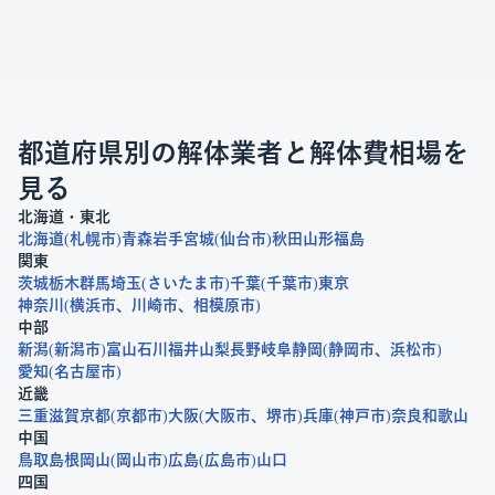
都道府県別の解体業者と解体費相場を
見る
北海道・東北
北海道
札幌市
青森
岩手
宮城
仙台市
秋田
山形
福島
関東
茨城
栃木
群馬
埼玉
さいたま市
千葉
千葉市
東京
神奈川
横浜市
川崎市
相模原市
中部
新潟
新潟市
富山
石川
福井
山梨
長野
岐阜
静岡
静岡市
浜松市
愛知
名古屋市
近畿
三重
滋賀
京都
京都市
大阪
大阪市
堺市
兵庫
神戸市
奈良
和歌山
中国
鳥取
島根
岡山
岡山市
広島
広島市
山口
四国