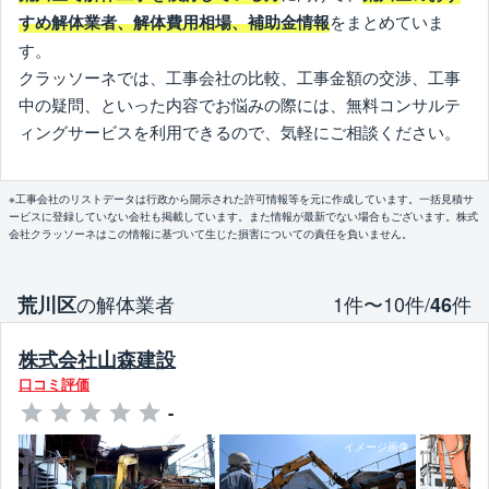
をまとめていま
すめ解体業者、解体費用相場、補助金情報
す。
クラッソーネでは、工事会社の比較、工事金額の交渉、工事
中の疑問、といった内容でお悩みの際には、無料コンサルテ
ィングサービスを利用できるので、気軽にご相談ください。
※工事会社のリストデータは行政から開示された許可情報等を元に作成しています。一括見積サ
ービスに登録していない会社も掲載しています。また情報が最新でない場合もございます。株式
会社クラッソーネはこの情報に基づいて生じた損害についての責任を負いません。
の解体業者
1件〜10件/
件
荒川区
46
株式会社山森建設
口コミ評価
-