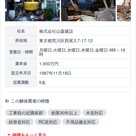
株式会社山森建設
社名
東京都荒川区西尾久7-17-12
所在地
月曜日,火曜日,水曜日,木曜日,金曜日-9時～18
営業日・時間
時
1,000万円
資本金
1987年11月18日
設立年月日
5名
従業員数
この解体業者の特徴
工事前の近隣挨拶
創業30年以上
木造対応
鉄骨造対応
RC造対応
不用品撤去対応
アスベスト含有建材撤去対応
ブロック塀撤去対応
特徴をもっと見る