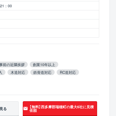
21：00
事前の近隣挨拶
創業10年以上
入
木造対応
鉄骨造対応
RC造対応
有建材撤去対応
吹付アスベスト撤去対応
事対応
10年以上無事故
翌営業日までに連絡
【無料】西多摩郡瑞穂町の
最大6社に見積
見る
依頼