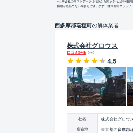
※工事会社のリストデータは行政から開示された許可情
情報が最新でない場合もございます。株式会社クラッソ
の解体業者
西多摩郡瑞穂町
株式会社グロウス
口コミ評価
8
件
4.5
株式会社グロウ
社名
東京都西多摩郡瑞
所在地