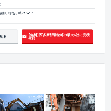
体
穂町箱根ケ崎715-17
【無料】西多摩郡瑞穂町の
最大6社に見積
見る
依頼