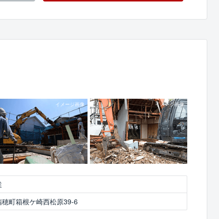
業
穂町箱根ケ崎西松原39-6