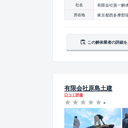
有限会社第一解
社名
東京都西多摩郡瑞
所在地
この解体業者の
詳細を
有限会社原島土建
口コミ評価
-