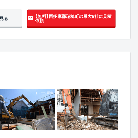
【無料】西多摩郡瑞穂町の
最大6社に見積
見る
依頼