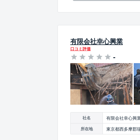
有限会社幸心興業
口コミ評価
-
有限会社幸心興
社名
東京都西多摩郡瑞
所在地