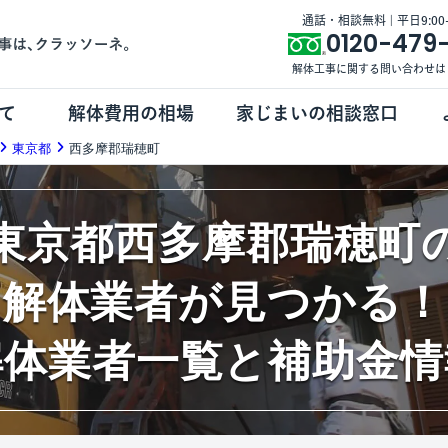
通話・相談無料 | 平日9:00-1
0120-479
解体工事に関する問い合わせは
て
解体費用の相場
家じまいの相談窓口
東京都
西多摩郡瑞穂町
東京都西多摩郡瑞穂町
解体業者が見つかる！
解体業者一覧と補助金情