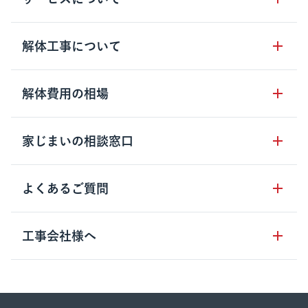
サービスの流れ
解体工事について
サービスのメリット
解体工事の基礎知識
解体費用の相場
クラッソーネの自治体連携
解体工事に関わる法律
解体工事会社の特徴
木造住宅の相場
家じまいの相談窓口
用語集
無料ご相談窓口
鉄骨造住宅の相場
解体工事の流れ
運営会社について
家じまいの相談窓口
よくあるご質問
RC造住宅の相場
解体費用の見方
安心保証パックについて
アパート・長屋の相場
土地活用の種類
クラッソーネの利用方法
工事会社様へ
お客さまの声
ビル・マンションの相場
大型物件の解体工事
工事の進め方
空き家の処分を検討のお客様へ
店舗・工場の相場
登録をご希望の工事会社様
セミナー
費用・見積り・税金
建築費用の削減をご検討のお客様へ
内装解体・原状回復の相場