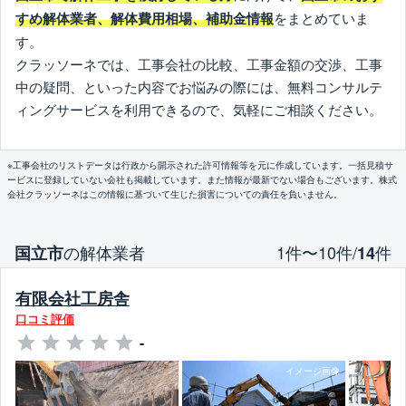
をまとめていま
すめ解体業者、解体費用相場、補助金情報
す。
クラッソーネでは、工事会社の比較、工事金額の交渉、工事
中の疑問、といった内容でお悩みの際には、無料コンサルテ
ィングサービスを利用できるので、気軽にご相談ください。
※工事会社のリストデータは行政から開示された許可情報等を元に作成しています。一括見積サ
ービスに登録していない会社も掲載しています。また情報が最新でない場合もございます。株式
会社クラッソーネはこの情報に基づいて生じた損害についての責任を負いません。
の解体業者
1件〜10件/
件
国立市
14
有限会社工房舎
口コミ評価
-