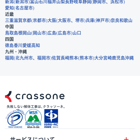
新潟
新潟市
富山
石川
福井
山梨
長野
岐阜
静岡
静岡市
浜松市
愛知
名古屋市
近畿
三重
滋賀
京都
京都市
大阪
大阪市
堺市
兵庫
神戸市
奈良
和歌山
中国
鳥取
島根
岡山
岡山市
広島
広島市
山口
四国
徳島
香川
愛媛
高知
九州・沖縄
福岡
北九州市
福岡市
佐賀
長崎
熊本
熊本市
大分
宮崎
鹿児島
沖縄
サービスについて