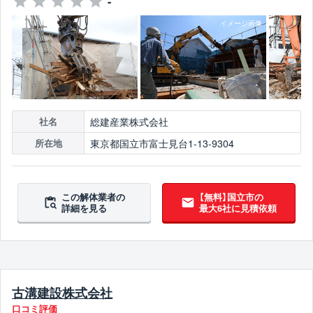
-
総建産業株式会社
社名
東京都国立市富士見台1-13-9304
所在地
この解体業者の
【無料】国立市の
詳細を見る
最大6社に見積依頼
古溝建設株式会社
口コミ評価