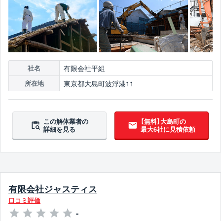
有限会社平組
社名
東京都大島町波浮港11
所在地
この解体業者の
【無料】大島町の
詳細を見る
最大6社に見積依頼
有限会社ジャスティス
口コミ評価
-