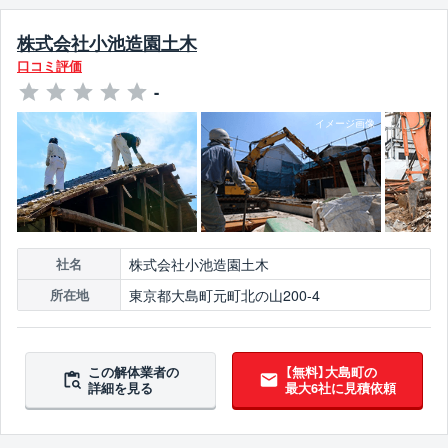
株式会社小池造園土木
口コミ評価
-
株式会社小池造園土木
社名
東京都大島町元町北の山200-4
所在地
この解体業者の
【無料】大島町の
詳細を見る
最大6社に見積依頼