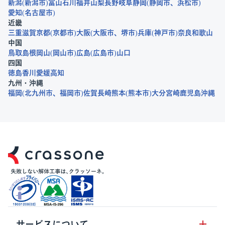
新潟
新潟市
富山
石川
福井
山梨
長野
岐阜
静岡
静岡市
浜松市
愛知
名古屋市
近畿
三重
滋賀
京都
京都市
大阪
大阪市
堺市
兵庫
神戸市
奈良
和歌山
中国
鳥取
島根
岡山
岡山市
広島
広島市
山口
四国
徳島
香川
愛媛
高知
九州・沖縄
福岡
北九州市
福岡市
佐賀
長崎
熊本
熊本市
大分
宮崎
鹿児島
沖縄
サービスについて