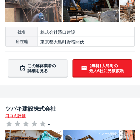
株式会社濱口建設
社名
東京都大島町野増間伏
所在地
この解体業者の
【無料】大島町の
詳細を見る
最大6社に見積依頼
ツバキ建設株式会社
口コミ評価
-