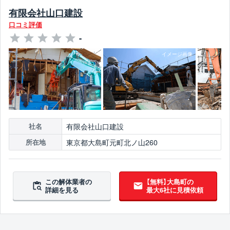
有限会社山口建設
口コミ評価
-
有限会社山口建設
社名
東京都大島町元町北ノ山260
所在地
この解体業者の
【無料】大島町の
詳細を見る
最大6社に見積依頼