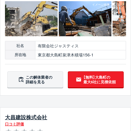
有限会社ジャスティス
社名
東京都大島町泉津木積場156-1
所在地
この解体業者の
【無料】大島町の
詳細を見る
最大6社に見積依頼
大昌建設株式会社
口コミ評価