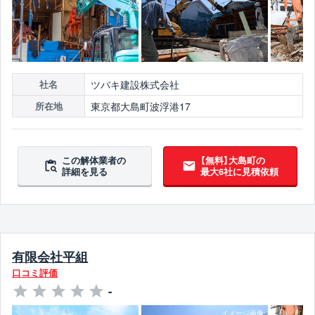
ツバキ建設株式会社
社名
東京都大島町波浮港17
所在地
この解体業者の
【無料】大島町の
詳細を見る
最大6社に見積依頼
有限会社平組
口コミ評価
-