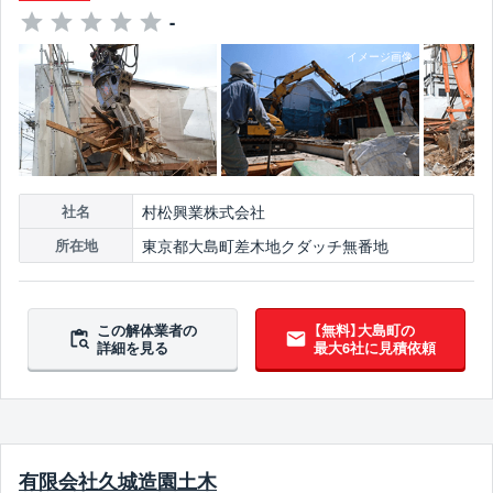
-
村松興業株式会社
社名
東京都大島町差木地クダッチ無番地
所在地
この解体業者の
【無料】大島町の
詳細を見る
最大6社に見積依頼
有限会社久城造園土木