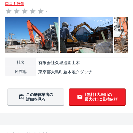
口コミ評価
-
有限会社久城造園土木
社名
東京都大島町差木地クダッチ
所在地
この解体業者の
【無料】大島町の
詳細を見る
最大6社に見積依頼