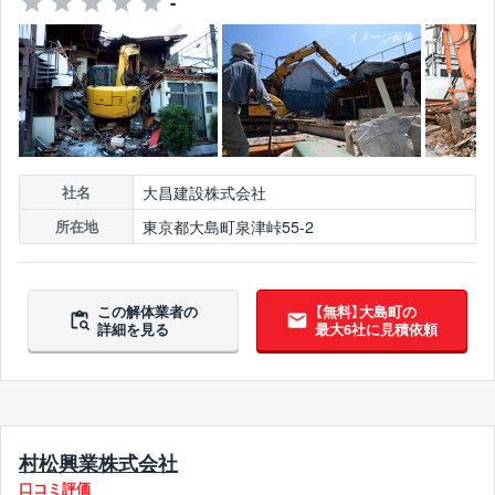
-
大昌建設株式会社
社名
東京都大島町泉津峠55-2
所在地
この解体業者の
【無料】大島町の
詳細を見る
最大6社に見積依頼
村松興業株式会社
口コミ評価