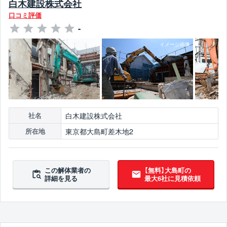
白木建設株式会社
口コミ評価
-
白木建設株式会社
社名
東京都大島町差木地2
所在地
この解体業者の
【無料】大島町の
詳細を見る
最大6社に見積依頼