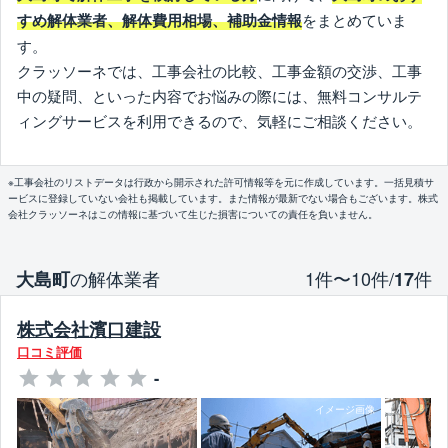
をまとめていま
すめ解体業者、解体費用相場、補助金情報
す。
クラッソーネでは、工事会社の比較、工事金額の交渉、工事
中の疑問、といった内容でお悩みの際には、無料コンサルテ
ィングサービスを利用できるので、気軽にご相談ください。
※工事会社のリストデータは行政から開示された許可情報等を元に作成しています。一括見積サ
ービスに登録していない会社も掲載しています。また情報が最新でない場合もございます。株式
会社クラッソーネはこの情報に基づいて生じた損害についての責任を負いません。
の解体業者
1件〜10件/
件
大島町
17
株式会社濱口建設
口コミ評価
-