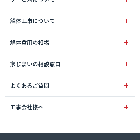
サービスの流れ
解体工事について
サービスのメリット
解体工事の基礎知識
解体費用の相場
クラッソーネの自治体連携
解体工事に関わる法律
解体工事会社の特徴
木造住宅の相場
家じまいの相談窓口
用語集
無料ご相談窓口
鉄骨造住宅の相場
解体工事の流れ
運営会社について
家じまいの相談窓口
よくあるご質問
RC造住宅の相場
解体費用の見方
安心保証パックについて
アパート・長屋の相場
土地活用の種類
クラッソーネの利用方法
工事会社様へ
お客さまの声
ビル・マンションの相場
大型物件の解体工事
工事の進め方
空き家の処分を検討のお客様へ
店舗・工場の相場
登録をご希望の工事会社様
セミナー
費用・見積り・税金
建築費用の削減をご検討のお客様へ
内装解体・原状回復の相場