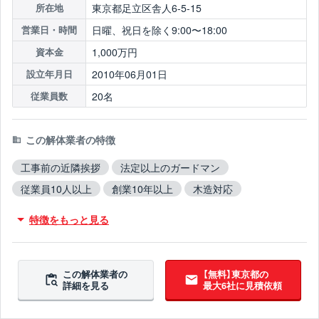
東京都足立区舎人6-5-15
所在地
日曜、祝日を除く9:00〜18:00
営業日・時間
1,000万円
資本金
2010年06月01日
設立年月日
20名
従業員数
この解体業者の特徴
工事前の近隣挨拶
法定以上のガードマン
従業員10人以上
創業10年以上
木造対応
鉄骨造対応
RC造対応
火災物件対応
特徴をもっと見る
不用品撤去対応
アスベスト含有建材撤去対応
吹付アスベスト撤去対応
ブロック塀撤去対応
造成工事対応
10年以上無事故
10年以上無違反
この解体業者の
【無料】東京都の
詳細を見る
最大6社に見積依頼
翌営業日までに連絡