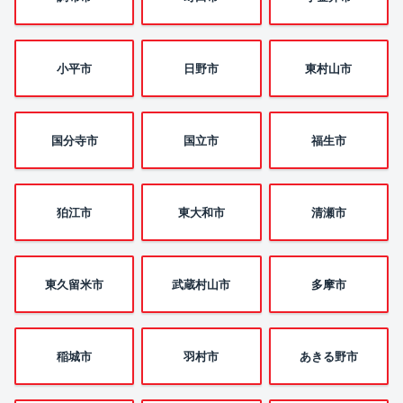
小平市
日野市
東村山市
国分寺市
国立市
福生市
狛江市
東大和市
清瀬市
東久留米市
武蔵村山市
多摩市
稲城市
羽村市
あきる野市