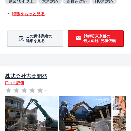
創業10年以上
木造対応
鉄骨造対応
RC造対応
火災物件対応
不用品撤去対応
特徴をもっと見る
アスベスト含有建材撤去対応
吹付アスベスト撤去対応
ブロック塀撤去対応
造成工事対応
5年以上無事故
5年以上無違反
翌営業日までに連絡
この解体業者の
【無料】東京都の
詳細を見る
最大6社に見積依頼
株式会社吉岡開発
口コミ評価
-