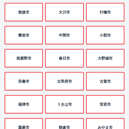
筑後市
大川市
行橋市
豊前市
中間市
小郡市
筑紫野市
春日市
大野城市
宗像市
太宰府市
古賀市
福津市
うきは市
宮若市
嘉麻市
朝倉市
みやま市