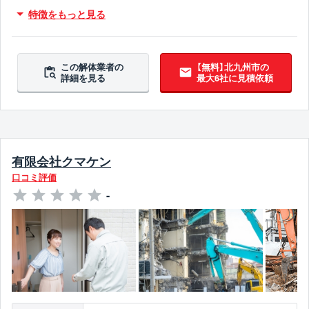
RC造対応
火災物件対応
不用品撤去対応
特徴をもっと見る
アスベスト含有建材撤去対応
吹付アスベスト撤去対応
ブロック塀撤去対応
造成工事対応
5年以上無事故
5年以上無違反
翌営業日までに連絡
この解体業者の
【無料】北九州市の
詳細を見る
最大6社に見積依頼
有限会社クマケン
口コミ評価
-