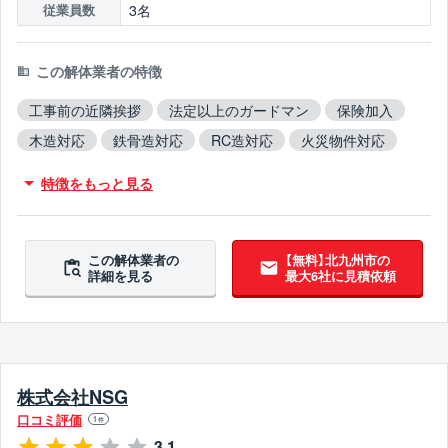
3名
従業員数
この解体業者の特徴
工事前の近隣挨拶
法定以上のガードマン
保険加入
木造対応
鉄骨造対応
RC造対応
火災物件対応
不用品撤去対応
アスベスト含有建材撤去対応
特徴をもっと見る
吹付アスベスト撤去対応
ブロック塀撤去対応
造成工事対応
翌営業日までに連絡
この解体業者の
【無料】北九州市の
詳細を見る
最大6社に見積依頼
株式会社NSG
口コミ評価
1
件
3.1