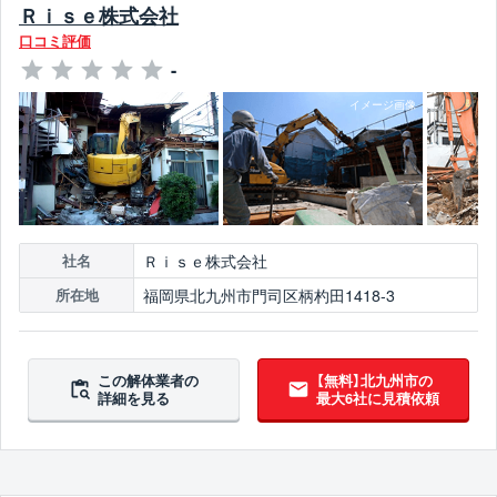
Ｒｉｓｅ株式会社
口コミ評価
-
Ｒｉｓｅ株式会社
社名
福岡県北九州市門司区柄杓田1418-3
所在地
この解体業者の
【無料】北九州市の
詳細を見る
最大6社に見積依頼