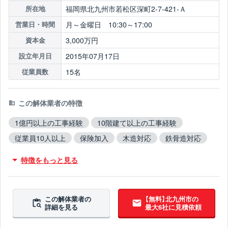
福岡県北九州市若松区深町2-7-421-Ａ
所在地
月～金曜日 10:30～17:00
営業日・時間
3,000万円
資本金
2015年07月17日
設立年月日
15名
従業員数
この解体業者の特徴
1億円以上の工事経験
10階建て以上の工事経験
従業員10人以上
保険加入
木造対応
鉄骨造対応
RC造対応
不用品撤去対応
特徴をもっと見る
アスベスト含有建材撤去対応
ブロック塀撤去対応
翌営業日までに連絡
この解体業者の
【無料】北九州市の
詳細を見る
最大6社に見積依頼