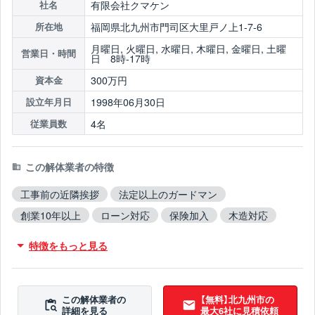
有限会社クマケン
社名
福岡県北九州市門司区大里戸ノ上1-7-6
所在地
月曜日, 火曜日, 水曜日, 木曜日, 金曜日, 土曜
営業日・時間
日 8時-17時
300万円
資本金
1998年06月30日
設立年月日
4名
従業員数
この解体業者の特徴
工事前の近隣挨拶
法定以上のガードマン
創業10年以上
ローン対応
保険加入
木造対応
鉄骨造対応
RC造対応
火災物件対応
特徴をもっと見る
不用品撤去対応
アスベスト含有建材撤去対応
吹付アスベスト撤去対応
ブロック塀撤去対応
造成工事対応
10年以上無事故
10年以上無違反
この解体業者の
【無料】北九州市の
詳細を見る
最大6社に見積依頼