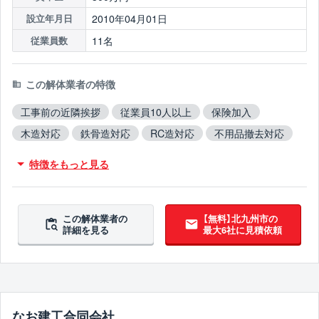
2010年04月01日
設立年月日
11名
従業員数
この解体業者の特徴
工事前の近隣挨拶
従業員10人以上
保険加入
木造対応
鉄骨造対応
RC造対応
不用品撤去対応
アスベスト含有建材撤去対応
ブロック塀撤去対応
特徴をもっと見る
造成工事対応
翌営業日までに連絡
この解体業者の
【無料】北九州市の
詳細を見る
最大6社に見積依頼
なお建工合同会社