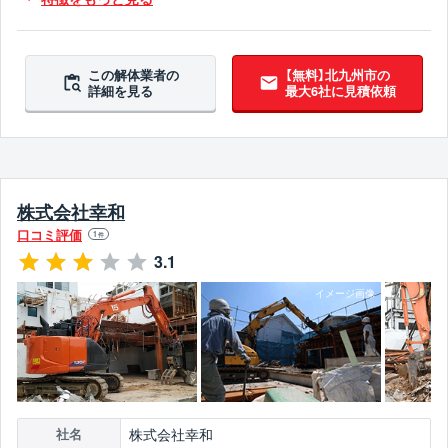
アスベスト含有建材撤去対応
吹付アスベスト撤去対応
ブロック塀撤去対応
造成工事対応
5年以上無事故
5年以上無違反
翌営業日までに連絡
この解体業者の
【無料】北九州市の
詳細を見る
最大6社に見積依頼
株式会社幸和
口コミ評価
1
件
3.1
株式会社幸和
社名