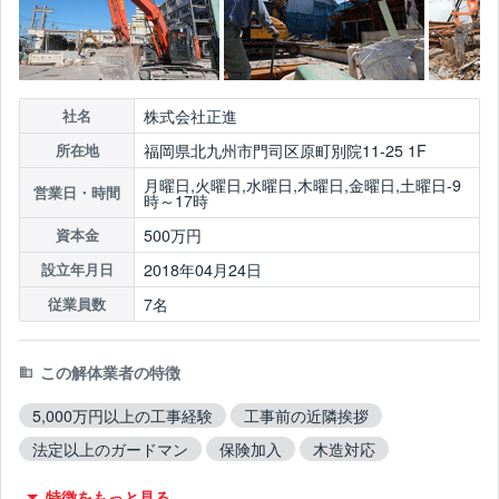
株式会社正進
社名
福岡県北九州市門司区原町別院11-25 1F
所在地
月曜日,火曜日,水曜日,木曜日,金曜日,土曜日-9
営業日・時間
時～17時
500万円
資本金
2018年04月24日
設立年月日
7名
従業員数
この解体業者の特徴
5,000万円以上の工事経験
工事前の近隣挨拶
法定以上のガードマン
保険加入
木造対応
鉄骨造対応
RC造対応
火災物件対応
特徴をもっと見る