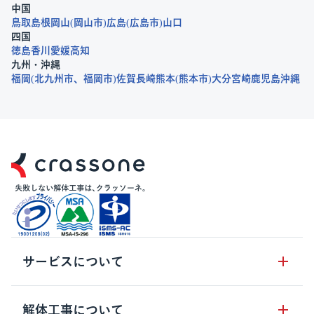
中国
鳥取
島根
岡山
岡山市
広島
広島市
山口
四国
徳島
香川
愛媛
高知
九州・沖縄
福岡
北九州市
福岡市
佐賀
長崎
熊本
熊本市
大分
宮崎
鹿児島
沖縄
サービスについて
サービスの流れ
解体工事について