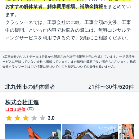
をまとめてい
おすすめ解体業者、解体費用相場、補助金情報
ます。
クラッソーネでは、工事会社の比較、工事金額の交渉、工事
中の疑問、といった内容でお悩みの際には、無料コンサルテ
ィングサービスを利用できるので、気軽にご相談ください。
※工事会社のリストデータは行政から開示された許可情報等を元に作成しています。一括見積サ
ービスに登録していない会社も掲載しています。また情報が最新でない場合もございます。株式
会社クラッソーネはこの情報に基づいて生じた損害についての責任を負いません。
の解体業者
21件〜30件/
件
北九州市
520
株式会社正進
口コミ評価
1
件
3.0