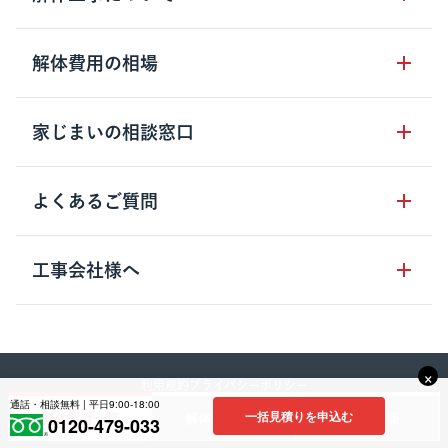
サービスのメリット
解体工事の基礎知識
解体費用の相場
クラッソーネの自治体連携
解体工事に関わる法律
解体工事会社の特徴
木造住宅の相場
家じまいの相談窓口
用語集
無料ご相談窓口
鉄骨造住宅の相場
解体工事の流れ
運営会社について
家じまいの相談窓口
よくあるご質問
RC造住宅の相場
解体費用の見方
安心保証パックについて
アパート・長屋の相場
土地活用の種類
クラッソーネの利用方法
工事会社様へ
お客さまの声
ビル・マンションの相場
大型物件の解体工事
工事の進め方
空き家の処分を検討のお客様へ
店舗・工場の相場
登録をご希望の工事会社様
セミナー
費用・見積り・税金
建築費用の削減をご検討のお客様へ
内装解体・原状回復の相場
×
解体建物・廃棄物・素材
利用規約
プライバシーポリシー
大型物件解体をご検討のお客様へ
口コミに関するガイドライン
解体工事会社の方へ
通話・相談無料 | 平日9:00-18:00
その他の建物の相場
一括見積りを申込む
解体業者一覧
解体費用相場
補助金情報
©︎2023 Crassone co., Itd.
0120-479-033
工事中・工事方法
地域別の解体業者と相場情報