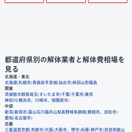
都道府県別の解体業者と解体費相場を
見る
北海道・東北
北海道
札幌市
青森
岩手
宮城
仙台市
秋田
山形
福島
関東
茨城
栃木
群馬
埼玉
さいたま市
千葉
千葉市
東京
神奈川
横浜市
川崎市
相模原市
中部
新潟
新潟市
富山
石川
福井
山梨
長野
岐阜
静岡
静岡市
浜松市
愛知
名古屋市
近畿
三重
滋賀
京都
京都市
大阪
大阪市
堺市
兵庫
神戸市
奈良
和歌山