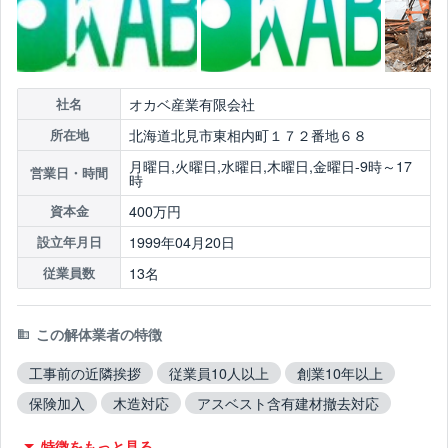
オカベ産業有限会社
社名
北海道北見市東相内町１７２番地６８
所在地
月曜日,火曜日,水曜日,木曜日,金曜日-9時～17
営業日・時間
時
400万円
資本金
1999年04月20日
設立年月日
13名
従業員数
この解体業者の特徴
工事前の近隣挨拶
従業員10人以上
創業10年以上
保険加入
木造対応
アスベスト含有建材撤去対応
ブロック塀撤去対応
造成工事対応
10年以上無事故
特徴をもっと見る