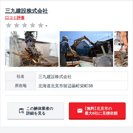
三九建設株式会社
口コミ評価
-
三九建設株式会社
社名
北海道北見市留辺蘂町栄町38
所在地
この解体業者の
【無料】北見市の
詳細を見る
最大6社に見積依頼