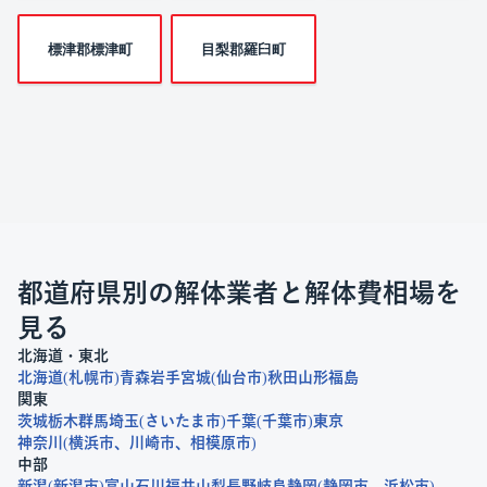
標津郡標津町
目梨郡羅臼町
都道府県別の解体業者と解体費相場を
見る
北海道・東北
北海道
札幌市
青森
岩手
宮城
仙台市
秋田
山形
福島
関東
茨城
栃木
群馬
埼玉
さいたま市
千葉
千葉市
東京
神奈川
横浜市
川崎市
相模原市
中部
新潟
新潟市
富山
石川
福井
山梨
長野
岐阜
静岡
静岡市
浜松市