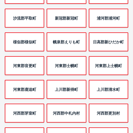
沙流郡平取町
新冠郡新冠町
浦河郡浦河町
様似郡様似町
幌泉郡えりも町
日高郡新ひだか町
河東郡音更町
河東郡士幌町
河東郡上士幌町
河東郡鹿追町
上川郡新得町
上川郡清水町
河西郡芽室町
河西郡中札内村
河西郡更別村