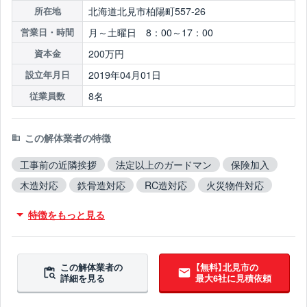
北海道北見市柏陽町557-26
所在地
月～土曜日 8：00～17：00
営業日・時間
200万円
資本金
2019年04月01日
設立年月日
8名
従業員数
この解体業者の特徴
工事前の近隣挨拶
法定以上のガードマン
保険加入
木造対応
鉄骨造対応
RC造対応
火災物件対応
不用品撤去対応
アスベスト含有建材撤去対応
特徴をもっと見る
吹付アスベスト撤去対応
ブロック塀撤去対応
造成工事対応
翌営業日までに連絡
この解体業者の
【無料】北見市の
詳細を見る
最大6社に見積依頼