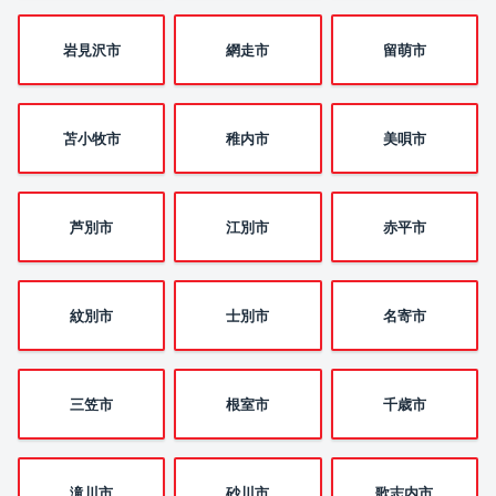
岩見沢市
網走市
留萌市
苫小牧市
稚内市
美唄市
芦別市
江別市
赤平市
紋別市
士別市
名寄市
三笠市
根室市
千歳市
滝川市
砂川市
歌志内市