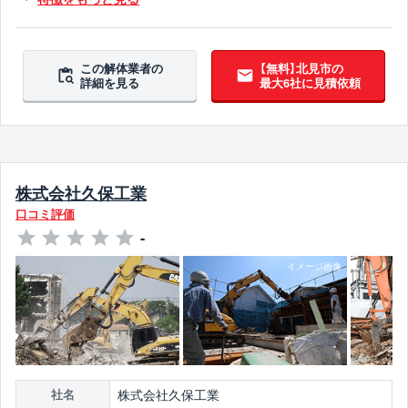
10年以上無違反
翌営業日までに連絡
この解体業者の
【無料】北見市の
詳細を見る
最大6社に見積依頼
株式会社久保工業
口コミ評価
-
株式会社久保工業
社名