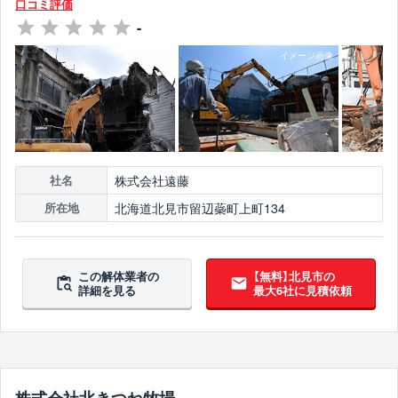
口コミ評価
-
株式会社遠藤
社名
北海道北見市留辺蘂町上町134
所在地
この解体業者の
【無料】北見市の
詳細を見る
最大6社に見積依頼
株式会社北きつね牧場