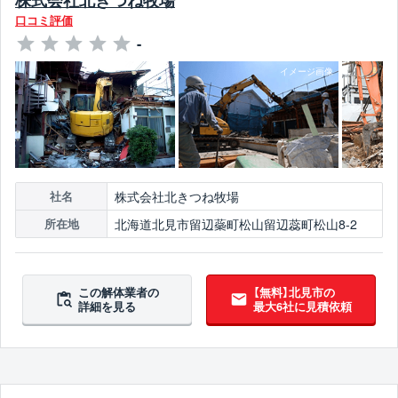
口コミ評価
-
株式会社北きつね牧場
社名
北海道北見市留辺蘂町松山留辺蕊町松山8-2
所在地
この解体業者の
【無料】北見市の
詳細を見る
最大6社に見積依頼