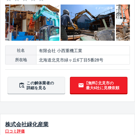
有限会社 小西重機工業
社名
北海道北見市緑ヶ丘6丁目5番28号
所在地
この解体業者の
【無料】北見市の
詳細を見る
最大6社に見積依頼
株式会社緑化産業
口コミ評価