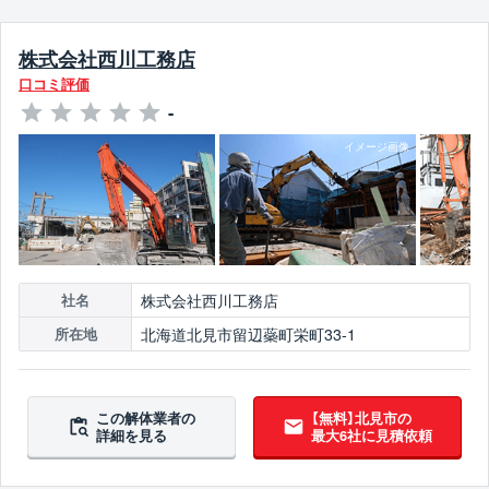
株式会社西川工務店
口コミ評価
-
株式会社西川工務店
社名
北海道北見市留辺蘂町栄町33-1
所在地
この解体業者の
【無料】北見市の
詳細を見る
最大6社に見積依頼