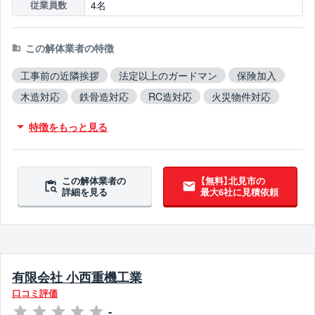
4名
従業員数
この解体業者の特徴
工事前の近隣挨拶
法定以上のガードマン
保険加入
木造対応
鉄骨造対応
RC造対応
火災物件対応
不用品撤去対応
アスベスト含有建材撤去対応
特徴をもっと見る
吹付アスベスト撤去対応
ブロック塀撤去対応
この解体業者の
【無料】北見市の
詳細を見る
最大6社に見積依頼
有限会社 小西重機工業
口コミ評価
-