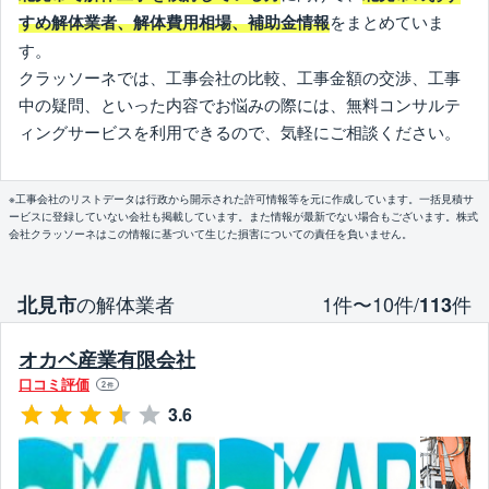
をまとめていま
すめ解体業者、解体費用相場、補助金情報
す。
クラッソーネでは、工事会社の比較、工事金額の交渉、工事
中の疑問、といった内容でお悩みの際には、無料コンサルテ
ィングサービスを利用できるので、気軽にご相談ください。
※工事会社のリストデータは行政から開示された許可情報等を元に作成しています。一括見積サ
ービスに登録していない会社も掲載しています。また情報が最新でない場合もございます。株式
会社クラッソーネはこの情報に基づいて生じた損害についての責任を負いません。
の解体業者
1件〜10件/
件
北見市
113
オカベ産業有限会社
口コミ評価
2
件
3.6