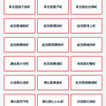
常呂郡訓子府町
常呂郡置戸町
常呂郡佐呂間町
紋別郡遠軽町
紋別郡湧別町
紋別郡滝上町
紋別郡興部町
紋別郡西興部村
紋別郡雄武町
網走郡大空町
虻田郡豊浦町
有珠郡壮瞥町
白老郡白老町
勇払郡厚真町
虻田郡洞爺湖町
勇払郡安平町
勇払郡むかわ町
沙流郡日高町