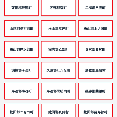
茅部郡鹿部町
茅部郡森町
二海郡八雲町
山越郡長万部町
檜山郡江差町
檜山郡上ノ国町
檜山郡厚沢部町
爾志郡乙部町
奥尻郡奥尻町
瀬棚郡今金町
久遠郡せたな町
島牧郡島牧村
寿都郡寿都町
寿都郡黒松内町
磯谷郡蘭越町
虻田郡ニセコ町
虻田郡真狩村
虻田郡留寿都村