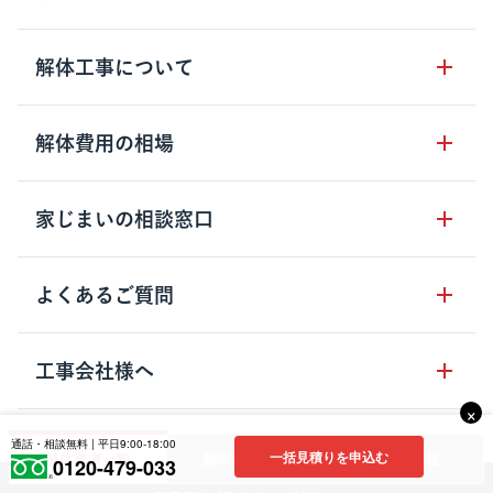
サービスの流れ
解体工事について
サービスのメリット
解体工事の基礎知識
解体費用の相場
クラッソーネの自治体連携
解体工事に関わる法律
解体工事会社の特徴
木造住宅の相場
家じまいの相談窓口
用語集
無料ご相談窓口
鉄骨造住宅の相場
解体工事の流れ
運営会社について
家じまいの相談窓口
よくあるご質問
RC造住宅の相場
解体費用の見方
安心保証パックについて
アパート・長屋の相場
土地活用の種類
クラッソーネの利用方法
工事会社様へ
お客さまの声
ビル・マンションの相場
大型物件の解体工事
×
工事の進め方
空き家の処分を検討のお客様へ
店舗・工場の相場
登録をご希望の工事会社様
通話・相談無料 | 平日9:00-18:00
セミナー
費用・見積り・税金
一括見積りを申込む
解体業者一覧
解体費用相場
補助金情報
建築費用の削減をご検討のお客様へ
0120-479-033
内装解体・原状回復の相場