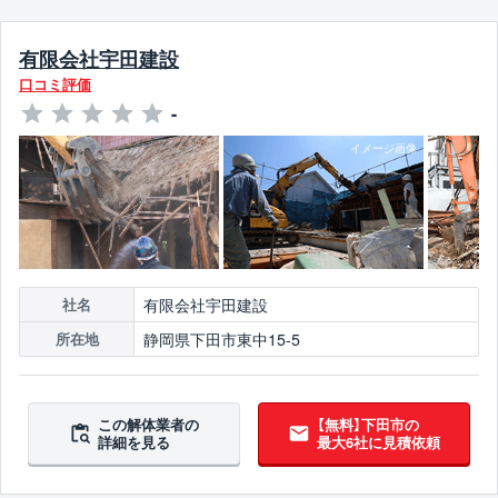
有限会社宇田建設
口コミ評価
-
有限会社宇田建設
社名
静岡県下田市東中15-5
所在地
この解体業者の
【無料】下田市の
詳細を見る
最大6社に見積依頼