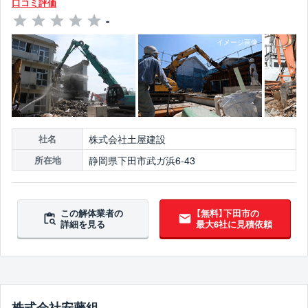
口コミ評価
-
株式会社土屋建設
社名
静岡県下田市武ガ浜6-43
所在地
この解体業者の
【無料】下田市の
詳細を見る
最大6社に見積依頼
株式会社安藤組