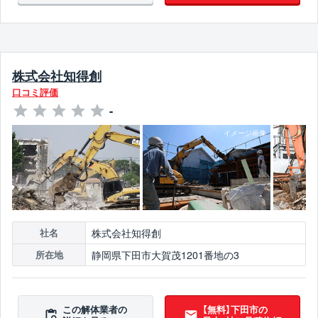
株式会社知得創
口コミ評価
-
株式会社知得創
社名
静岡県下田市大賀茂1201番地の3
所在地
この解体業者の
【無料】下田市の