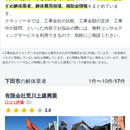
をまとめていま
すめ解体業者、解体費用相場、補助金情報
す。
クラッソーネでは、工事会社の比較、工事金額の交渉、工事
中の疑問、といった内容でお悩みの際には、無料コンサルテ
ィングサービスを利用できるので、気軽にご相談ください。
※工事会社のリストデータは行政から開示された許可情報等を元に作成しています。一括見積サ
ービスに登録していない会社も掲載しています。また情報が最新でない場合もございます。株式
会社クラッソーネはこの情報に基づいて生じた損害についての責任を負いません。
の解体業者
1件〜10件/
件
下田市
17
有限会社荒川土建興業
口コミ評価
2
件
3.9