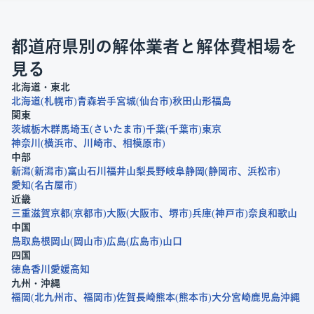
都道府県別の解体業者と解体費相場を
見る
北海道・東北
北海道
札幌市
青森
岩手
宮城
仙台市
秋田
山形
福島
関東
茨城
栃木
群馬
埼玉
さいたま市
千葉
千葉市
東京
神奈川
横浜市
川崎市
相模原市
中部
新潟
新潟市
富山
石川
福井
山梨
長野
岐阜
静岡
静岡市
浜松市
愛知
名古屋市
近畿
三重
滋賀
京都
京都市
大阪
大阪市
堺市
兵庫
神戸市
奈良
和歌山
中国
鳥取
島根
岡山
岡山市
広島
広島市
山口
四国
徳島
香川
愛媛
高知
九州・沖縄
福岡
北九州市
福岡市
佐賀
長崎
熊本
熊本市
大分
宮崎
鹿児島
沖縄