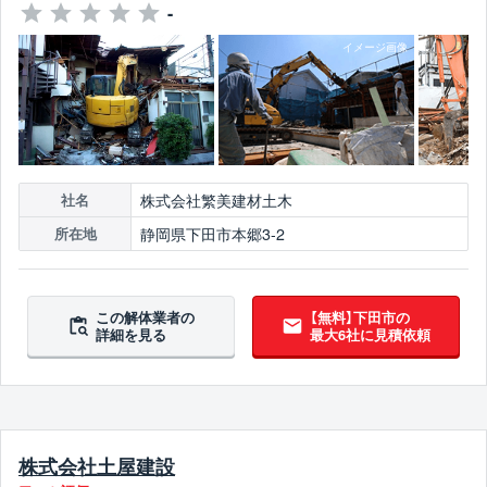
-
株式会社繁美建材土木
社名
静岡県下田市本郷3-2
所在地
この解体業者の
【無料】下田市の
詳細を見る
最大6社に見積依頼
株式会社土屋建設