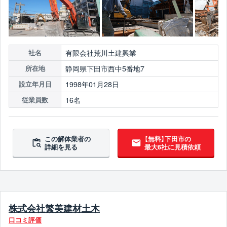
有限会社荒川土建興業
社名
静岡県下田市西中5番地7
所在地
1998年01月28日
設立年月日
16名
従業員数
この解体業者の
【無料】下田市の
詳細を見る
最大6社に見積依頼
株式会社繁美建材土木
口コミ評価