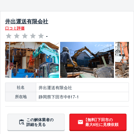
井出運送有限会社
口コミ評価
-
井出運送有限会社
社名
静岡県下田市中817-1
所在地
この解体業者の
【無料】下田市の
詳細を見る
最大6社に見積依頼