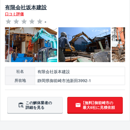
有限会社坂本建設
口コミ評価
-
有限会社坂本建設
社名
静岡県御前崎市池新田3992-1
所在地
この解体業者の
【無料】御前崎市の
詳細を見る
最大6社に見積依頼