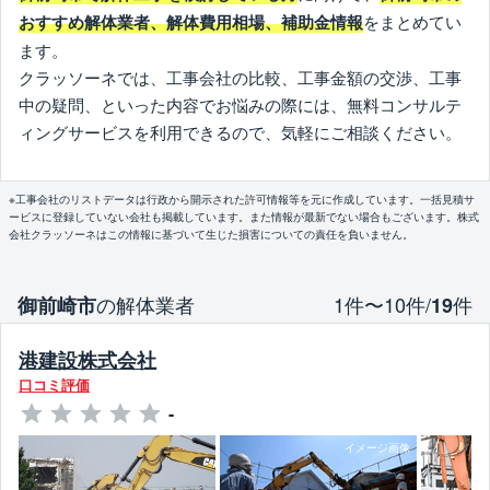
をまとめてい
おすすめ解体業者、解体費用相場、補助金情報
ます。
クラッソーネでは、工事会社の比較、工事金額の交渉、工事
中の疑問、といった内容でお悩みの際には、無料コンサルテ
ィングサービスを利用できるので、気軽にご相談ください。
※工事会社のリストデータは行政から開示された許可情報等を元に作成しています。一括見積サ
ービスに登録していない会社も掲載しています。また情報が最新でない場合もございます。株式
会社クラッソーネはこの情報に基づいて生じた損害についての責任を負いません。
の解体業者
1件〜10件/
件
御前崎市
19
港建設株式会社
口コミ評価
-