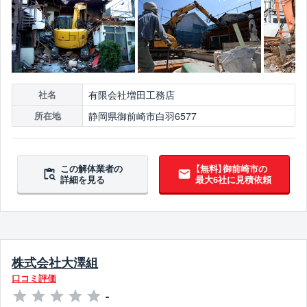
有限会社増田工務店
社名
静岡県御前崎市白羽6577
所在地
この解体業者の
【無料】御前崎市の
詳細を見る
最大6社に見積依頼
株式会社大澤組
口コミ評価
-