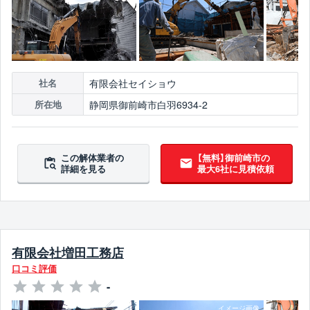
有限会社セイショウ
社名
静岡県御前崎市白羽6934-2
所在地
この解体業者の
【無料】御前崎市の
詳細を見る
最大6社に見積依頼
有限会社増田工務店
口コミ評価
-