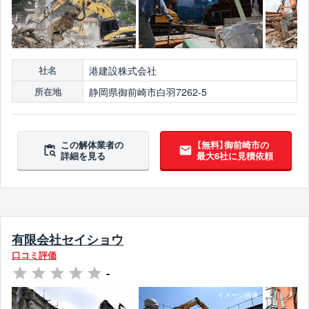
港建設株式会社
社名
静岡県御前崎市白羽7262-5
所在地
この解体業者の
【無料】御前崎市の
詳細を見る
最大6社に見積依頼
有限会社セイショウ
口コミ評価
-