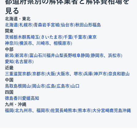
都道府県別の解体業者と解体費相場を
見る
北海道・東北
北海道
札幌市
青森
岩手
宮城
仙台市
秋田
山形
福島
関東
茨城
栃木
群馬
埼玉
さいたま市
千葉
千葉市
東京
神奈川
横浜市
川崎市
相模原市
中部
新潟
新潟市
富山
石川
福井
山梨
長野
岐阜
静岡
静岡市
浜松市
愛知
名古屋市
近畿
三重
滋賀
京都
京都市
大阪
大阪市
堺市
兵庫
神戸市
奈良
和歌山
中国
鳥取
島根
岡山
岡山市
広島
広島市
山口
四国
徳島
香川
愛媛
高知
九州・沖縄
福岡
北九州市
福岡市
佐賀
長崎
熊本
熊本市
大分
宮崎
鹿児島
沖縄