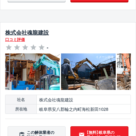
株式会社魂龍建設
口コミ評価
-
株式会社魂龍建設
社名
岐阜県安八郡輪之内町海松新田1028
所在地
この解体業者の
【無料】岐阜県の