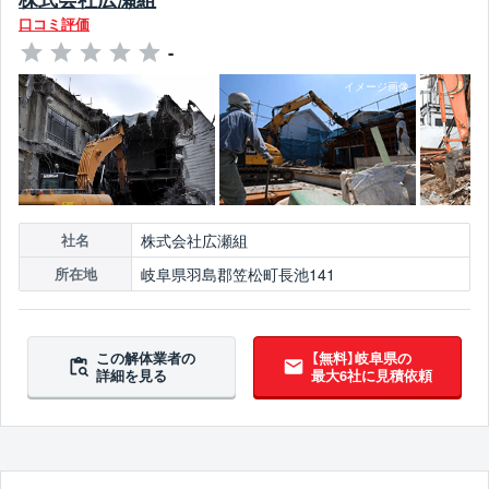
口コミ評価
-
株式会社広瀬組
社名
岐阜県羽島郡笠松町長池141
所在地
この解体業者の
【無料】岐阜県の
詳細を見る
最大6社に見積依頼