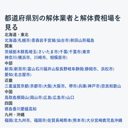
都道府県別の解体業者と解体費相場を
見る
北海道・東北
北海道
札幌市
青森
岩手
宮城
仙台市
秋田
山形
福島
関東
茨城
栃木
群馬
埼玉
さいたま市
千葉
千葉市
東京
神奈川
横浜市
川崎市
相模原市
中部
新潟
新潟市
富山
石川
福井
山梨
長野
岐阜
静岡
静岡市
浜松市
愛知
名古屋市
近畿
三重
滋賀
京都
京都市
大阪
大阪市
堺市
兵庫
神戸市
奈良
和歌山
中国
鳥取
島根
岡山
岡山市
広島
広島市
山口
四国
徳島
香川
愛媛
高知
九州・沖縄
福岡
北九州市
福岡市
佐賀
長崎
熊本
熊本市
大分
宮崎
鹿児島
沖縄