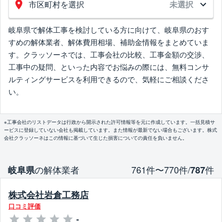
市区町村を選択
未選択
岐阜県で解体工事を検討している方に向けて、岐阜県のおす
すめの解体業者、解体費用相場、補助金情報をまとめていま
す。クラッソーネでは、工事会社の比較、工事金額の交渉、
工事中の疑問、といった内容でお悩みの際には、無料コンサ
ルティングサービスを利用できるので、気軽にご相談くださ
い。
※工事会社のリストデータは行政から開示された許可情報等を元に作成しています。一括見積サ
ービスに登録していない会社も掲載しています。また情報が最新でない場合もございます。株式
会社クラッソーネはこの情報に基づいて生じた損害についての責任を負いません。
の解体業者
761件〜770件/
件
岐阜県
787
株式会社岩倉工務店
口コミ評価
-