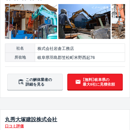
株式会社岩倉工務店
社名
岐阜県羽島郡笠松町米野西起76
所在地
この解体業者の
【無料】岐阜県の
詳細を見る
最大6社に見積依頼
丸秀大塚建設株式会社
口コミ評価