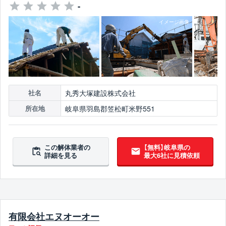
-
丸秀大塚建設株式会社
社名
岐阜県羽島郡笠松町米野551
所在地
この解体業者の
【無料】岐阜県の
詳細を見る
最大6社に見積依頼
有限会社エヌオーオー