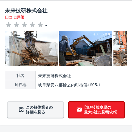
未来技研株式会社
口コミ評価
-
未来技研株式会社
社名
岐阜県安八郡輪之内町楡俣1695-1
所在地
この解体業者の
【無料】岐阜県の
詳細を見る
最大6社に見積依頼