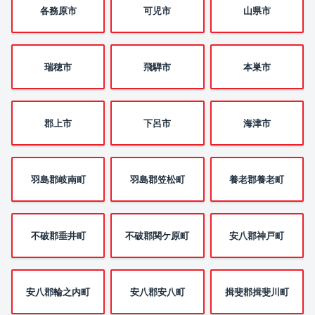
各務原市
可児市
山県市
瑞穂市
飛騨市
本巣市
郡上市
下呂市
海津市
羽島郡岐南町
羽島郡笠松町
養老郡養老町
不破郡垂井町
不破郡関ケ原町
安八郡神戸町
安八郡輪之内町
安八郡安八町
揖斐郡揖斐川町