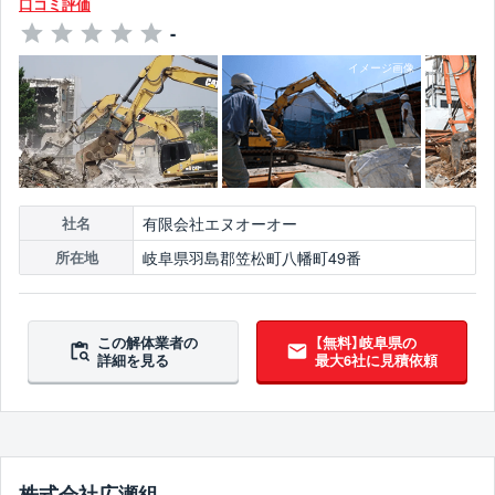
口コミ評価
-
有限会社エヌオーオー
社名
岐阜県羽島郡笠松町八幡町49番
所在地
この解体業者の
【無料】岐阜県の
詳細を見る
最大6社に見積依頼
株式会社広瀬組