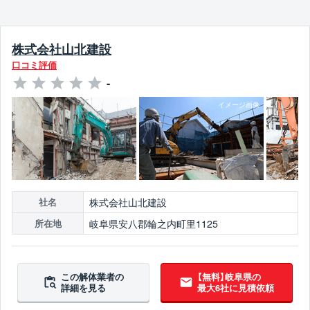
株式会社山北建設
口コミ評価
-
株式会社山北建設
社名
岐阜県安八郡輪之内町里1125
所在地
この解体業者の
【無料】岐阜県の
詳細を見る
最大6社に見積依頼