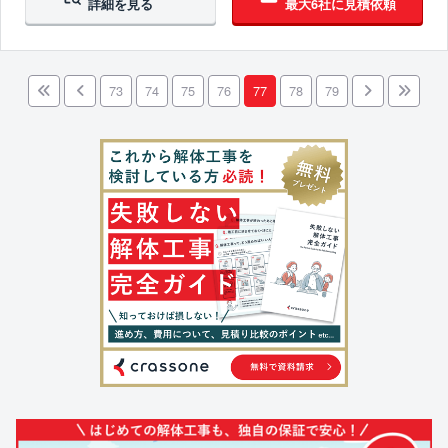
詳細を見る
最大6社に見積依頼
73
74
75
76
77
78
79