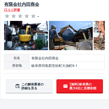
有限会社内田商会
口コミ評価
-
有限会社内田商会
社名
岐阜県羽島郡笠松町大池町9-1
所在地
この解体業者の
【無料】岐阜県の
詳細を見る
最大6社に見積依頼