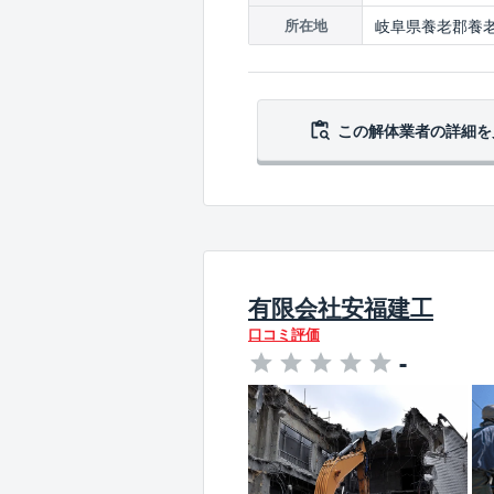
岐阜県養老郡養老
所在地
この解体業者の
詳細を
有限会社安福建工
口コミ評価
-