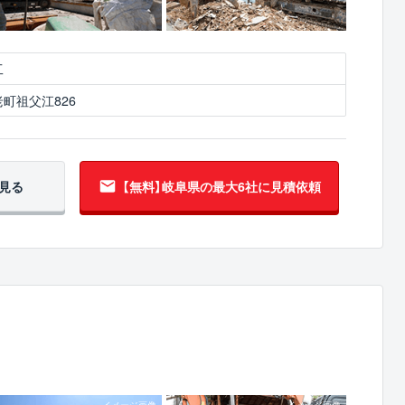
工
町祖父江826
見る
【無料】岐阜県の
最大6社に見積依頼