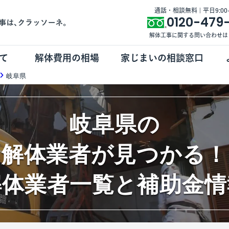
通話・相談無料 | 平日9:00-1
0120-479
解体工事に関する問い合わせは
て
解体費用の相場
家じまいの相談窓口
岐阜県
岐阜県の
解体業者が見つかる！
解体業者一覧と補助金情