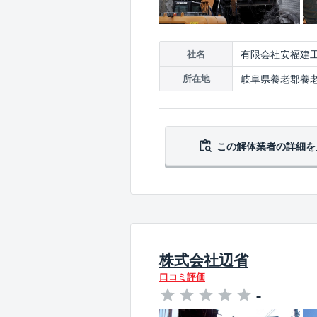
有限会社安福建
社名
岐阜県養老郡養老
所在地
この解体業者の
詳細を
株式会社辺省
口コミ評価
-