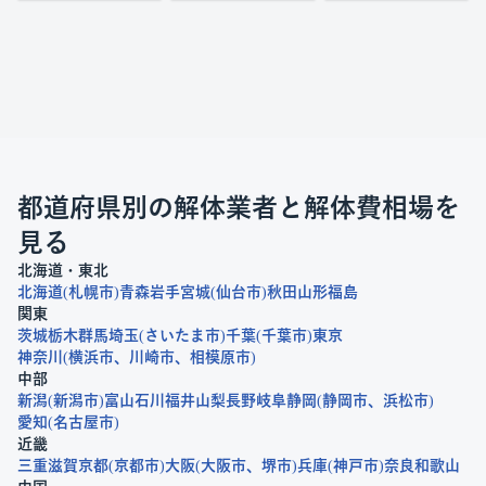
都道府県別の解体業者と解体費相場を
見る
北海道・東北
北海道
札幌市
青森
岩手
宮城
仙台市
秋田
山形
福島
関東
茨城
栃木
群馬
埼玉
さいたま市
千葉
千葉市
東京
神奈川
横浜市
川崎市
相模原市
中部
新潟
新潟市
富山
石川
福井
山梨
長野
岐阜
静岡
静岡市
浜松市
愛知
名古屋市
近畿
三重
滋賀
京都
京都市
大阪
大阪市
堺市
兵庫
神戸市
奈良
和歌山