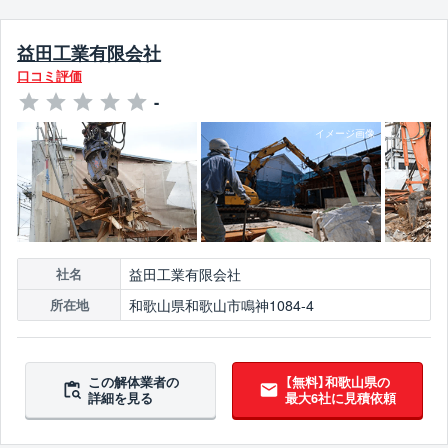
益田工業有限会社
口コミ評価
-
益田工業有限会社
社名
和歌山県和歌山市鳴神1084-4
所在地
この解体業者の
【無料】和歌山県の
詳細を見る
最大6社に見積依頼