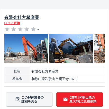
有限会社方希産業
口コミ評価
-
有限会社方希産業
社名
和歌山県和歌山市明王寺137-1
所在地
この解体業者の
【無料】和歌山県の
詳細を見る
最大6社に見積依頼