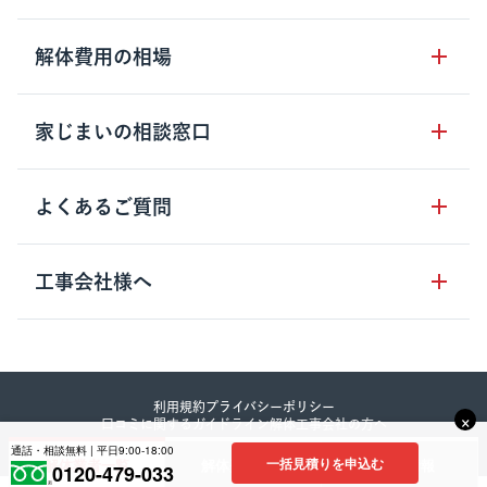
サービスのメリット
解体工事の基礎知識
解体費用の相場
クラッソーネの自治体連携
解体工事に関わる法律
解体工事会社の特徴
木造住宅の相場
家じまいの相談窓口
用語集
無料ご相談窓口
鉄骨造住宅の相場
解体工事の流れ
運営会社について
家じまいの相談窓口
よくあるご質問
RC造住宅の相場
解体費用の見方
安心保証パックについて
アパート・長屋の相場
土地活用の種類
クラッソーネの利用方法
工事会社様へ
お客さまの声
ビル・マンションの相場
大型物件の解体工事
工事の進め方
空き家の処分を検討のお客様へ
店舗・工場の相場
登録をご希望の工事会社様
セミナー
費用・見積り・税金
建築費用の削減をご検討のお客様へ
内装解体・原状回復の相場
解体建物・廃棄物・素材
利用規約
プライバシーポリシー
大型物件解体をご検討のお客様へ
×
口コミに関するガイドライン
解体工事会社の方へ
その他の建物の相場
©︎2023 Crassone co., Itd.
工事中・工事方法
通話・相談無料 | 平日9:00-18:00
一括見積りを申込む
解体業者一覧
解体費用相場
補助金情報
0120-479-033
地域別の解体業者と相場情報