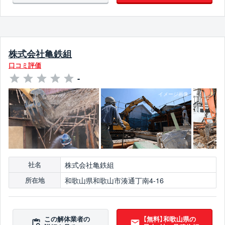
株式会社亀鉄組
口コミ評価
-
株式会社亀鉄組
社名
和歌山県和歌山市湊通丁南4-16
所在地
この解体業者の
【無料】和歌山県の