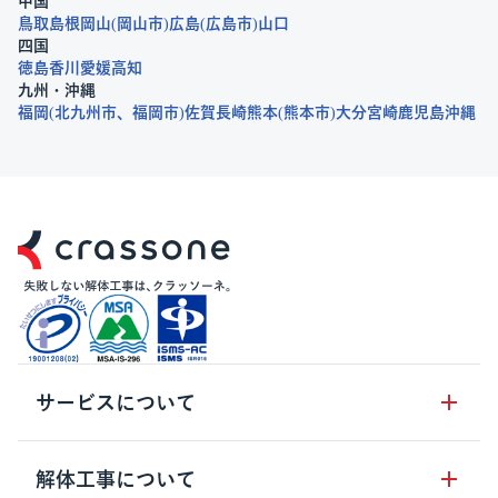
中国
鳥取
島根
岡山
岡山市
広島
広島市
山口
四国
徳島
香川
愛媛
高知
九州・沖縄
福岡
北九州市
福岡市
佐賀
長崎
熊本
熊本市
大分
宮崎
鹿児島
沖縄
サービスについて
サービスの流れ
解体工事について