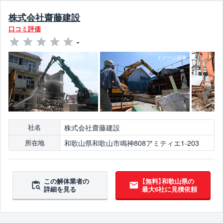
株式会社齋藤建設
口コミ評価
-
株式会社齋藤建設
社名
和歌山県和歌山市鳴神808アミティエ1-203
所在地
この解体業者の
【無料】和歌山県の
詳細を見る
最大6社に見積依頼