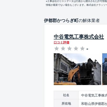
※工事会社のリストデータは行政から開示された許可情
情報が最新でない場合もございます。株式会社クラッソ
の解体業者
伊都郡かつらぎ町
中谷電気工事株式会社
口コミ評価
-
中谷電気工事株
社名
和歌山県伊都郡か
所在地