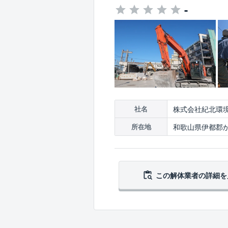
-
株式会社紀北環
社名
和歌山県伊都郡か
所在地
この解体業者の
詳細を