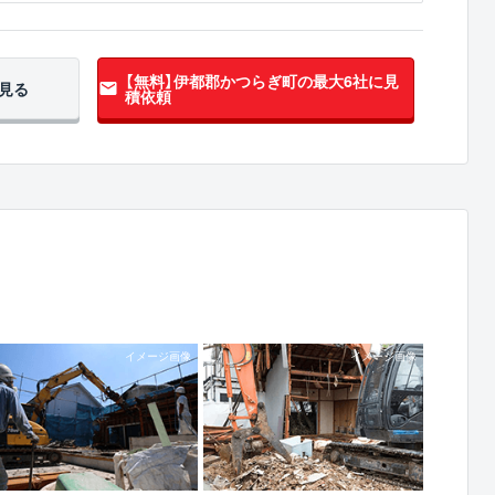
【無料】伊都郡かつらぎ町の
最大6社に見
見る
積依頼