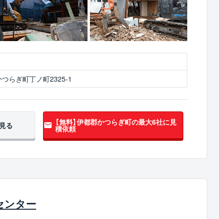
つらぎ町丁ノ町2325-1
【無料】伊都郡かつらぎ町の
最大6社に見
見る
積依頼
センター