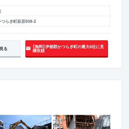
設
つらぎ町萩原938-2
【無料】伊都郡かつらぎ町の
最大6社に見
見る
積依頼