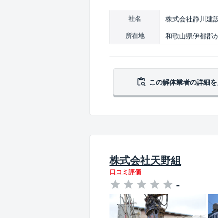
株式会社静川建
社名
和歌山県伊都郡か
所在地
この解体業者の
詳細を
株式会社天野組
口コミ評価
-