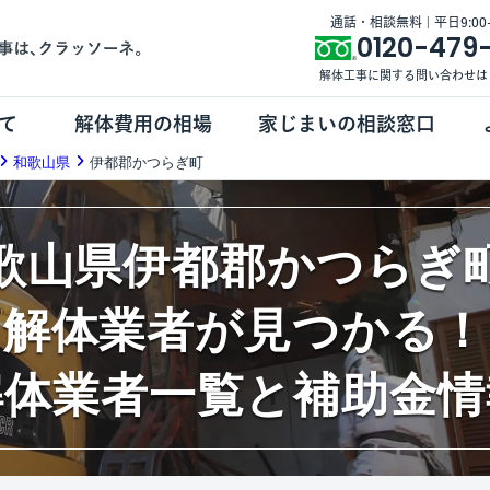
通話・相談無料 | 平日9:00-1
0120-479
解体工事に関する問い合わせは
て
解体費用の相場
家じまいの相談窓口
和歌山県
伊都郡かつらぎ町
歌山県伊都郡かつらぎ
解体業者が見つかる！
解体業者一覧と補助金情