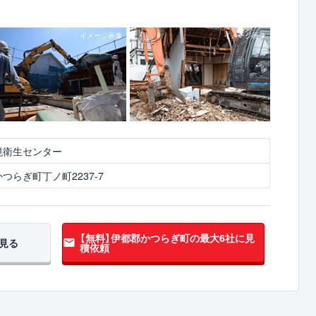
境衛生センター
つらぎ町丁ノ町2237-7
【無料】伊都郡かつらぎ町の
最大6社に見
見る
積依頼