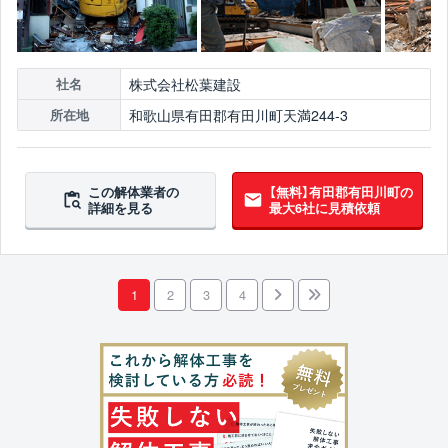
株式会社松葉建設
社名
和歌山県有田郡有田川町天満244-3
所在地
この解体業者の
【無料】有田郡有田川町の
詳細を見る
最大6社に見積依頼
1
2
3
4