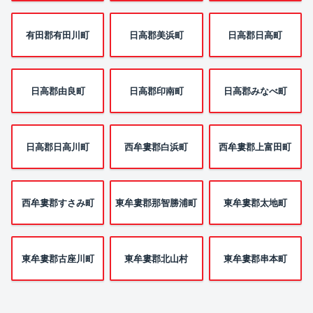
有田郡有田川町
日高郡美浜町
日高郡日高町
日高郡由良町
日高郡印南町
日高郡みなべ町
日高郡日高川町
西牟婁郡白浜町
西牟婁郡上富田町
西牟婁郡すさみ町
東牟婁郡那智勝浦町
東牟婁郡太地町
東牟婁郡古座川町
東牟婁郡北山村
東牟婁郡串本町