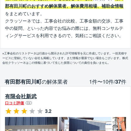
郡有田川町のおすすめ解体業者、解体費用相場、補助金情報
をまとめています。
クラッソーネでは、工事会社の比較、工事金額の交渉、工事
中の疑問、といった内容でお悩みの際には、無料コンサルテ
ィングサービスを利用できるので、気軽にご相談ください。
※工事会社のリストデータは行政から開示された許可情報等を元に作成しています。一括見積サ
ービスに登録していない会社も掲載しています。また情報が最新でない場合もございます。株式
会社クラッソーネはこの情報に基づいて生じた損害についての責任を負いません。
の解体業者
1件〜10件/
件
有田郡有田川町
37
有限会社新武
口コミ評価
2
件
3.2