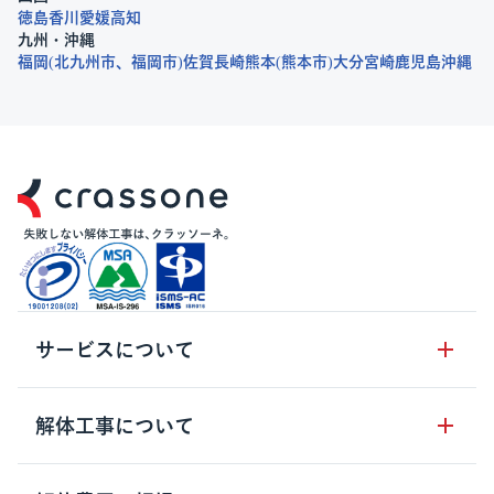
徳島
香川
愛媛
高知
九州・沖縄
福岡
北九州市
福岡市
佐賀
長崎
熊本
熊本市
大分
宮崎
鹿児島
沖縄
サービスについて
サービスの流れ
解体工事について
サービスのメリット