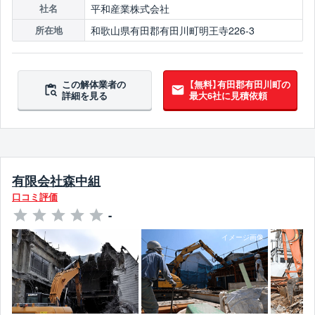
平和産業株式会社
社名
和歌山県有田郡有田川町明王寺226-3
所在地
この解体業者の
【無料】有田郡有田川町の
詳細を見る
最大6社に見積依頼
有限会社森中組
口コミ評価
-