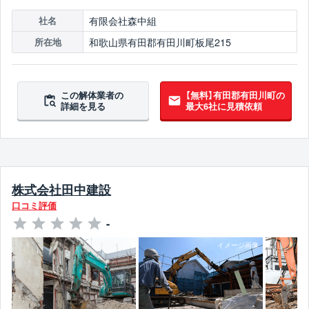
有限会社森中組
社名
和歌山県有田郡有田川町板尾215
所在地
この解体業者の
【無料】有田郡有田川町の
詳細を見る
最大6社に見積依頼
株式会社田中建設
口コミ評価
-