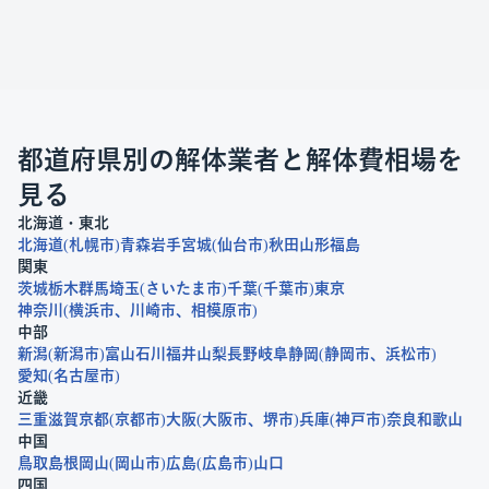
都道府県別の解体業者と解体費相場を
見る
北海道・東北
北海道
札幌市
青森
岩手
宮城
仙台市
秋田
山形
福島
関東
茨城
栃木
群馬
埼玉
さいたま市
千葉
千葉市
東京
神奈川
横浜市
川崎市
相模原市
中部
新潟
新潟市
富山
石川
福井
山梨
長野
岐阜
静岡
静岡市
浜松市
愛知
名古屋市
近畿
三重
滋賀
京都
京都市
大阪
大阪市
堺市
兵庫
神戸市
奈良
和歌山
中国
鳥取
島根
岡山
岡山市
広島
広島市
山口
四国