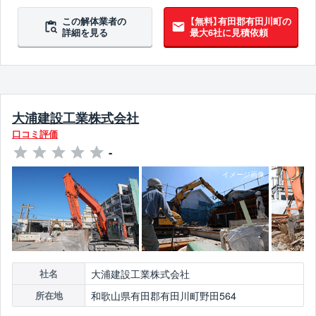
10年以上無違反
この解体業者の
【無料】有田郡有田川町の
詳細を見る
最大6社に見積依頼
大浦建設工業株式会社
口コミ評価
-
大浦建設工業株式会社
社名
和歌山県有田郡有田川町野田564
所在地