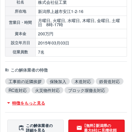
株式会社征工業
社名
新潟県上越市安江1-2-16
所在地
月曜日, 火曜日, 水曜日, 木曜日, 金曜日, 土曜
営業日・時間
日 8時-17時
200万円
資本金
2015年03月03日
設立年月日
7名
従業員数
この解体業者の特徴
工事前の近隣挨拶
保険加入
木造対応
鉄骨造対応
RC造対応
火災物件対応
ブロック塀撤去対応
翌営業日までに連絡
特徴をもっと見る
この解体業者の
【無料】新潟県の
詳細を見る
最大6社に見積依頼