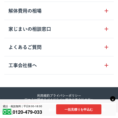
サービスのメリット
解体工事の基礎知識
解体費用の相場
クラッソーネの自治体連携
解体工事に関わる法律
解体工事会社の特徴
木造住宅の相場
家じまいの相談窓口
用語集
無料ご相談窓口
鉄骨造住宅の相場
解体工事の流れ
運営会社について
家じまいの相談窓口
よくあるご質問
RC造住宅の相場
解体費用の見方
安心保証パックについて
アパート・長屋の相場
土地活用の種類
クラッソーネの利用方法
工事会社様へ
お客さまの声
ビル・マンションの相場
大型物件の解体工事
工事の進め方
空き家の処分を検討のお客様へ
店舗・工場の相場
登録をご希望の工事会社様
セミナー
費用・見積り・税金
建築費用の削減をご検討のお客様へ
内装解体・原状回復の相場
解体建物・廃棄物・素材
利用規約
プライバシーポリシー
大型物件解体をご検討のお客様へ
×
口コミに関するガイドライン
解体工事会社の方へ
その他の建物の相場
©︎2023 Crassone co., Itd.
工事中・工事方法
通話・相談無料 | 平日9:00-18:00
一括見積りを申込む
解体業者一覧
解体費用相場
補助金情報
0120-479-033
地域別の解体業者と相場情報
解体工事後