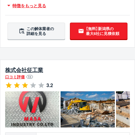
木造対応
不用品撤去対応
特徴をもっと見る
アスベスト含有建材撤去対応
吹付アスベスト撤去対応
ブロック塀撤去対応
翌営業日までに連絡
この解体業者の
【無料】新潟県の
詳細を見る
最大6社に見積依頼
株式会社征工業
口コミ評価
3
件
3.2