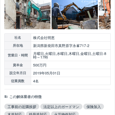
株式会社明恵
社名
新潟県新発田市真野原字永峯717-2
所在地
月曜日,火曜日,水曜日,木曜日,金曜日,土曜日-8
営業日・時間
時～17時
500万円
資本金
2019年05月01日
設立年月日
4名
従業員数
この解体業者の特徴
工事前の近隣挨拶
法定以上のガードマン
保険加入
木造対応
鉄骨造対応
火災物件対応