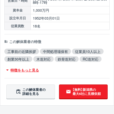
営業日・時間
8時-17時
1,000万円
資本金
1952年03月01日
設立年月日
18名
従業員数
この解体業者の特徴
工事前の近隣挨拶
中間処理場保有
従業員10人以上
創業30年以上
木造対応
鉄骨造対応
RC造対応
不用品撤去対応
特徴をもっと見る
この解体業者の
【無料】新潟県の
詳細を見る
最大6社に見積依頼