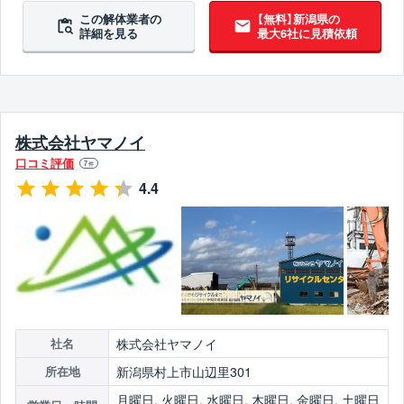
この解体業者の
【無料】新潟県の
詳細を見る
最大6社に見積依頼
株式会社ヤマノイ
口コミ評価
7
件
4.4
株式会社ヤマノイ
社名
新潟県村上市山辺里301
所在地
月曜日, 火曜日, 水曜日, 木曜日, 金曜日, 土曜日