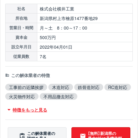
株式会社横井工業
社名
新潟県村上市檜原1477番地29
所在地
月～土 8：00～17：00
営業日・時間
500万円
資本金
2022年04月01日
設立年月日
7名
従業員数
この解体業者の特徴
工事前の近隣挨拶
木造対応
鉄骨造対応
RC造対応
火災物件対応
不用品撤去対応
アスベスト含有建材撤去対応
ブロック塀撤去対応
特徴をもっと見る
造成工事対応
翌営業日までに連絡
この解体業者の
【無料】新潟県の