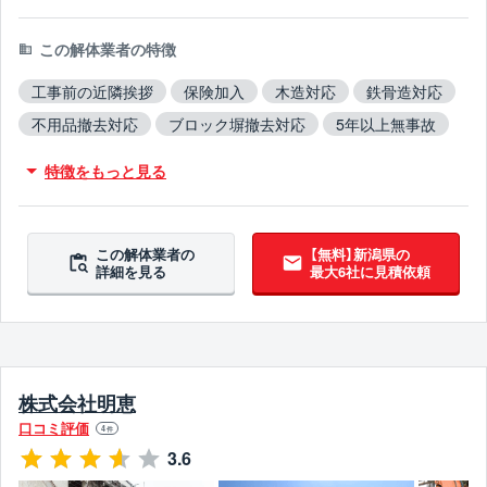
この解体業者の特徴
工事前の近隣挨拶
保険加入
木造対応
鉄骨造対応
不用品撤去対応
ブロック塀撤去対応
5年以上無事故
5年以上無違反
特徴をもっと見る
この解体業者の
【無料】新潟県の
詳細を見る
最大6社に見積依頼
株式会社明恵
口コミ評価
4
件
3.6