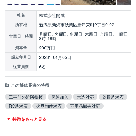
株式会社開成
社名
新潟県新潟市秋葉区新津東町2丁目9-22
所在地
月曜日, 火曜日, 水曜日, 木曜日, 金曜日, 土曜日
営業日・時間
8時-18時
200万円
資本金
2023年01月05日
設立年月日
6名
従業員数
この解体業者の特徴
工事前の近隣挨拶
保険加入
木造対応
鉄骨造対応
RC造対応
火災物件対応
不用品撤去対応
アスベスト含有建材撤去対応
造成工事対応
特徴をもっと見る