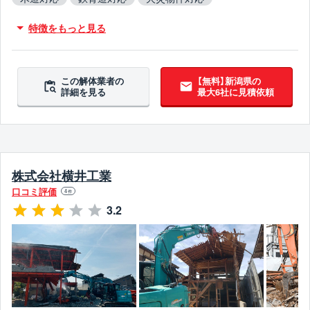
不用品撤去対応
アスベスト含有建材撤去対応
特徴をもっと見る
吹付アスベスト撤去対応
ブロック塀撤去対応
5年以上無事故
翌営業日までに連絡
この解体業者の
【無料】新潟県の
詳細を見る
最大6社に見積依頼
株式会社横井工業
口コミ評価
4
件
3.2