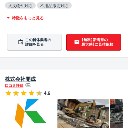
火災物件対応
不用品撤去対応
アスベスト含有建材撤去対応
吹付アスベスト撤去対応
特徴をもっと見る
ブロック塀撤去対応
翌営業日までに連絡
この解体業者の
【無料】新潟県の
詳細を見る
最大6社に見積依頼
株式会社開成
口コミ評価
8
件
4.6