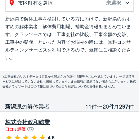
市区町村を選択
未選択
新潟県で解体工事を検討している方に向けて、新潟県のおす
すめの解体業者、解体費用相場、補助金情報をまとめていま
す。クラッソーネでは、工事会社の比較、工事金額の交渉、
工事中の疑問、といった内容でお悩みの際には、無料コンサ
ルティングサービスを利用できるので、気軽にご相談くださ
い。
※工事会社のリストデータは行政から開示された許可情報等を元に作成しています。一括見積サ
ービスに登録していない会社も掲載しています。また情報が最新でない場合もございます。株式
会社クラッソーネはこの情報に基づいて生じた損害についての責任を負いません。
の解体業者
11件〜20件/
件
新潟県
1297
株式会社政和総業
口コミ評価
8
件
4.6