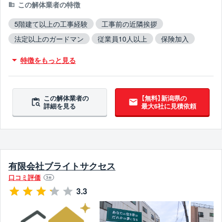
この解体業者の特徴
5階建て以上の工事経験
工事前の近隣挨拶
法定以上のガードマン
従業員10人以上
保険加入
木造対応
鉄骨造対応
RC造対応
火災物件対応
特徴をもっと見る
不用品撤去対応
アスベスト含有建材撤去対応
ブロック塀撤去対応
造成工事対応
5年以上無事故
5年以上無違反
この解体業者の
【無料】新潟県の
詳細を見る
最大6社に見積依頼
有限会社ブライトサクセス
口コミ評価
3
件
3.3