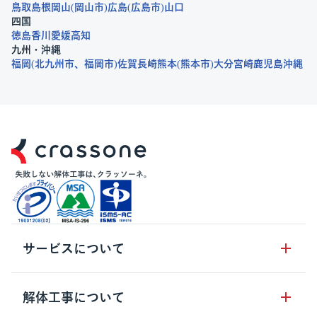
鳥取
島根
岡山
岡山市
広島
広島市
山口
四国
徳島
香川
愛媛
高知
九州・沖縄
福岡
北九州市
福岡市
佐賀
長崎
熊本
熊本市
大分
宮崎
鹿児島
沖縄
サービスについて
サービスの流れ
解体工事について