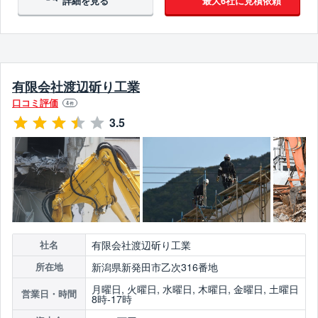
詳細を見る
最大6社に見積依頼
有限会社渡辺斫り工業
口コミ評価
4
件
3.5
有限会社渡辺斫り工業
社名
新潟県新発田市乙次316番地
所在地
月曜日, 火曜日, 水曜日, 木曜日, 金曜日, 土曜日
営業日・時間
8時-17時