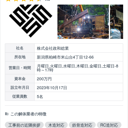
株式会社政和総業
社名
新潟県柏崎市米山台4丁目12-66
所在地
月曜日,火曜日,水曜日,木曜日,金曜日,土曜日-8
営業日・時間
時～17時
200万円
資本金
2023年10月17日
設立年月日
5名
従業員数
この解体業者の特徴
工事前の近隣挨拶
木造対応
鉄骨造対応
RC造対応