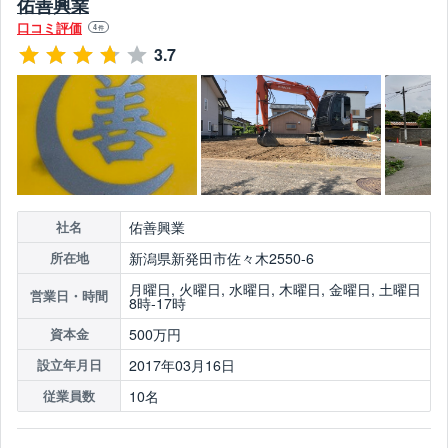
佑善興業
口コミ評価
4
件
3.7
佑善興業
社名
新潟県新発田市佐々木2550-6
所在地
月曜日, 火曜日, 水曜日, 木曜日, 金曜日, 土曜日
営業日・時間
8時-17時
500万円
資本金
2017年03月16日
設立年月日
10名
従業員数