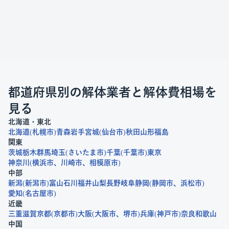
都道府県別の解体業者と解体費相場を
見る
北海道・東北
北海道
札幌市
青森
岩手
宮城
仙台市
秋田
山形
福島
関東
茨城
栃木
群馬
埼玉
さいたま市
千葉
千葉市
東京
神奈川
横浜市
川崎市
相模原市
中部
新潟
新潟市
富山
石川
福井
山梨
長野
岐阜
静岡
静岡市
浜松市
愛知
名古屋市
近畿
三重
滋賀
京都
京都市
大阪
大阪市
堺市
兵庫
神戸市
奈良
和歌山
中国