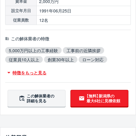
2,000万円
資本金
1991年06月25日
設立年月日
12名
従業員数
この解体業者の特徴
5,000万円以上の工事経験
工事前の近隣挨拶
従業員10人以上
創業30年以上
ローン対応
保険加入
木造対応
鉄骨造対応
RC造対応
特徴をもっと見る
火災物件対応
不用品撤去対応
アスベスト含有建材撤去対応
吹付アスベスト撤去対応
ブロック塀撤去対応
造成工事対応
10年以上無事故
この解体業者の
【無料】新潟県の
詳細を見る
最大6社に見積依頼
10年以上無違反
翌営業日までに連絡