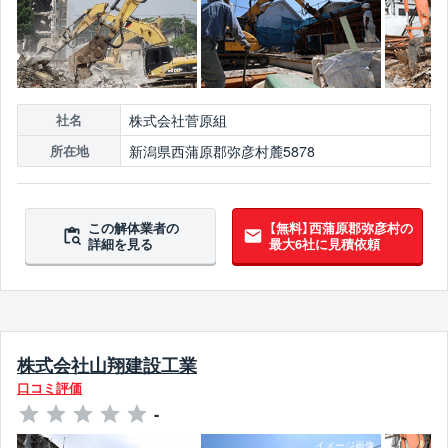
株式会社菅原組
社名
新潟県西蒲原郡弥彦村麓5878
所在地
この解体業者の
【無料】西蒲原郡弥彦村の
詳細を見る
最大6社に見積依頼
株式会社山翔建設工業
口コミ評価
-