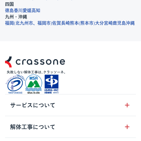
四国
徳島
香川
愛媛
高知
九州・沖縄
福岡
北九州市
福岡市
佐賀
長崎
熊本
熊本市
大分
宮崎
鹿児島
沖縄
サービスについて
サービスの流れ
解体工事について
サービスのメリット