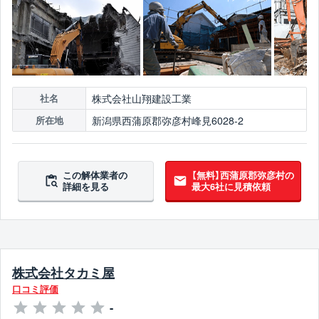
株式会社山翔建設工業
社名
新潟県西蒲原郡弥彦村峰見6028-2
所在地
この解体業者の
【無料】西蒲原郡弥彦村の
詳細を見る
最大6社に見積依頼
株式会社タカミ屋
口コミ評価
-