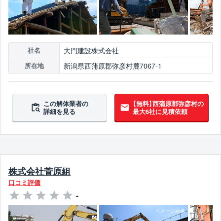
大門建設株式会社
社名
新潟県西蒲原郡弥彦村麓7067-1
所在地
この解体業者の
【無料】西蒲原郡弥彦村の
詳細を見る
最大6社に見積依頼
株式会社菅原組
口コミ評価
-