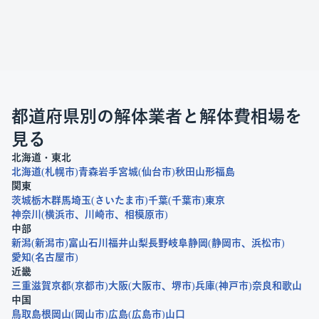
都道府県別の解体業者と解体費相場を
見る
北海道・東北
北海道
札幌市
青森
岩手
宮城
仙台市
秋田
山形
福島
関東
茨城
栃木
群馬
埼玉
さいたま市
千葉
千葉市
東京
神奈川
横浜市
川崎市
相模原市
中部
新潟
新潟市
富山
石川
福井
山梨
長野
岐阜
静岡
静岡市
浜松市
愛知
名古屋市
近畿
三重
滋賀
京都
京都市
大阪
大阪市
堺市
兵庫
神戸市
奈良
和歌山
中国
鳥取
島根
岡山
岡山市
広島
広島市
山口