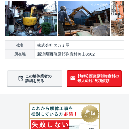
株式会社タカミ屋
社名
新潟県西蒲原郡弥彦村美山6502
所在地
この解体業者の
【無料】西蒲原郡弥彦村の
詳細を見る
最大6社に見積依頼