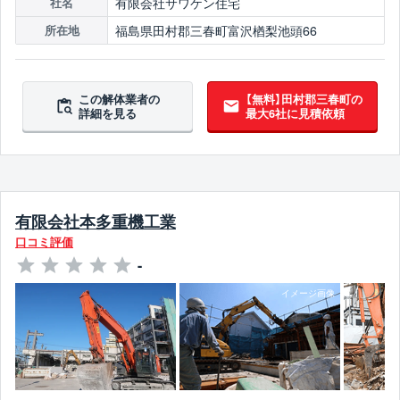
有限会社サワケン住宅
社名
福島県田村郡三春町富沢楢梨池頭66
所在地
この解体業者の
【無料】田村郡三春町の
詳細を見る
最大6社に見積依頼
有限会社本多重機工業
口コミ評価
-