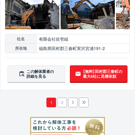
有限会社佐壱組
社名
福島県田村郡三春町実沢宮浦191-2
所在地
この解体業者の
【無料】田村郡三春町の
詳細を見る
最大6社に見積依頼
1
2