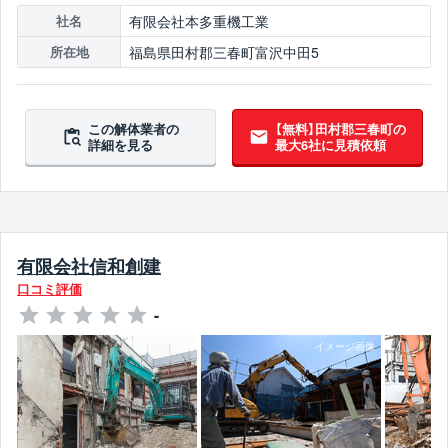
有限会社本多重機工業
社名
福島県田村郡三春町富沢中田5
所在地
この解体業者の
【無料】田村郡三春町の
詳細を見る
最大6社に見積依頼
有限会社信和創建
口コミ評価
-