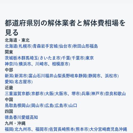
都道府県別の解体業者と解体費相場を
見る
北海道・東北
北海道
札幌市
青森
岩手
宮城
仙台市
秋田
山形
福島
関東
茨城
栃木
群馬
埼玉
さいたま市
千葉
千葉市
東京
神奈川
横浜市
川崎市
相模原市
中部
新潟
新潟市
富山
石川
福井
山梨
長野
岐阜
静岡
静岡市
浜松市
愛知
名古屋市
近畿
三重
滋賀
京都
京都市
大阪
大阪市
堺市
兵庫
神戸市
奈良
和歌山
中国
鳥取
島根
岡山
岡山市
広島
広島市
山口
四国
徳島
香川
愛媛
高知
九州・沖縄
福岡
北九州市
福岡市
佐賀
長崎
熊本
熊本市
大分
宮崎
鹿児島
沖縄