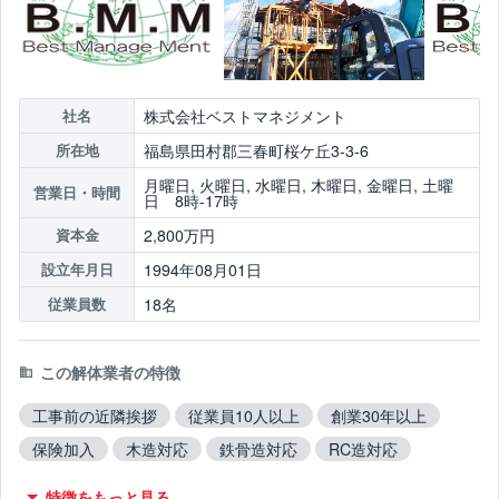
株式会社ベストマネジメント
社名
福島県田村郡三春町桜ケ丘3-3-6
所在地
月曜日, 火曜日, 水曜日, 木曜日, 金曜日, 土曜
営業日・時間
日 8時-17時
2,800万円
資本金
1994年08月01日
設立年月日
18名
従業員数
この解体業者の特徴
工事前の近隣挨拶
従業員10人以上
創業30年以上
保険加入
木造対応
鉄骨造対応
RC造対応
不用品撤去対応
アスベスト含有建材撤去対応
特徴をもっと見る