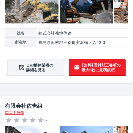
株式会社菊地住建
社名
福島県田村郡三春町実沢樋ノ入42-3
所在地
この解体業者の
【無料】田村郡三春町の
詳細を見る
最大6社に見積依頼
有限会社佐壱組
口コミ評価
-