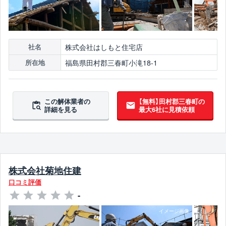
株式会社はしもと住宅店
社名
福島県田村郡三春町小滝18-1
所在地
この解体業者の
【無料】田村郡三春町の
詳細を見る
最大6社に見積依頼
株式会社菊地住建
口コミ評価
-