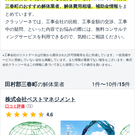
をま
三春町のおすすめ解体業者、解体費用相場、補助金情報
とめています。
クラッソーネでは、工事会社の比較、工事金額の交渉、工事
中の疑問、といった内容でお悩みの際には、無料コンサルテ
ィングサービスを利用できるので、気軽にご相談ください。
※工事会社のリストデータは行政から開示された許可情報等を元に作成しています。一括見積サ
ービスに登録していない会社も掲載しています。また情報が最新でない場合もございます。株式
会社クラッソーネはこの情報に基づいて生じた損害についての責任を負いません。
の解体業者
1件〜10件/
件
田村郡三春町
15
株式会社ベストマネジメント
口コミ評価
7
件
4.6