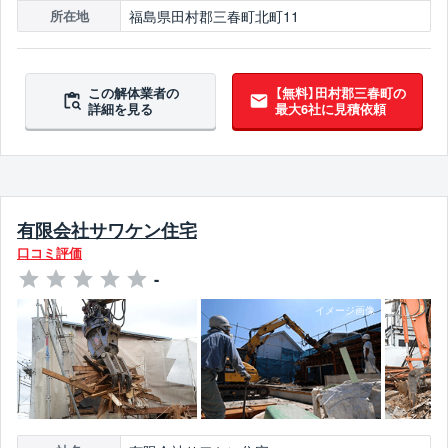
福島県田村郡三春町北町11
所在地
この解体業者の
【無料】田村郡三春町の
詳細を見る
最大6社に見積依頼
有限会社サワケン住宅
口コミ評価
-