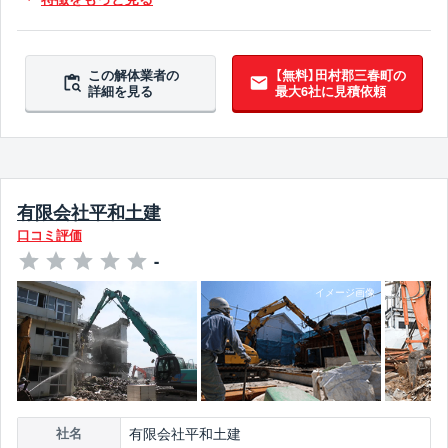
吹付アスベスト撤去対応
ブロック塀撤去対応
10年以上無事故
10年以上無違反
この解体業者の
【無料】田村郡三春町の
詳細を見る
最大6社に見積依頼
有限会社平和土建
口コミ評価
-
有限会社平和土建
社名