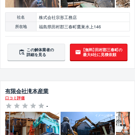
株式会社宗形工務店
社名
福島県田村郡三春町鷹巣水上146
所在地
この解体業者の
【無料】田村郡三春町の
詳細を見る
最大6社に見積依頼
有限会社滝本産業
口コミ評価
-