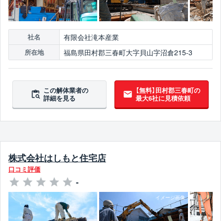
有限会社滝本産業
社名
福島県田村郡三春町大字貝山字沼倉215-3
所在地
この解体業者の
【無料】田村郡三春町の
詳細を見る
最大6社に見積依頼
株式会社はしもと住宅店
口コミ評価
-