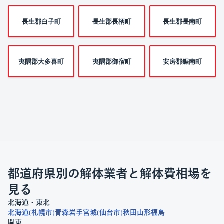
長生郡白子町
長生郡長柄町
長生郡長南町
夷隅郡大多喜町
夷隅郡御宿町
安房郡鋸南町
都道府県別の解体業者と解体費相場を
見る
北海道・東北
北海道
札幌市
青森
岩手
宮城
仙台市
秋田
山形
福島
関東