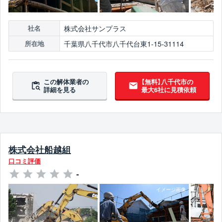
株式会社サンプラス
社名
千葉県八千代市八千代台東1-15-31114
所在地
この解体業者の
【無料】八千代市の
詳細を見る
最大6社に見積依頼
株式会社船越組
口コミ評価
-