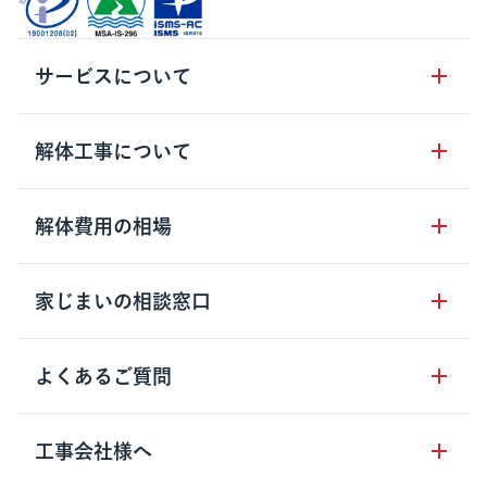
サービスについて
サービスの流れ
解体工事について
サービスのメリット
解体工事の基礎知識
解体費用の相場
クラッソーネの自治体連携
解体工事に関わる法律
解体工事会社の特徴
木造住宅の相場
家じまいの相談窓口
用語集
無料ご相談窓口
鉄骨造住宅の相場
解体工事の流れ
運営会社について
家じまいの相談窓口
よくあるご質問
RC造住宅の相場
解体費用の見方
安心保証パックについて
アパート・長屋の相場
土地活用の種類
クラッソーネの利用方法
工事会社様へ
お客さまの声
ビル・マンションの相場
大型物件の解体工事