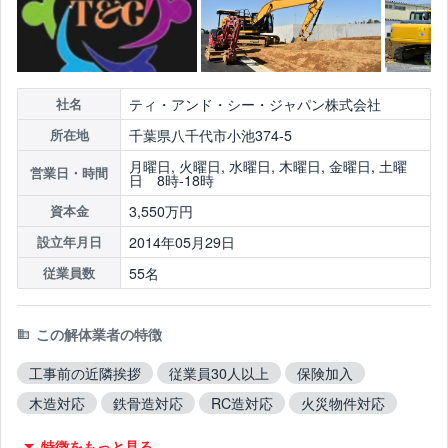
ティ・アンド・シー・ジャパン株式会社
社名
千葉県八千代市小池374-5
所在地
月曜日, 火曜日, 水曜日, 木曜日, 金曜日, 土曜
営業日・時間
日 8時-18時
3,550万円
資本金
2014年05月29日
設立年月日
55名
従業員数
この解体業者の特徴
工事前の近隣挨拶
従業員30人以上
保険加入
木造対応
鉄骨造対応
RC造対応
火災物件対応
不用品撤去対応
アスベスト含有建材撤去対応
特徴をもっと見る