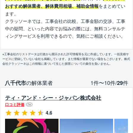
をまとめてい
おすすめ解体業者、解体費用相場、補助金情報
ます。
クラッソーネでは、工事会社の比較、工事金額の交渉、工事
中の疑問、といった内容でお悩みの際には、無料コンサルテ
ィングサービスを利用できるので、気軽にご相談ください。
※工事会社のリストデータは行政から開示された許可情報等を元に作成しています。一括見積サ
ービスに登録していない会社も掲載しています。また情報が最新でない場合もございます。株式
会社クラッソーネはこの情報に基づいて生じた損害についての責任を負いません。
の解体業者
1件〜10件/
件
八千代市
29
ティ・アンド・シー・ジャパン株式会社
口コミ評価
7
件
4.6