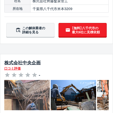
株式会社齊藤鑿泉管工
社名
千葉県八千代市米本3209
所在地
この解体業者の
【無料】八千代市の
詳細を見る
最大6社に見積依頼
株式会社中央企画
口コミ評価
-