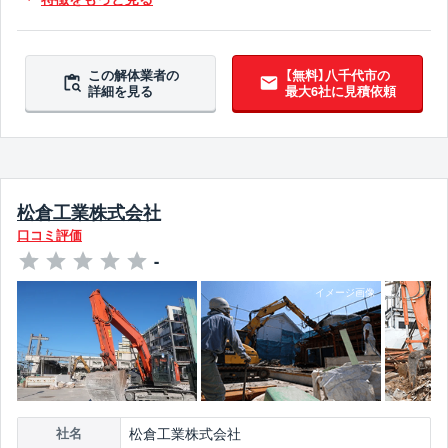
ブロック塀撤去対応
造成工事対応
翌営業日までに連絡
この解体業者の
【無料】八千代市の
詳細を見る
最大6社に見積依頼
松倉工業株式会社
口コミ評価
-
松倉工業株式会社
社名