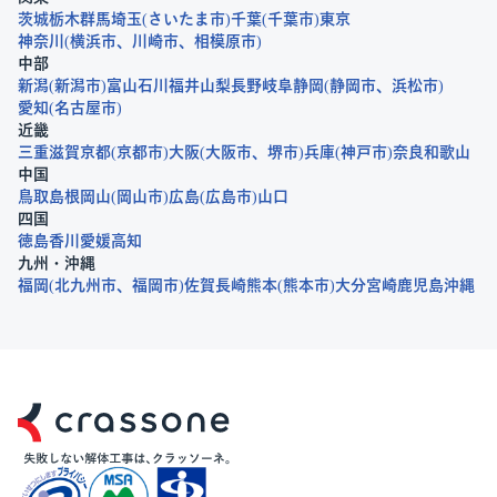
茨城
栃木
群馬
埼玉
さいたま市
千葉
千葉市
東京
神奈川
横浜市
川崎市
相模原市
中部
新潟
新潟市
富山
石川
福井
山梨
長野
岐阜
静岡
静岡市
浜松市
愛知
名古屋市
近畿
三重
滋賀
京都
京都市
大阪
大阪市
堺市
兵庫
神戸市
奈良
和歌山
中国
鳥取
島根
岡山
岡山市
広島
広島市
山口
四国
徳島
香川
愛媛
高知
九州・沖縄
福岡
北九州市
福岡市
佐賀
長崎
熊本
熊本市
大分
宮崎
鹿児島
沖縄