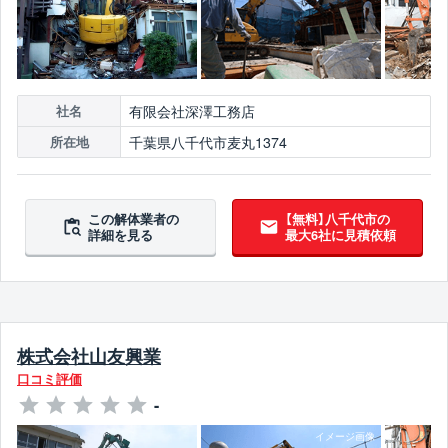
有限会社深澤工務店
社名
千葉県八千代市麦丸1374
所在地
この解体業者の
【無料】八千代市の
詳細を見る
最大6社に見積依頼
株式会社山友興業
口コミ評価
-