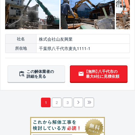
株式会社山友興業
社名
千葉県八千代市麦丸1111-1
所在地
この解体業者の
【無料】八千代市の
詳細を見る
最大6社に見積依頼
1
2
3