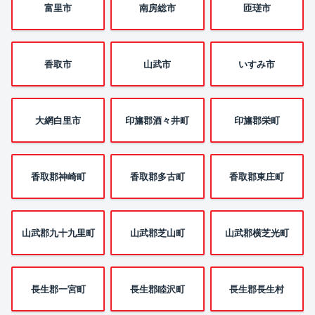
富里市
南房総市
匝瑳市
香取市
山武市
いすみ市
大網白里市
印旛郡酒々井町
印旛郡栄町
香取郡神崎町
香取郡多古町
香取郡東庄町
山武郡九十九里町
山武郡芝山町
山武郡横芝光町
長生郡一宮町
長生郡睦沢町
長生郡長生村