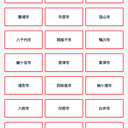
勝浦市
市原市
流山市
八千代市
我孫子市
鴨川市
鎌ケ谷市
君津市
富津市
浦安市
四街道市
袖ケ浦市
八街市
印西市
白井市