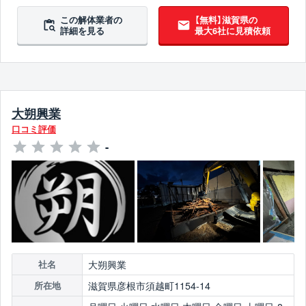
この解体業者の
【無料】滋賀県の
詳細を見る
最大6社に見積依頼
大朔興業
口コミ評価
-
大朔興業
社名
滋賀県彦根市須越町1154-14
所在地