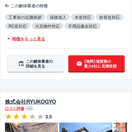
この解体業者の特徴
工事前の近隣挨拶
保険加入
木造対応
鉄骨造対応
RC造対応
火災物件対応
不用品撤去対応
アスベスト含有建材撤去対応
ブロック塀撤去対応
特徴をもっと見る
5年以上無事故
5年以上無違反
翌営業日までに連絡
この解体業者の
【無料】滋賀県の
詳細を見る
最大6社に見積依頼
株式会社RYUKOGYO
口コミ評価
12
件
3.5