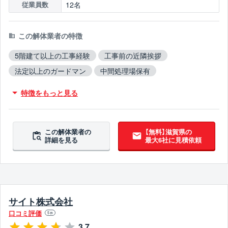
12名
従業員数
この解体業者の特徴
5階建て以上の工事経験
工事前の近隣挨拶
法定以上のガードマン
中間処理場保有
従業員10人以上
創業10年以上
保険加入
木造対応
特徴をもっと見る
鉄骨造対応
RC造対応
不用品撤去対応
アスベスト含有建材撤去対応
吹付アスベスト撤去対応
ブロック塀撤去対応
10年以上無事故
10年以上無違反
この解体業者の
【無料】滋賀県の
詳細を見る
最大6社に見積依頼
翌営業日までに連絡
サイト株式会社
口コミ評価
5
件
3.7