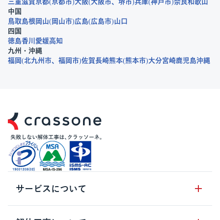
三重
滋賀
京都
京都市
大阪
大阪市
堺市
兵庫
神戸市
奈良
和歌山
中国
鳥取
島根
岡山
岡山市
広島
広島市
山口
四国
徳島
香川
愛媛
高知
九州・沖縄
福岡
北九州市
福岡市
佐賀
長崎
熊本
熊本市
大分
宮崎
鹿児島
沖縄
サービスについて
サービスの流れ