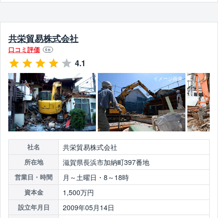
共栄貿易株式会社
口コミ評価
6
件
4.1
共栄貿易株式会社
社名
滋賀県長浜市加納町397番地
所在地
月～土曜日・8～18時
営業日・時間
1,500万円
資本金
2009年05月14日
設立年月日