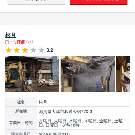
松月
口コミ評価
2
件
3.2
松月
社名
滋賀県大津市和邇今宿770-3
所在地
月曜日, 火曜日, 水曜日, 木曜日, 金曜日, 土曜
営業日・時間
日, 日曜日 8時-18時
2019年06月01日
設立年月日