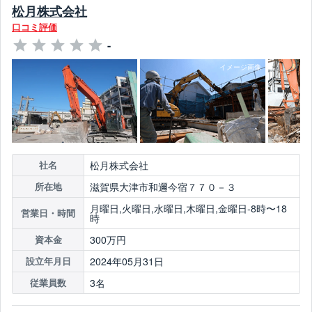
松月株式会社
口コミ評価
-
松月株式会社
社名
滋賀県大津市和邇今宿７７０－３
所在地
月曜日,火曜日,水曜日,木曜日,金曜日-8時〜18
営業日・時間
時
300万円
資本金
2024年05月31日
設立年月日
3名
従業員数