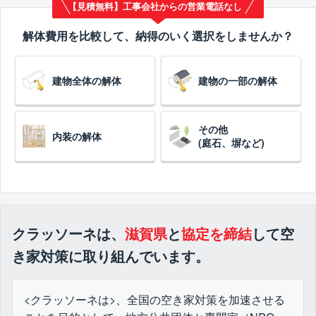
【見積無料】工事会社からの営業電話なし
解体費用を比較して、納得のいく選択をしませんか？
建物全体の解体
建物の一部の解体
その他
内装の解体
(庭石、塀など)
クラッソーネは、
滋賀県
と
協定を締結
して空
き家対策に取り組んでいます。
<クラッソーネは>、全国の空き家対策を加速させる