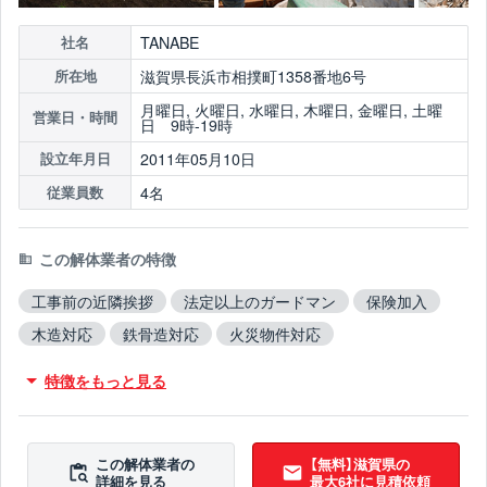
TANABE
社名
滋賀県長浜市相撲町1358番地6号
所在地
月曜日, 火曜日, 水曜日, 木曜日, 金曜日, 土曜
営業日・時間
日 9時-19時
2011年05月10日
設立年月日
4名
従業員数
この解体業者の特徴
工事前の近隣挨拶
法定以上のガードマン
保険加入
木造対応
鉄骨造対応
火災物件対応
不用品撤去対応
アスベスト含有建材撤去対応
特徴をもっと見る
吹付アスベスト撤去対応
ブロック塀撤去対応
造成工事対応
10年以上無事故
10年以上無違反
翌営業日までに連絡
この解体業者の
【無料】滋賀県の
詳細を見る
最大6社に見積依頼