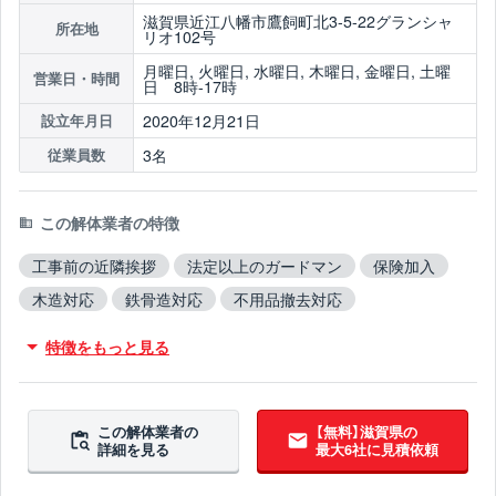
滋賀県近江八幡市鷹飼町北3-5-22グランシャ
所在地
リオ102号
月曜日, 火曜日, 水曜日, 木曜日, 金曜日, 土曜
営業日・時間
日 8時-17時
2020年12月21日
設立年月日
3名
従業員数
この解体業者の特徴
工事前の近隣挨拶
法定以上のガードマン
保険加入
木造対応
鉄骨造対応
不用品撤去対応
造成工事対応
翌営業日までに連絡
特徴をもっと見る
この解体業者の
【無料】滋賀県の
詳細を見る
最大6社に見積依頼