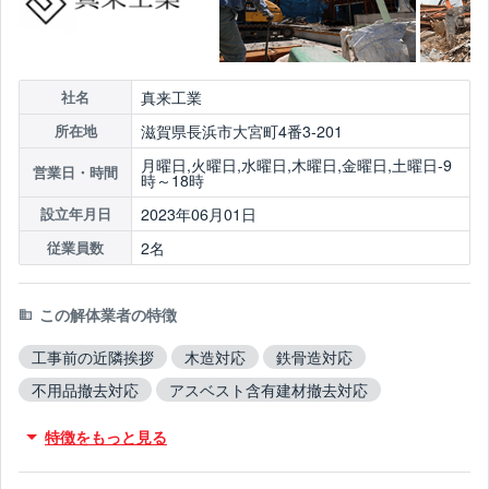
真来工業
社名
滋賀県長浜市大宮町4番3-201
所在地
月曜日,火曜日,水曜日,木曜日,金曜日,土曜日-9
営業日・時間
時～18時
2023年06月01日
設立年月日
2名
従業員数
この解体業者の特徴
工事前の近隣挨拶
木造対応
鉄骨造対応
不用品撤去対応
アスベスト含有建材撤去対応
吹付アスベスト撤去対応
ブロック塀撤去対応
特徴をもっと見る