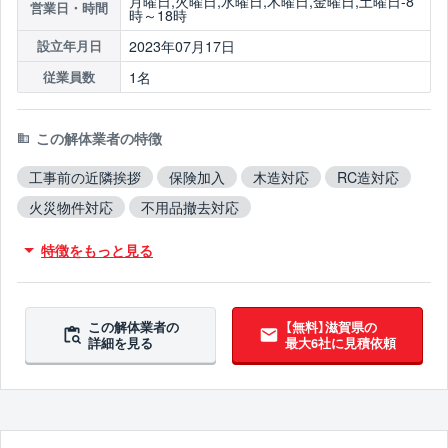
月曜日,火曜日,水曜日,木曜日,金曜日,土曜日-8
営業日・時間
時～18時
2023年07月17日
設立年月日
1名
従業員数
この解体業者の特徴
工事前の近隣挨拶
保険加入
木造対応
RC造対応
火災物件対応
不用品撤去対応
アスベスト含有建材撤去対応
ブロック塀撤去対応
特徴をもっと見る
翌営業日までに連絡
この解体業者の
【無料】滋賀県の
詳細を見る
最大6社に見積依頼