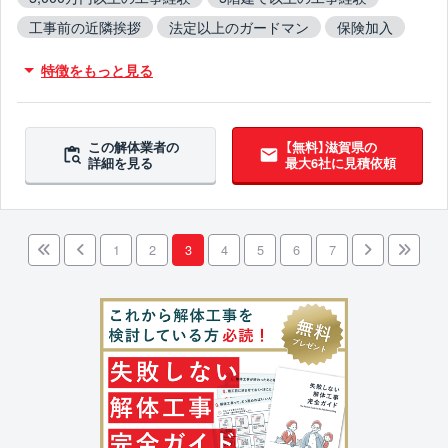
工事前の近隣挨拶
法定以上のガードマン
保険加入
木造対応
鉄骨造対応
RC造対応
火災物件対応
特徴をもっと見る
不用品撤去対応
アスベスト含有建材撤去対応
吹付アスベスト撤去対応
ブロック塀撤去対応
翌営業日までに連絡
この解体業者の
【無料】滋賀県の
詳細を見る
最大6社に見積依頼
1
2
3
4
5
6
7