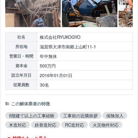
株式会社RYUKOGYO
社名
滋賀県大津市南郷上山町11-1
所在地
年中無休
営業日・時間
500万円
資本金
2016年01月01日
設立年月日
30名
従業員数
この解体業者の特徴
5階建て以上の工事経験
工事前の近隣挨拶
保険加入
木造対応
鉄骨造対応
RC造対応
火災物件対応
不用品撤去対応
アスベスト含有建材撤去対応
特徴をもっと見る