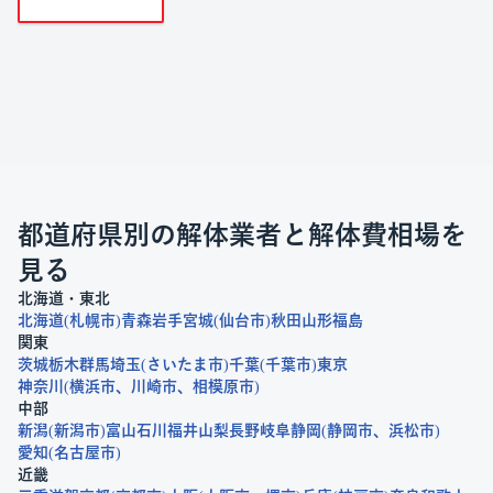
都道府県別の解体業者と解体費相場を
見る
北海道・東北
北海道
札幌市
青森
岩手
宮城
仙台市
秋田
山形
福島
関東
茨城
栃木
群馬
埼玉
さいたま市
千葉
千葉市
東京
神奈川
横浜市
川崎市
相模原市
中部
新潟
新潟市
富山
石川
福井
山梨
長野
岐阜
静岡
静岡市
浜松市
愛知
名古屋市
近畿