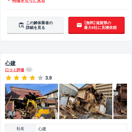
吹付アスベスト撤去対応
ブロック塀撤去対応
この解体業者の
【無料】滋賀県の
詳細を見る
最大6社に見積依頼
心建
口コミ評価
6
件
3.9
心建
社名