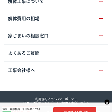
解体工事について
サービスのメリット
解体工事の基礎知識
解体費用の相場
クラッソーネの自治体連携
解体工事に関わる法律
解体工事会社の特徴
木造住宅の相場
家じまいの相談窓口
用語集
無料ご相談窓口
鉄骨造住宅の相場
解体工事の流れ
運営会社について
家じまいの相談窓口
よくあるご質問
RC造住宅の相場
解体費用の見方
安心保証パックについて
アパート・長屋の相場
土地活用の種類
クラッソーネの利用方法
工事会社様へ
お客さまの声
ビル・マンションの相場
大型物件の解体工事
工事の進め方
空き家の処分を検討のお客様へ
店舗・工場の相場
登録をご希望の工事会社様
セミナー
費用・見積り・税金
建築費用の削減をご検討のお客様へ
内装解体・原状回復の相場
解体建物・廃棄物・素材
利用規約
プライバシーポリシー
大型物件解体をご検討のお客様へ
×
口コミに関するガイドライン
解体工事会社の方へ
その他の建物の相場
©︎2023 Crassone co., Itd.
工事中・工事方法
通話・相談無料 | 平日9:00-18:00
一括見積りを申込む