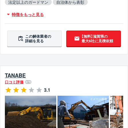
法定以上のガードマン
自治体から表彰
クレジットカードOK
ローン対応
保険加入
特徴をもっと見る
木造対応
鉄骨造対応
RC造対応
火災物件対応
不用品撤去対応
アスベスト含有建材撤去対応
吹付アスベスト撤去対応
ブロック塀撤去対応
この解体業者の
【無料】滋賀県の
詳細を見る
最大6社に見積依頼
造成工事対応
翌営業日までに連絡
TANABE
口コミ評価
2
件
3.1