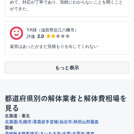
めて、対応が丁寧であり、気軽にわからないことを聞くこと
ができた。
Y.K様（滋賀県近江八幡市）
2.0
評価
返答はあったがまだ見積もりを出してくれない
もっと表示
都道府県別の解体業者と解体費相場を
見る
北海道・東北
北海道
札幌市
青森
岩手
宮城
仙台市
秋田
山形
福島
関東
茨城
栃木
群馬
埼玉
さいたま市
千葉
千葉市
東京