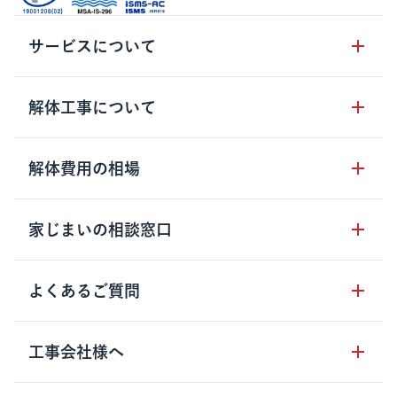
サービスについて
サービスの流れ
解体工事について
サービスのメリット
解体工事の基礎知識
解体費用の相場
クラッソーネの自治体連携
解体工事に関わる法律
解体工事会社の特徴
木造住宅の相場
家じまいの相談窓口
用語集
無料ご相談窓口
鉄骨造住宅の相場
解体工事の流れ
運営会社について
家じまいの相談窓口
よくあるご質問
RC造住宅の相場
解体費用の見方
安心保証パックについて
アパート・長屋の相場
土地活用の種類
クラッソーネの利用方法
工事会社様へ
お客さまの声
ビル・マンションの相場
大型物件の解体工事
工事の進め方
空き家の処分を検討のお客様へ