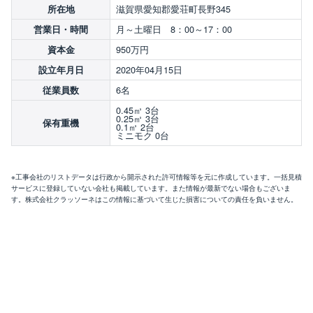
滋賀県愛知郡愛荘町長野345
所在地
月～土曜日 8：00～17：00
営業日・時間
950万円
資本金
2020年04月15日
設立年月日
6名
従業員数
0.45㎥ 3台
0.25㎥ 3台
保有重機
0.1㎥ 2台
ミニモク 0台
※工事会社のリストデータは行政から開示された許可情報等を元に作成しています。一括見積
サービスに登録していない会社も掲載しています。また情報が最新でない場合もございま
す。株式会社クラッソーネはこの情報に基づいて生じた損害についての責任を負いません。