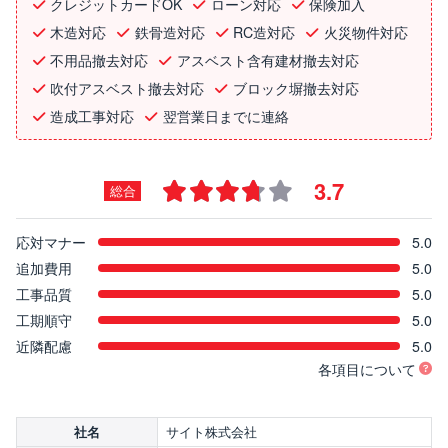
クレジットカードOK
ローン対応
保険加入
木造対応
鉄骨造対応
RC造対応
火災物件対応
不用品撤去対応
アスベスト含有建材撤去対応
吹付アスベスト撤去対応
ブロック塀撤去対応
造成工事対応
翌営業日までに連絡
3.7
総合
応対マナー
5.0
追加費用
5.0
工事品質
5.0
工期順守
5.0
近隣配慮
5.0
各項目について
サイト株式会社
社名