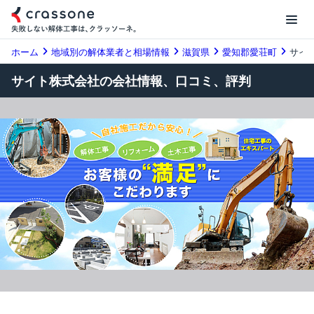
ホーム
地域別の解体業者と相場情報
滋賀県
愛知郡愛荘町
サイ
サイト株式会社の会社情報、口コミ、評判