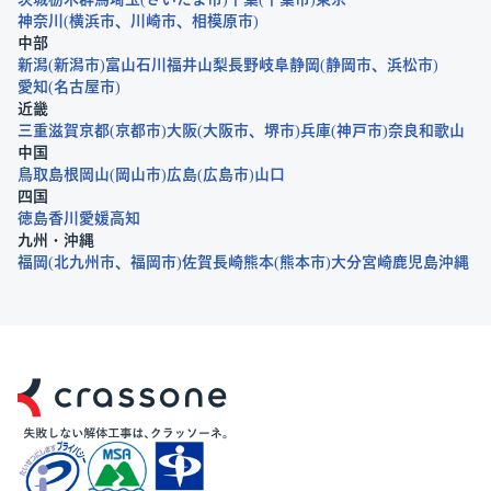
神奈川
横浜市
川崎市
相模原市
中部
新潟
新潟市
富山
石川
福井
山梨
長野
岐阜
静岡
静岡市
浜松市
愛知
名古屋市
近畿
三重
滋賀
京都
京都市
大阪
大阪市
堺市
兵庫
神戸市
奈良
和歌山
中国
鳥取
島根
岡山
岡山市
広島
広島市
山口
四国
徳島
香川
愛媛
高知
九州・沖縄
福岡
北九州市
福岡市
佐賀
長崎
熊本
熊本市
大分
宮崎
鹿児島
沖縄