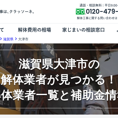
通話・相談無料 | 平日9:00-1
0120-479
解体工事に関する問い合わせは
て
解体費用の相場
家じまいの相談窓口
滋賀県
大津市
滋賀県大津市の
解体業者が見つかる！
解体業者一覧と補助金情