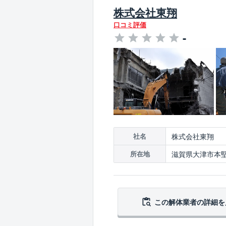
株式会社東翔
口コミ評価
-
株式会社東翔
社名
滋賀県大津市本堅田
所在地
この解体業者の
詳細を