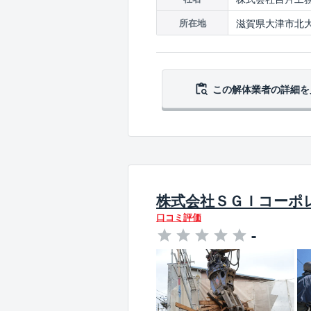
滋賀県大津市北大路
所在地
この解体業者の
詳細を
株式会社ＳＧＩコーポ
口コミ評価
-