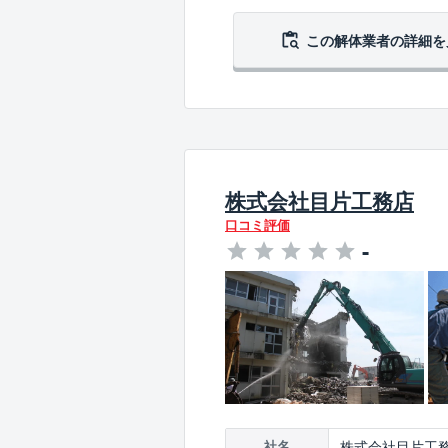
この解体業者の
詳細を
株式会社目片工務店
口コミ評価
-
株式会社目片工
社名