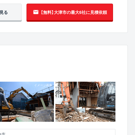
見る
【無料】大津市の
最大6社に見積依頼
務店