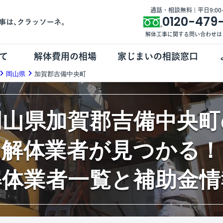
通話・相談無料 | 平日9:00-1
0120-479
解体工事に関する問い合わせは
て
解体費用の相場
家じまいの相談窓口
岡山県
加賀郡吉備中央町
岡山県加賀郡吉備中央町
解体業者が見つかる！
解体業者一覧と補助金情