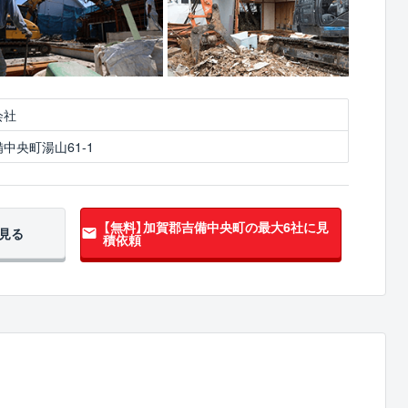
会社
中央町湯山61-1
【無料】加賀郡吉備中央町の
最大6社に見
見る
積依頼