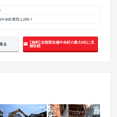
木
中央町豊岡上290-1
【無料】加賀郡吉備中央町の
最大6社に見
見る
積依頼