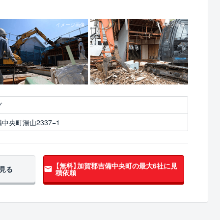
グ
中央町湯山2337−1
【無料】加賀郡吉備中央町の
最大6社に見
見る
積依頼