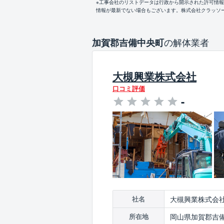
※工事会社のリストデータは行政から開示された許可情
情報が最新でない場合もございます。株式会社クラッソ
の解体業者
加賀郡吉備中央町
大槻興業株式会社
口コミ評価
-
大槻興業株式会
社名
岡山県加賀郡吉備中
所在地