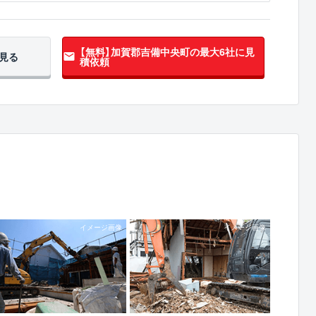
【無料】加賀郡吉備中央町の
最大6社に見
見る
積依頼