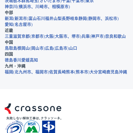
茨城
栃木
群馬
埼玉
さいたま市
千葉
千葉市
東京
神奈川
横浜市
川崎市
相模原市
中部
新潟
新潟市
富山
石川
福井
山梨
長野
岐阜
静岡
静岡市
浜松市
愛知
名古屋市
近畿
三重
滋賀
京都
京都市
大阪
大阪市
堺市
兵庫
神戸市
奈良
和歌山
中国
鳥取
島根
岡山
岡山市
広島
広島市
山口
四国
徳島
香川
愛媛
高知
九州・沖縄
福岡
北九州市
福岡市
佐賀
長崎
熊本
熊本市
大分
宮崎
鹿児島
沖縄