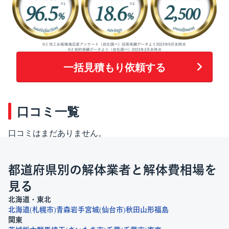
一括見積もり依頼する
口コミ一覧
口コミはまだありません。
都道府県別の解体業者と解体費相場を
見る
北海道・東北
北海道
札幌市
青森
岩手
宮城
仙台市
秋田
山形
福島
関東