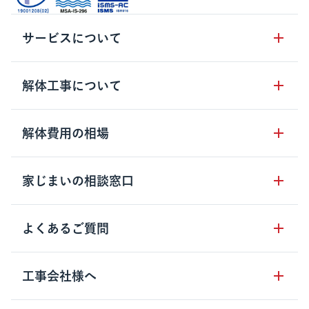
サービスについて
サービスの流れ
解体工事について
サービスのメリット
解体工事の基礎知識
解体費用の相場
クラッソーネの自治体連携
解体工事に関わる法律
解体工事会社の特徴
木造住宅の相場
家じまいの相談窓口
用語集
無料ご相談窓口
鉄骨造住宅の相場
解体工事の流れ
運営会社について
家じまいの相談窓口
よくあるご質問
RC造住宅の相場
解体費用の見方
安心保証パックについて
アパート・長屋の相場
土地活用の種類
クラッソーネの利用方法
工事会社様へ
お客さまの声
ビル・マンションの相場
大型物件の解体工事
工事の進め方
空き家の処分を検討のお客様へ