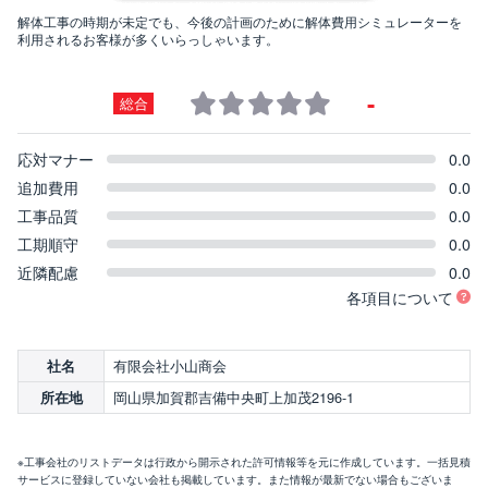
解体工事の時期が未定でも、今後の計画のために解体費用シミュレーターを
利用されるお客様が多くいらっしゃいます。
-
総合
応対マナー
0.0
追加費用
0.0
工事品質
0.0
工期順守
0.0
近隣配慮
0.0
各項目について
有限会社小山商会
社名
岡山県加賀郡吉備中央町上加茂2196-1
所在地
※工事会社のリストデータは行政から開示された許可情報等を元に作成しています。一括見積
サービスに登録していない会社も掲載しています。また情報が最新でない場合もございま