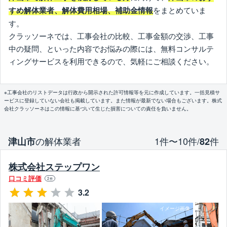
をまとめていま
すめ解体業者、解体費用相場、補助金情報
す。
クラッソーネでは、工事会社の比較、工事金額の交渉、工事
中の疑問、といった内容でお悩みの際には、無料コンサルテ
ィングサービスを利用できるので、気軽にご相談ください。
※工事会社のリストデータは行政から開示された許可情報等を元に作成しています。一括見積サ
ービスに登録していない会社も掲載しています。また情報が最新でない場合もございます。株式
会社クラッソーネはこの情報に基づいて生じた損害についての責任を負いません。
の解体業者
1件〜10件/
件
津山市
82
株式会社ステップワン
口コミ評価
2
件
3.2