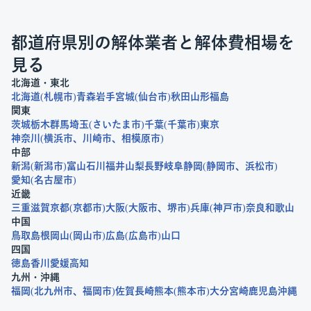
都道府県別の解体業者と解体費相場を
見る
北海道・東北
北海道
札幌市
青森
岩手
宮城
仙台市
秋田
山形
福島
関東
茨城
栃木
群馬
埼玉
さいたま市
千葉
千葉市
東京
神奈川
横浜市
川崎市
相模原市
中部
新潟
新潟市
富山
石川
福井
山梨
長野
岐阜
静岡
静岡市
浜松市
愛知
名古屋市
近畿
三重
滋賀
京都
京都市
大阪
大阪市
堺市
兵庫
神戸市
奈良
和歌山
中国
鳥取
島根
岡山
岡山市
広島
広島市
山口
四国
徳島
香川
愛媛
高知
九州・沖縄
福岡
北九州市
福岡市
佐賀
長崎
熊本
熊本市
大分
宮崎
鹿児島
沖縄