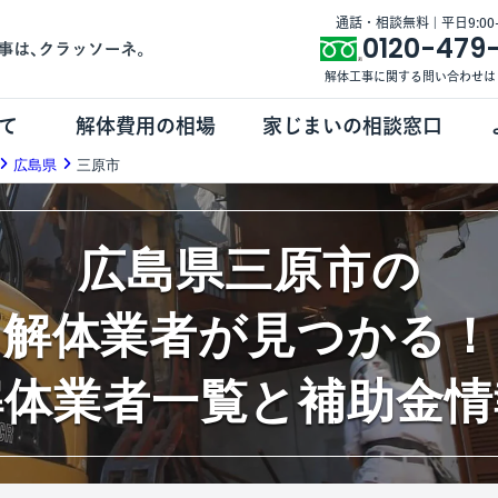
通話・相談無料 | 平日9:00-1
0120-479
解体工事に関する問い合わせは
て
解体費用の相場
家じまいの相談窓口
広島県
三原市
広島県三原市の
解体業者が見つかる！
解体業者一覧と補助金情