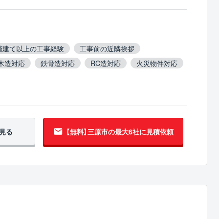
階建て以上の工事経験
工事前の近隣挨拶
木造対応
鉄骨造対応
RC造対応
火災物件対応
含有建材撤去対応
吹付アスベスト撤去対応
事対応
5年以上無事故
翌営業日までに連絡
見る
【無料】三原市の
最大6社に見積依頼