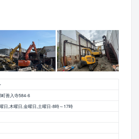
ン
町善入寺584-6
曜日,木曜日,金曜日,土曜日-8時～17時