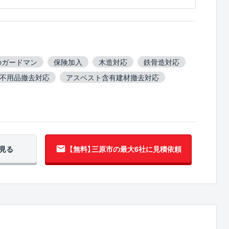
のガードマン
保険加入
木造対応
鉄骨造対応
不用品撤去対応
アスベスト含有建材撤去対応
ロック塀撤去対応
造成工事対応
見る
【無料】三原市の
最大6社に見積依頼