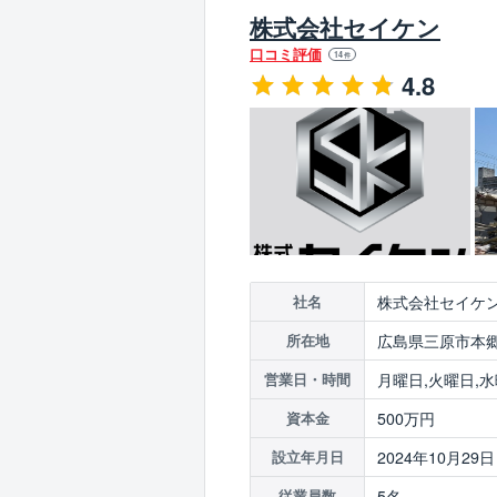
株式会社セイケン
口コミ評価
14
件
4.8
株式会社セイケ
社名
広島県三原市本郷
所在地
月曜日,火曜日,水
営業日・時間
500万円
資本金
2024年10月29日
設立年月日
5名
従業員数