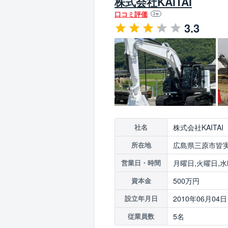
株式会社KAITAI
口コミ評価
2
件
3.3
株式会社KAITAI
社名
広島県三原市皆実
所在地
月曜日,火曜日,水
営業日・時間
500万円
資本金
2010年06月04日
設立年月日
5名
従業員数