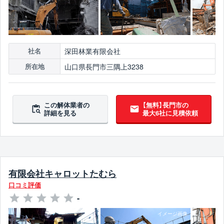
深田林業有限会社
社名
山口県長門市三隅上3238
所在地
この解体業者の
【無料】長門市の
詳細を見る
最大6社に見積依頼
有限会社キャロットたむら
口コミ評価
-