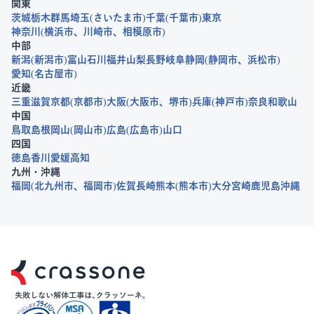
関東
茨城
栃木
群馬
埼玉
さいたま市
千葉
千葉市
東京
神奈川
横浜市
川崎市
相模原市
中部
新潟
新潟市
富山
石川
福井
山梨
長野
岐阜
静岡
静岡市
浜松市
愛知
名古屋市
近畿
三重
滋賀
京都
京都市
大阪
大阪市
堺市
兵庫
神戸市
奈良
和歌山
中国
鳥取
島根
岡山
岡山市
広島
広島市
山口
四国
徳島
香川
愛媛
高知
九州・沖縄
福岡
北九州市
福岡市
佐賀
長崎
熊本
熊本市
大分
宮崎
鹿児島
沖縄