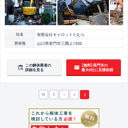
有限会社キャロットたむら
社名
山口県長門市三隅上1332
所在地
この解体業者の
【無料】長門市の
詳細を見る
最大6社に見積依頼
1
2
3