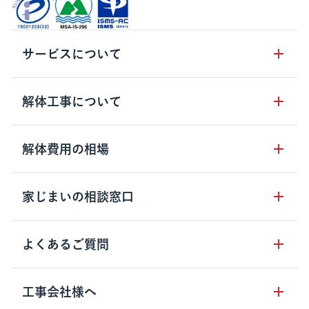
サービスについて
サービスの流れ
解体工事について
サービスのメリット
解体工事の基礎知識
解体費用の相場
クラッソーネの自治体連携
解体工事に関わる法律
解体工事会社の特徴
木造住宅の相場
家じまいの相談窓口
用語集
無料ご相談窓口
鉄骨造住宅の相場
解体工事の流れ
運営会社について
家じまいの相談窓口
よくあるご質問
RC造住宅の相場
解体費用の見方
安心保証パックについて
アパート・長屋の相場
土地活用の種類
クラッソーネの利用方法
工事会社様へ
お客さまの声
ビル・マンションの相場