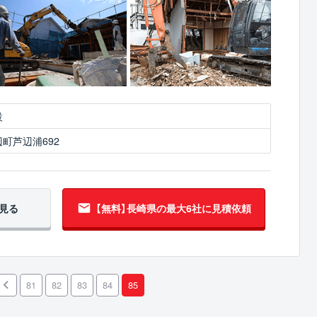
設
町芦辺浦692
見る
【無料】長崎県の
最大6社に見積依頼
81
82
83
84
85