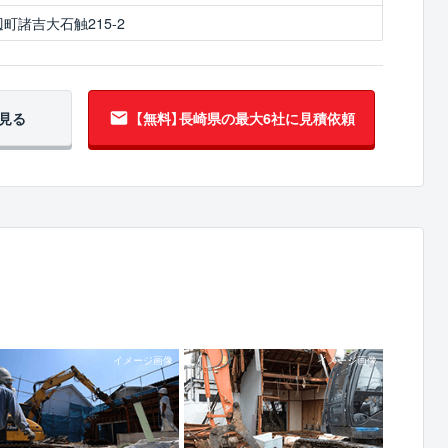
町諸吉大石触215-2
見る
【無料】長崎県の
最大6社に見積依頼