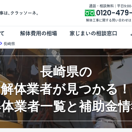
通話・相談無料 | 平日9:00-1
0120-479
解体工事に関する問い合わせは
て
解体費用の相場
家じまいの相談窓口
長崎県
長崎県の
解体業者が見つかる！
解体業者一覧と補助金情