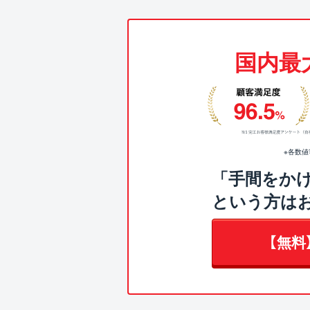
国内最
※各数
「手間をか
という方は
【無料