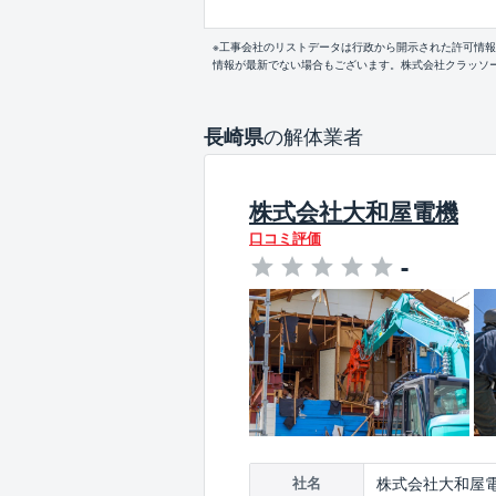
※工事会社のリストデータは行政から開示された許可情
情報が最新でない場合もございます。株式会社クラッソ
の解体業者
長崎県
株式会社大和屋電機
口コミ評価
-
株式会社大和屋
社名