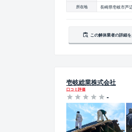
長崎県壱岐市芦辺
所在地
この解体業者の
詳細を
壱岐総業株式会社
口コミ評価
-