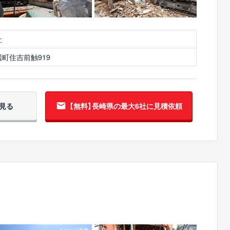
社
町住吉前触919
見る
【無料】長崎県の
最大6社に見積依頼