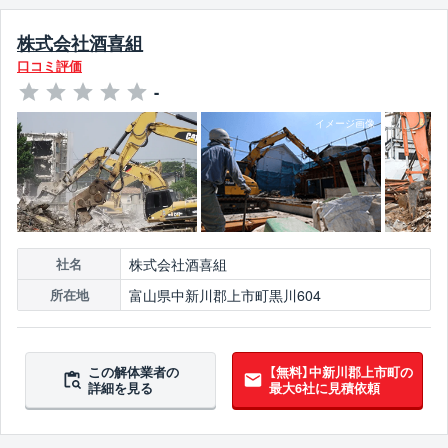
株式会社酒喜組
口コミ評価
-
株式会社酒喜組
社名
富山県中新川郡上市町黒川604
所在地
この解体業者の
【無料】中新川郡上市町の
詳細を見る
最大6社に見積依頼