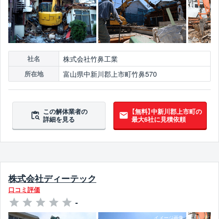
株式会社竹鼻工業
社名
富山県中新川郡上市町竹鼻570
所在地
この解体業者の
【無料】中新川郡上市町の
詳細を見る
最大6社に見積依頼
株式会社ディーテック
口コミ評価
-