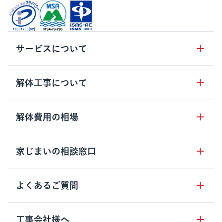
サービスについて
サービスの流れ
解体工事について
サービスのメリット
解体工事の基礎知識
解体費用の相場
クラッソーネの自治体連携
解体工事に関わる法律
解体工事会社の特徴
木造住宅の相場
家じまいの相談窓口
用語集
無料ご相談窓口
鉄骨造住宅の相場
解体工事の流れ
運営会社について
家じまいの相談窓口
よくあるご質問
RC造住宅の相場
解体費用の見方
安心保証パックについて
アパート・長屋の相場
土地活用の種類
クラッソーネの利用方法
工事会社様へ
お客さまの声