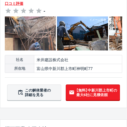
口コミ評価
-
米井建設株式会社
社名
富山県中新川郡上市町神明町77
所在地
この解体業者の
【無料】中新川郡上市町の
詳細を見る
最大6社に見積依頼