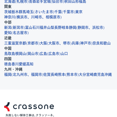
北海道
札幌市
青森
岩手
宮城
仙台市
秋田
山形
福島
関東
茨城
栃木
群馬
埼玉
さいたま市
千葉
千葉市
東京
神奈川
横浜市
川崎市
相模原市
中部
新潟
新潟市
富山
石川
福井
山梨
長野
岐阜
静岡
静岡市
浜松市
愛知
名古屋市
近畿
三重
滋賀
京都
京都市
大阪
大阪市
堺市
兵庫
神戸市
奈良
和歌山
中国
鳥取
島根
岡山
岡山市
広島
広島市
山口
四国
徳島
香川
愛媛
高知
九州・沖縄
福岡
北九州市
福岡市
佐賀
長崎
熊本
熊本市
大分
宮崎
鹿児島
沖縄