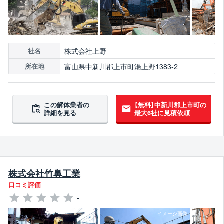
株式会社上野
社名
富山県中新川郡上市町湯上野1383-2
所在地
この解体業者の
【無料】中新川郡上市町の
詳細を見る
最大6社に見積依頼
株式会社竹鼻工業
口コミ評価
-