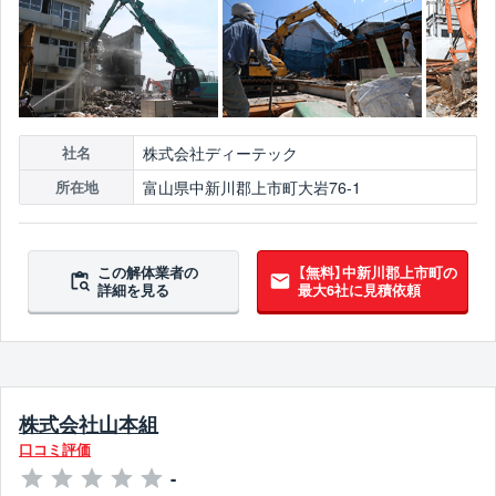
株式会社ディーテック
社名
富山県中新川郡上市町大岩76-1
所在地
この解体業者の
【無料】中新川郡上市町の
詳細を見る
最大6社に見積依頼
株式会社山本組
口コミ評価
-