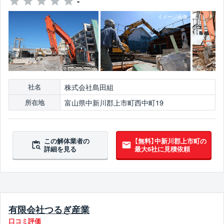
-
株式会社島田組
社名
富山県中新川郡上市町西中町19
所在地
この解体業者の
【無料】中新川郡上市町の
詳細を見る
最大6社に見積依頼
有限会社つるぎ産業
口コミ評価