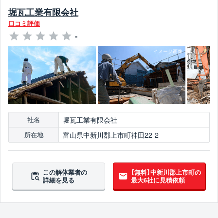
堀瓦工業有限会社
口コミ評価
-
堀瓦工業有限会社
社名
富山県中新川郡上市町神田22-2
所在地
この解体業者の
【無料】中新川郡上市町の
詳細を見る
最大6社に見積依頼