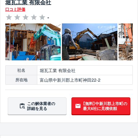
堀瓦工業 有限会社
口コミ評価
-
堀瓦工業 有限会社
社名
富山県中新川郡上市町神田22-2
所在地
この解体業者の
【無料】中新川郡上市町の
詳細を見る
最大6社に見積依頼