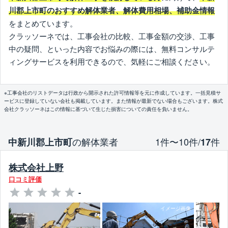
川郡上市町のおすすめ解体業者、解体費用相場、補助金情報
をまとめています。
クラッソーネでは、工事会社の比較、工事金額の交渉、工事
中の疑問、といった内容でお悩みの際には、無料コンサルテ
ィングサービスを利用できるので、気軽にご相談ください。
※工事会社のリストデータは行政から開示された許可情報等を元に作成しています。一括見積サ
ービスに登録していない会社も掲載しています。また情報が最新でない場合もございます。株式
会社クラッソーネはこの情報に基づいて生じた損害についての責任を負いません。
の解体業者
1件〜10件/
件
中新川郡上市町
17
株式会社上野
口コミ評価
-