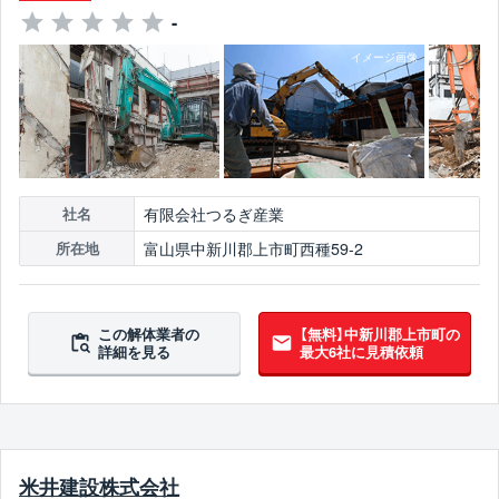
-
有限会社つるぎ産業
社名
富山県中新川郡上市町西種59-2
所在地
この解体業者の
【無料】中新川郡上市町の
詳細を見る
最大6社に見積依頼
米井建設株式会社