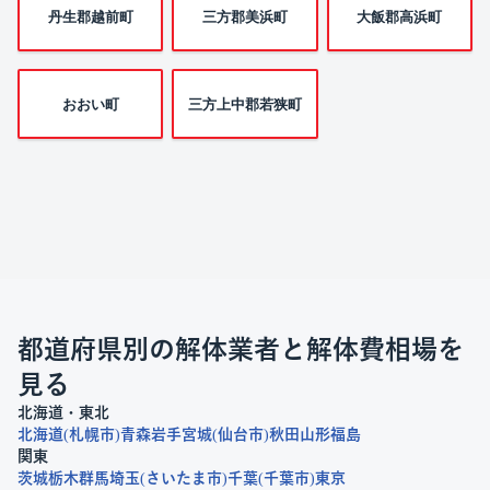
丹生郡越前町
三方郡美浜町
大飯郡高浜町
おおい町
三方上中郡若狭町
都道府県別の解体業者と解体費相場を
見る
北海道・東北
北海道
札幌市
青森
岩手
宮城
仙台市
秋田
山形
福島
関東
茨城
栃木
群馬
埼玉
さいたま市
千葉
千葉市
東京