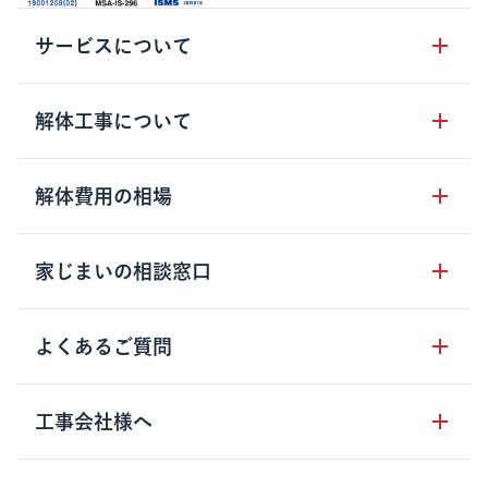
サービスについて
サービスの流れ
解体工事について
サービスのメリット
解体工事の基礎知識
解体費用の相場
クラッソーネの自治体連携
解体工事に関わる法律
解体工事会社の特徴
木造住宅の相場
家じまいの相談窓口
用語集
無料ご相談窓口
鉄骨造住宅の相場
解体工事の流れ
運営会社について
家じまいの相談窓口
よくあるご質問
RC造住宅の相場
解体費用の見方
安心保証パックについて
アパート・長屋の相場
土地活用の種類
クラッソーネの利用方法
工事会社様へ
お客さまの声
ビル・マンションの相場
大型物件の解体工事
工事の進め方
空き家の処分を検討のお客様へ
店舗・工場の相場