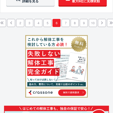
詳細を見る
最大6社に見積依頼
2
3
4
5
6
7
8
9
10