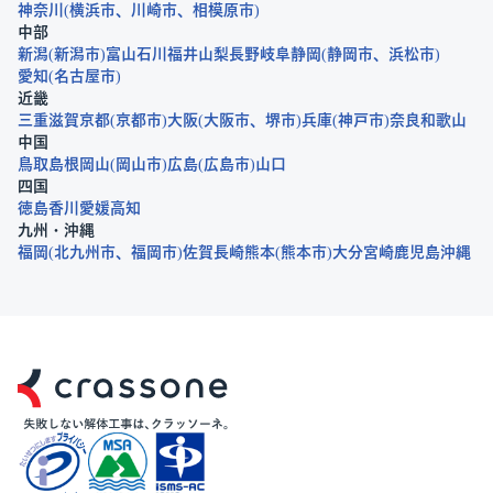
神奈川
横浜市
川崎市
相模原市
中部
新潟
新潟市
富山
石川
福井
山梨
長野
岐阜
静岡
静岡市
浜松市
愛知
名古屋市
近畿
三重
滋賀
京都
京都市
大阪
大阪市
堺市
兵庫
神戸市
奈良
和歌山
中国
鳥取
島根
岡山
岡山市
広島
広島市
山口
四国
徳島
香川
愛媛
高知
九州・沖縄
福岡
北九州市
福岡市
佐賀
長崎
熊本
熊本市
大分
宮崎
鹿児島
沖縄