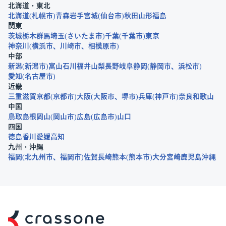
北海道・東北
北海道
札幌市
青森
岩手
宮城
仙台市
秋田
山形
福島
関東
茨城
栃木
群馬
埼玉
さいたま市
千葉
千葉市
東京
神奈川
横浜市
川崎市
相模原市
中部
新潟
新潟市
富山
石川
福井
山梨
長野
岐阜
静岡
静岡市
浜松市
愛知
名古屋市
近畿
三重
滋賀
京都
京都市
大阪
大阪市
堺市
兵庫
神戸市
奈良
和歌山
中国
鳥取
島根
岡山
岡山市
広島
広島市
山口
四国
徳島
香川
愛媛
高知
九州・沖縄
福岡
北九州市
福岡市
佐賀
長崎
熊本
熊本市
大分
宮崎
鹿児島
沖縄