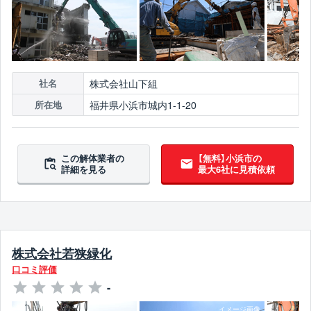
株式会社山下組
社名
福井県小浜市城内1-1-20
所在地
この解体業者の
【無料】小浜市の
詳細を見る
最大6社に見積依頼
株式会社若狭緑化
口コミ評価
-