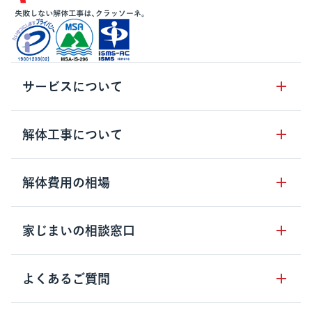
サービスについて
サービスの流れ
解体工事について
サービスのメリット
解体工事の基礎知識
解体費用の相場
クラッソーネの自治体連携
解体工事に関わる法律
解体工事会社の特徴
木造住宅の相場
家じまいの相談窓口
用語集
無料ご相談窓口
鉄骨造住宅の相場
解体工事の流れ
運営会社について
家じまいの相談窓口
よくあるご質問
RC造住宅の相場
解体費用の見方
安心保証パックについて
アパート・長屋の相場