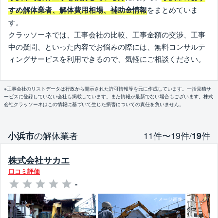
をまとめていま
すめ解体業者、解体費用相場、補助金情報
す。
クラッソーネでは、工事会社の比較、工事金額の交渉、工事
中の疑問、といった内容でお悩みの際には、無料コンサルテ
ィングサービスを利用できるので、気軽にご相談ください。
※工事会社のリストデータは行政から開示された許可情報等を元に作成しています。一括見積サ
ービスに登録していない会社も掲載しています。また情報が最新でない場合もございます。株式
会社クラッソーネはこの情報に基づいて生じた損害についての責任を負いません。
の解体業者
11件〜19件/
件
小浜市
19
株式会社サカエ
口コミ評価
-