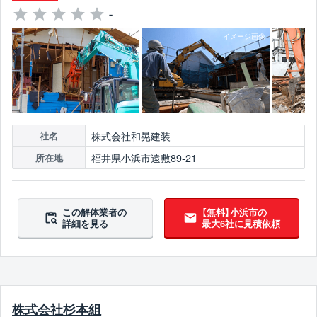
-
株式会社和晃建装
社名
福井県小浜市遠敷89-21
所在地
この解体業者の
【無料】小浜市の
詳細を見る
最大6社に見積依頼
株式会社杉本組