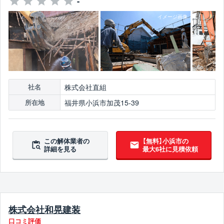
-
株式会社直組
社名
福井県小浜市加茂15-39
所在地
この解体業者の
【無料】小浜市の
詳細を見る
最大6社に見積依頼
株式会社和晃建装
口コミ評価