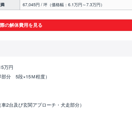
未満
67,045円 / 坪（価格幅：6.1万円～7.3万円）
際の解体費用を見る
15万円
部分 5段×15Ｍ程度）
（車2台及び玄関アプローチ・犬走部分）