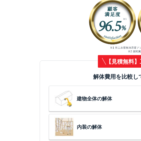
【見積無料】
解体費用を比較し
建物全体の解体
内装の解体