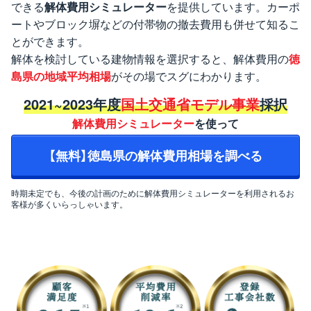
できる
解体費用シミュレーター
を提供しています。カーポ
ートやブロック塀などの付帯物の撤去費用も併せて知るこ
とができます。
解体を検討している建物情報を選択すると、解体費用の
徳
島県の地域平均相場
がその場でスグにわかります。
2021~2023年度
国土交通省モデル事業
採択
解体費用シミュレーター
を使って
【無料】徳島県の解体費用相場を調べる
時期未定でも、今後の計画のために解体費用シミュレーターを利用されるお
客様が多くいらっしゃいます。