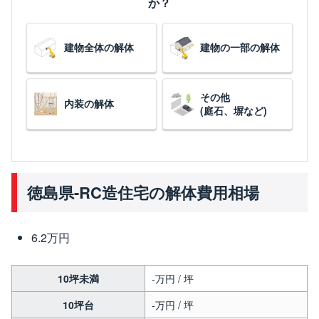
か？
建物全体の解体
建物の一部の解体
その他
内装の解体
(庭石、塀など)
徳島県-RC造住宅の解体費用相場
6.2万円
10坪未満
-万円 / 坪
10坪台
-万円 / 坪