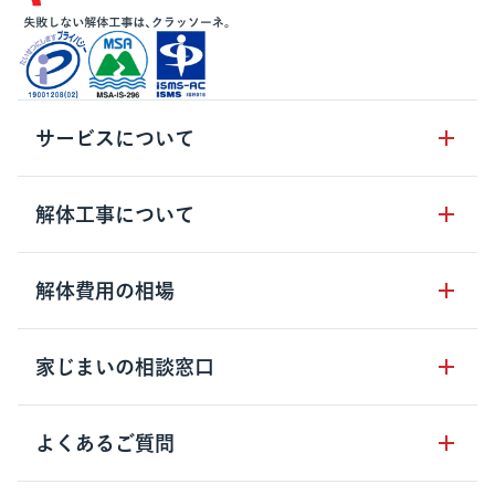
サービスについて
サービスの流れ
解体工事について
サービスのメリット
解体工事の基礎知識
解体費用の相場
クラッソーネの自治体連携
解体工事に関わる法律
解体工事会社の特徴
木造住宅の相場
家じまいの相談窓口
用語集
無料ご相談窓口
鉄骨造住宅の相場
解体工事の流れ
運営会社について
家じまいの相談窓口
よくあるご質問
RC造住宅の相場
解体費用の見方
安心保証パックについて
アパート・長屋の相場