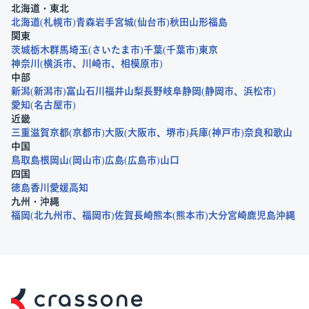
北海道・東北
北海道
札幌市
青森
岩手
宮城
仙台市
秋田
山形
福島
関東
茨城
栃木
群馬
埼玉
さいたま市
千葉
千葉市
東京
神奈川
横浜市
川崎市
相模原市
中部
新潟
新潟市
富山
石川
福井
山梨
長野
岐阜
静岡
静岡市
浜松市
愛知
名古屋市
近畿
三重
滋賀
京都
京都市
大阪
大阪市
堺市
兵庫
神戸市
奈良
和歌山
中国
鳥取
島根
岡山
岡山市
広島
広島市
山口
四国
徳島
香川
愛媛
高知
九州・沖縄
福岡
北九州市
福岡市
佐賀
長崎
熊本
熊本市
大分
宮崎
鹿児島
沖縄