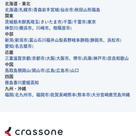
北海道・東北
北海道
札幌市
青森
岩手
宮城
仙台市
秋田
山形
福島
関東
茨城
栃木
群馬
埼玉
さいたま市
千葉
千葉市
東京
神奈川
横浜市
川崎市
相模原市
中部
新潟
新潟市
富山
石川
福井
山梨
長野
岐阜
静岡
静岡市
浜松市
愛知
名古屋市
近畿
三重
滋賀
京都
京都市
大阪
大阪市
堺市
兵庫
神戸市
奈良
和歌山
中国
鳥取
島根
岡山
岡山市
広島
広島市
山口
四国
徳島
香川
愛媛
高知
九州・沖縄
福岡
北九州市
福岡市
佐賀
長崎
熊本
熊本市
大分
宮崎
鹿児島
沖縄