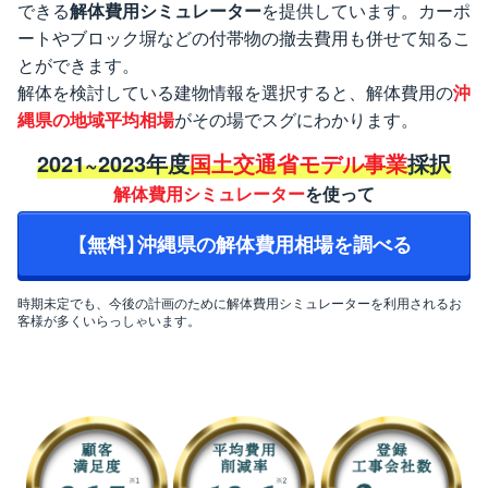
できる
解体費用シミュレーター
を提供しています。カーポ
ートやブロック塀などの付帯物の撤去費用も併せて知るこ
とができます。
解体を検討している建物情報を選択すると、解体費用の
沖
縄県の地域平均相場
がその場でスグにわかります。
2021~2023年度
国土交通省モデル事業
採択
解体費用シミュレーター
を使って
【無料】沖縄県の解体費用相場を調べる
時期未定でも、今後の計画のために解体費用シミュレーターを利用されるお
客様が多くいらっしゃいます。