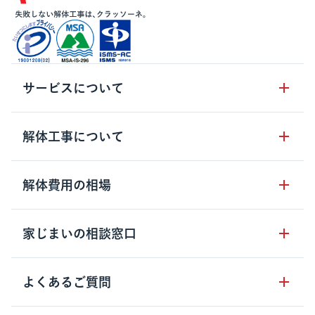
サービスについて
サービスの流れ
解体工事について
サービスのメリット
解体工事の基礎知識
解体費用の相場
クラッソーネの自治体連携
解体工事に関わる法律
解体工事会社の特徴
木造住宅の相場
家じまいの相談窓口
用語集
無料ご相談窓口
鉄骨造住宅の相場
解体工事の流れ
運営会社について
家じまいの相談窓口
よくあるご質問
RC造住宅の相場
解体費用の見方
安心保証パックについて
アパート・長屋の相場