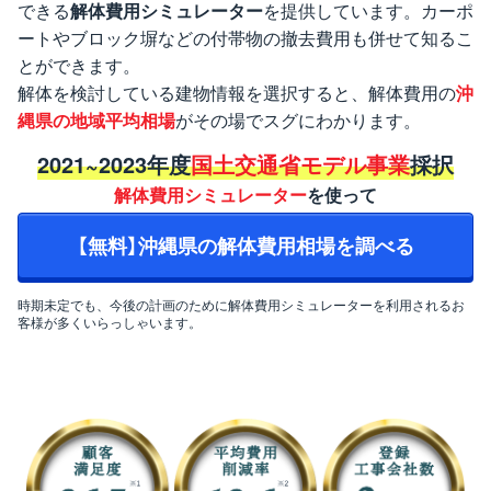
できる
解体費用シミュレーター
を提供しています。カーポ
ートやブロック塀などの付帯物の撤去費用も併せて知るこ
とができます。
解体を検討している建物情報を選択すると、解体費用の
沖
縄県の地域平均相場
がその場でスグにわかります。
2021~2023年度
国土交通省モデル事業
採択
解体費用シミュレーター
を使って
【無料】沖縄県の解体費用相場を調べる
時期未定でも、今後の計画のために解体費用シミュレーターを利用されるお
客様が多くいらっしゃいます。