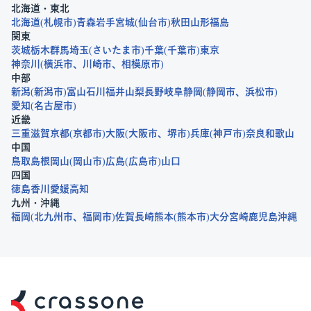
北海道・東北
北海道
札幌市
青森
岩手
宮城
仙台市
秋田
山形
福島
関東
茨城
栃木
群馬
埼玉
さいたま市
千葉
千葉市
東京
神奈川
横浜市
川崎市
相模原市
中部
新潟
新潟市
富山
石川
福井
山梨
長野
岐阜
静岡
静岡市
浜松市
愛知
名古屋市
近畿
三重
滋賀
京都
京都市
大阪
大阪市
堺市
兵庫
神戸市
奈良
和歌山
中国
鳥取
島根
岡山
岡山市
広島
広島市
山口
四国
徳島
香川
愛媛
高知
九州・沖縄
福岡
北九州市
福岡市
佐賀
長崎
熊本
熊本市
大分
宮崎
鹿児島
沖縄