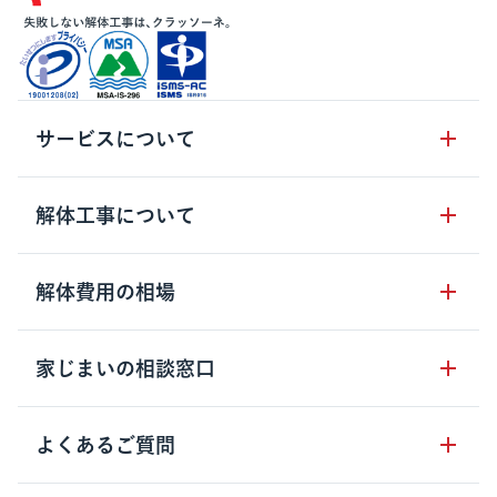
サービスについて
サービスの流れ
解体工事について
サービスのメリット
解体工事の基礎知識
解体費用の相場
クラッソーネの自治体連携
解体工事に関わる法律
解体工事会社の特徴
木造住宅の相場
家じまいの相談窓口
用語集
無料ご相談窓口
鉄骨造住宅の相場
解体工事の流れ
運営会社について
家じまいの相談窓口
よくあるご質問
RC造住宅の相場
解体費用の見方
安心保証パックについて
アパート・長屋の相場