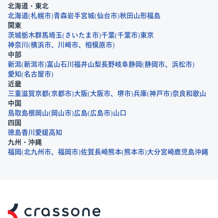
北海道・東北
北海道
札幌市
青森
岩手
宮城
仙台市
秋田
山形
福島
関東
茨城
栃木
群馬
埼玉
さいたま市
千葉
千葉市
東京
神奈川
横浜市
川崎市
相模原市
中部
新潟
新潟市
富山
石川
福井
山梨
長野
岐阜
静岡
静岡市
浜松市
愛知
名古屋市
近畿
三重
滋賀
京都
京都市
大阪
大阪市
堺市
兵庫
神戸市
奈良
和歌山
中国
鳥取
島根
岡山
岡山市
広島
広島市
山口
四国
徳島
香川
愛媛
高知
九州・沖縄
福岡
北九州市
福岡市
佐賀
長崎
熊本
熊本市
大分
宮崎
鹿児島
沖縄