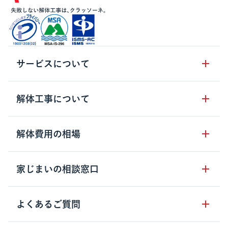
サービスについて
サービスの流れ
解体工事について
サービスのメリット
解体工事の基礎知識
解体費用の相場
クラッソーネの自治体連携
解体工事に関わる法律
解体工事会社の特徴
木造住宅の相場
家じまいの相談窓口
用語集
無料ご相談窓口
鉄骨造住宅の相場
解体工事の流れ
運営会社について
家じまいの相談窓口
よくあるご質問
RC造住宅の相場
解体費用の見方
安心保証パックについて
アパート・長屋の相場