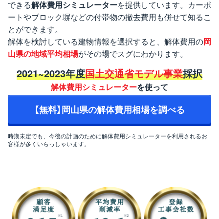
できる
解体費用シミュレーター
を提供しています。カーポ
ートやブロック塀などの付帯物の撤去費用も併せて知るこ
とができます。
解体を検討している建物情報を選択すると、解体費用の
岡
山県の地域平均相場
がその場でスグにわかります。
2021~2023年度
国土交通省モデル事業
採択
解体費用シミュレーター
を使って
【無料】岡山県の解体費用相場を調べる
時期未定でも、今後の計画のために解体費用シミュレーターを利用されるお
客様が多くいらっしゃいます。