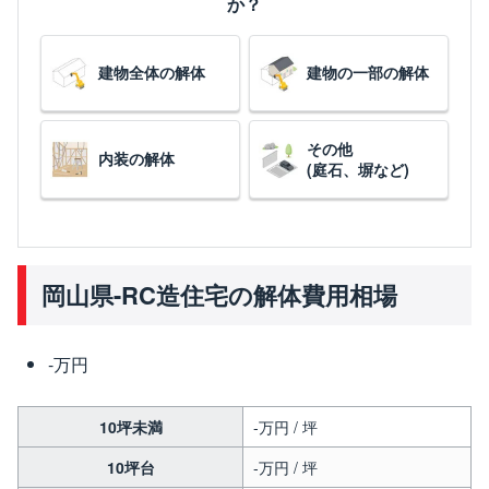
か？
建物全体の解体
建物の一部の解体
その他
内装の解体
(庭石、塀など)
岡山県-RC造住宅の解体費用相場
-万円
10坪未満
-万円 / 坪
10坪台
-万円 / 坪