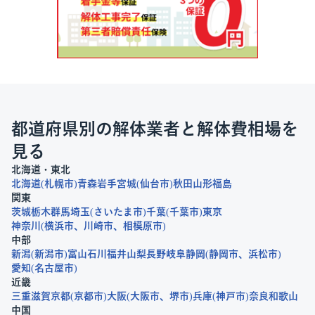
都道府県別の解体業者と解体費相場を
見る
北海道・東北
北海道
札幌市
青森
岩手
宮城
仙台市
秋田
山形
福島
関東
茨城
栃木
群馬
埼玉
さいたま市
千葉
千葉市
東京
神奈川
横浜市
川崎市
相模原市
中部
新潟
新潟市
富山
石川
福井
山梨
長野
岐阜
静岡
静岡市
浜松市
愛知
名古屋市
近畿
三重
滋賀
京都
京都市
大阪
大阪市
堺市
兵庫
神戸市
奈良
和歌山
中国