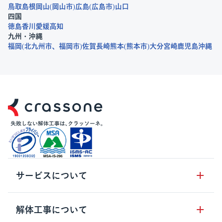
鳥取
島根
岡山
岡山市
広島
広島市
山口
四国
徳島
香川
愛媛
高知
九州・沖縄
福岡
北九州市
福岡市
佐賀
長崎
熊本
熊本市
大分
宮崎
鹿児島
沖縄
サービスについて
サービスの流れ
解体工事について