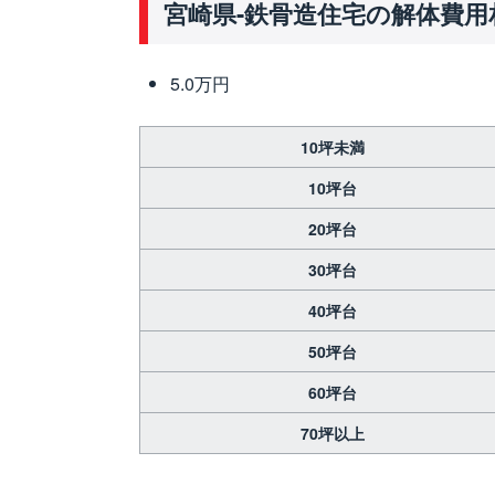
宮崎県-鉄骨造住宅の解体費用
5.0万円
10坪未満
10坪台
20坪台
30坪台
40坪台
50坪台
60坪台
70坪以上