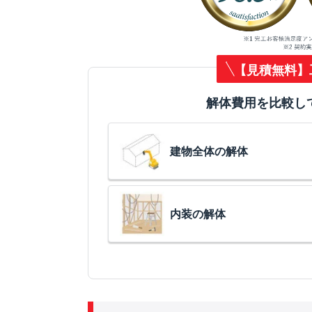
【見積無料】
解体費用を比較し
建物全体の解体
内装の解体