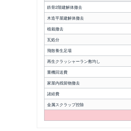
鉄骨2階建解体撤去
木造平屋建解体撤去
植栽撤去
瓦処分
飛散養生足場
再生クラッシャーラン敷均し
重機回送費
家屋内残留物撤去
諸経費
金属スクラップ控除