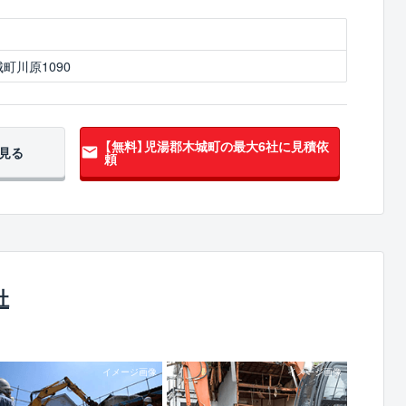
町川原1090
【無料】児湯郡木城町の
最大6社に見積依
見る
頼
社