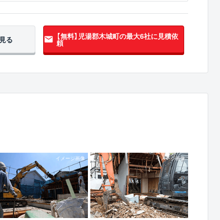
【無料】児湯郡木城町の
最大6社に見積依
見る
頼