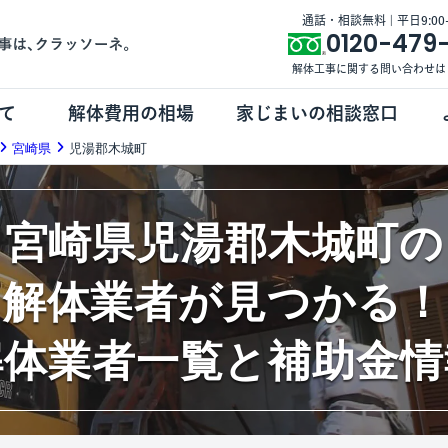
通話・相談無料 | 平日9:00-1
0120-479
解体工事に関する問い合わせは
て
解体費用の相場
家じまいの相談窓口
宮崎県
児湯郡木城町
宮崎県児湯郡木城町の
解体業者が見つかる！
解体業者一覧と補助金情