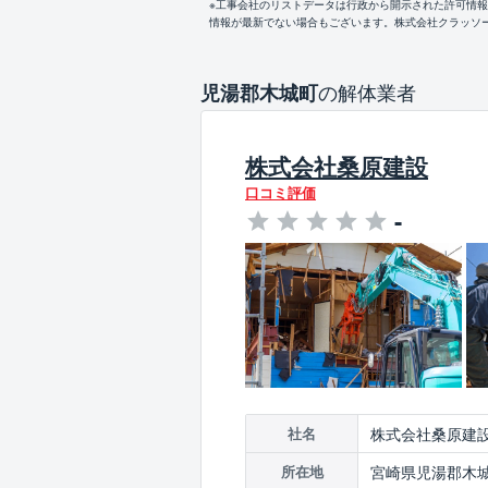
※工事会社のリストデータは行政から開示された許可情
情報が最新でない場合もございます。株式会社クラッソ
の解体業者
児湯郡木城町
株式会社桑原建設
口コミ評価
-
株式会社桑原建
社名
宮崎県児湯郡木城町
所在地