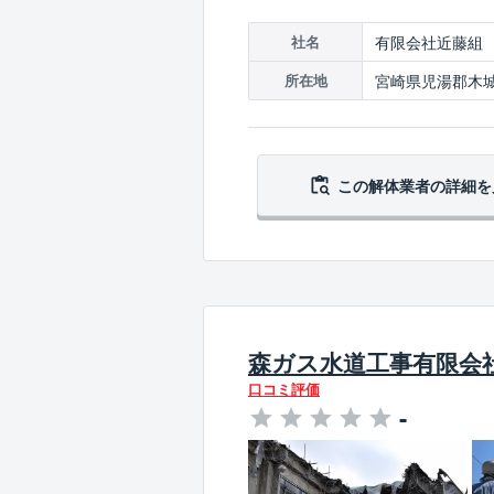
有限会社近藤組
社名
宮崎県児湯郡木城
所在地
この解体業者の
詳細を
森ガス水道工事有限会
口コミ評価
-