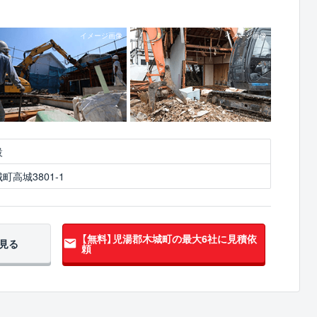
設
高城3801-1
【無料】児湯郡木城町の
最大6社に見積依
見る
頼