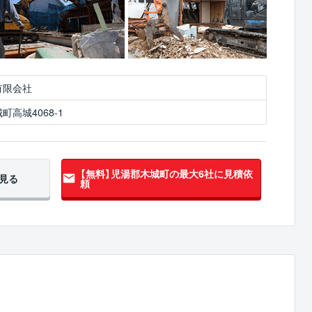
有限会社
高城4068-1
【無料】児湯郡木城町の
最大6社に見積依
見る
頼