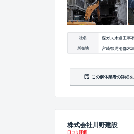
森ガス水道工事
社名
宮崎県児湯郡木城町
所在地
この解体業者の
詳細を
株式会社川野建設
口コミ評価