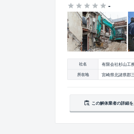
-
有限会社杉山工
社名
宮崎県北諸県郡三
所在地
この解体業者の
詳細を