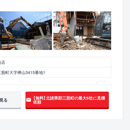
務店
股町大字樺山3415番地1
【無料】北諸県郡三股町の
最大6社に見積
見る
依頼