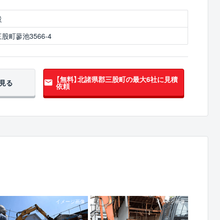
設
町蓼池3566-4
【無料】北諸県郡三股町の
最大6社に見積
見る
依頼