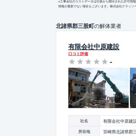
※工事会社のリストデータは行政から開示された許可情
情報が最新でない場合もございます。株式会社クラッソ
の解体業者
北諸県郡三股町
有限会社中原建設
口コミ評価
-
有限会社中原建
社名
宮崎県北諸県郡三股
所在地