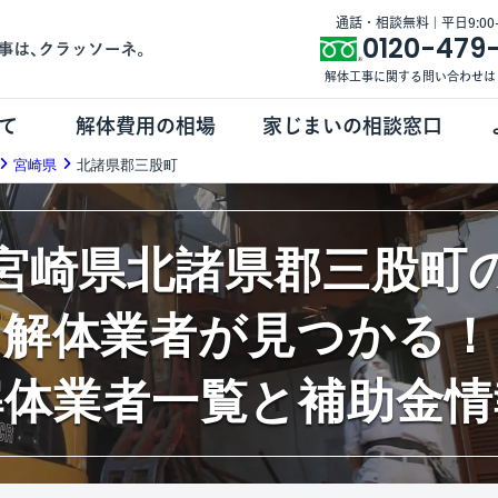
通話・相談無料 | 平日9:00-1
0120-479
解体工事に関する問い合わせは
て
解体費用の相場
家じまいの相談窓口
宮崎県
北諸県郡三股町
宮崎県北諸県郡三股町
解体業者が見つかる！
解体業者一覧と補助金情