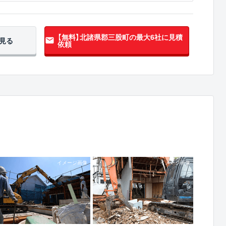
【無料】北諸県郡三股町の
最大6社に見積
見る
依頼