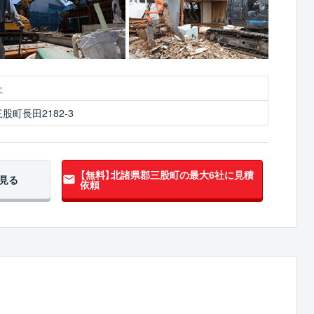
社
町長田2182-3
【無料】北諸県郡三股町の
最大6社に見積
見る
依頼