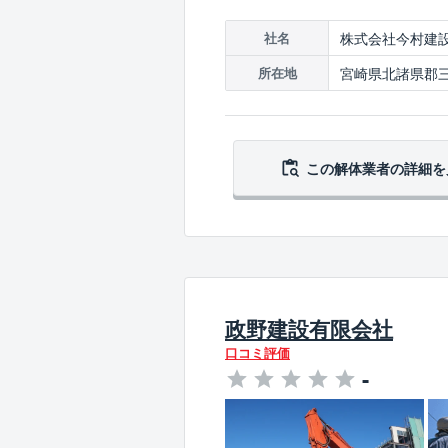
株式会社今村建
社名
宮崎県北諸県郡三股
所在地
この解体業者の
詳細を
政野建設有限会社
口コミ評価
-