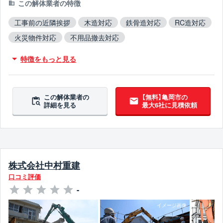
この解体業者の特徴
工事前の近隣挨拶
木造対応
鉄骨造対応
RC造対応
火災物件対応
不用品撤去対応
アスベスト含有建材撤去対応
吹付アスベスト撤去対応
特徴をもっと見る
ブロック塀撤去対応
造成工事対応
この解体業者の
【無料】亀岡市の
詳細を見る
最大6社に見積依頼
株式会社中村重建
口コミ評価
-