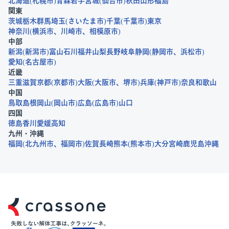
北海道
札幌市
青森
岩手
宮城
仙台市
秋田
山形
福島
関東
茨城
栃木
群馬
埼玉
さいたま市
千葉
千葉市
東京
神奈川
横浜市
川崎市
相模原市
中部
新潟
新潟市
富山
石川
福井
山梨
長野
岐阜
静岡
静岡市
浜松市
愛知
名古屋市
近畿
三重
滋賀
京都
京都市
大阪
大阪市
堺市
兵庫
神戸市
奈良
和歌山
中国
鳥取
島根
岡山
岡山市
広島
広島市
山口
四国
徳島
香川
愛媛
高知
九州・沖縄
福岡
北九州市
福岡市
佐賀
長崎
熊本
熊本市
大分
宮崎
鹿児島
沖縄