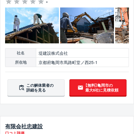
-
堤建設株式会社
社名
京都府亀岡市馬路町堂ノ西25-1
所在地
この解体業者の
【無料】亀岡市の
詳細を見る
最大6社に見積依頼
有限会社忠建設
口コミ評価