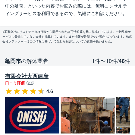
中の疑問、といった内容でお悩みの際には、無料コンサルテ
ィングサービスを利用できるので、気軽にご相談ください。
※工事会社のリストデータは行政から開示された許可情報等を元に作成しています。一括見積サ
ービスに登録していない会社も掲載しています。また情報が最新でない場合もございます。株式
会社クラッソーネはこの情報に基づいて生じた損害についての責任を負いません。
の解体業者
1件〜10件/
件
亀岡市
46
有限会社大西建産
口コミ評価
31
件
4.6