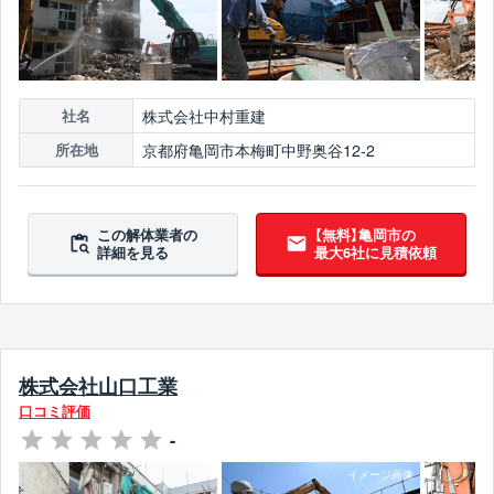
株式会社中村重建
社名
京都府亀岡市本梅町中野奥谷12-2
所在地
この解体業者の
【無料】亀岡市の
詳細を見る
最大6社に見積依頼
株式会社山口工業
口コミ評価
-