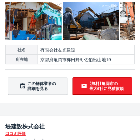
有限会社友光建設
社名
京都府亀岡市稗田野町佐伯出山地19
所在地
この解体業者の
【無料】亀岡市の
詳細を見る
最大6社に見積依頼
堤建設株式会社
口コミ評価