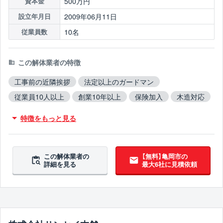
500万円
資本金
2009年06月11日
設立年月日
10名
従業員数
この解体業者の特徴
工事前の近隣挨拶
法定以上のガードマン
従業員10人以上
創業10年以上
保険加入
木造対応
鉄骨造対応
RC造対応
不用品撤去対応
特徴をもっと見る
アスベスト含有建材撤去対応
ブロック塀撤去対応
10年以上無事故
10年以上無違反
翌営業日までに連絡
この解体業者の
【無料】亀岡市の
詳細を見る
最大6社に見積依頼