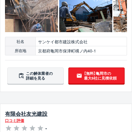
サンケイ都市建設株式会社
社名
京都府亀岡市保津町構ノ内40-1
所在地
この解体業者の
【無料】亀岡市の
詳細を見る
最大6社に見積依頼
有限会社友光建設
口コミ評価
-