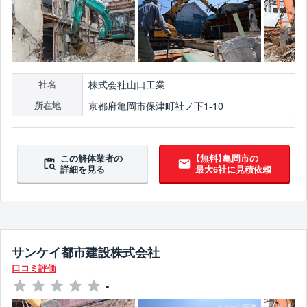
株式会社山口工業
社名
京都府亀岡市保津町社ノ下1-10
所在地
この解体業者の
【無料】亀岡市の
詳細を見る
最大6社に見積依頼
サンケイ都市建設株式会社
口コミ評価
-