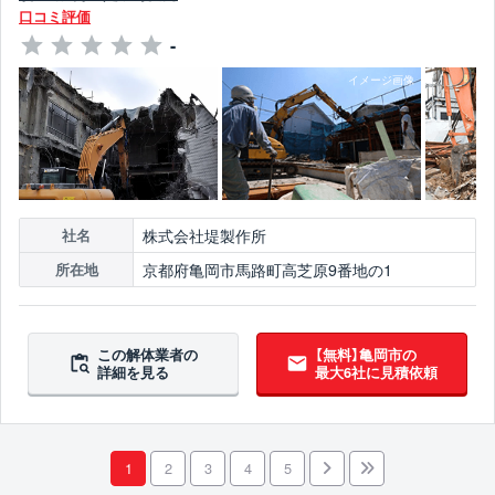
口コミ評価
-
株式会社堤製作所
社名
京都府亀岡市馬路町高芝原9番地の1
所在地
この解体業者の
【無料】亀岡市の
詳細を見る
最大6社に見積依頼
1
2
3
4
5