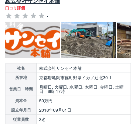
株式会社サンセイ本舗
口コミ評価
-
株式会社サンセイ本舗
社名
京都府亀岡市篠町野条イカノ辻北30-1
所在地
月曜日, 火曜日, 水曜日, 木曜日, 金曜日, 土曜
営業日・時間
日 8時-17時
50万円
資本金
2018年09月01日
設立年月日
3名
従業員数