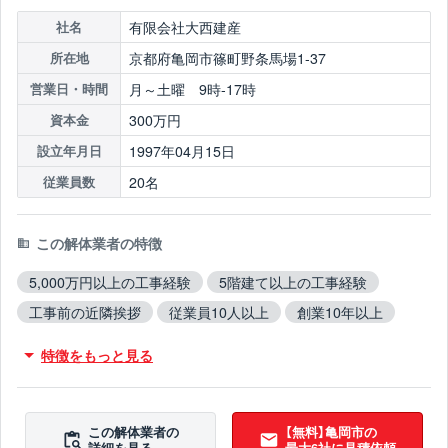
有限会社大西建産
社名
京都府亀岡市篠町野条馬場1-37
所在地
月～土曜 9時-17時
営業日・時間
300万円
資本金
1997年04月15日
設立年月日
20名
従業員数
この解体業者の特徴
5,000万円以上の工事経験
5階建て以上の工事経験
工事前の近隣挨拶
従業員10人以上
創業10年以上
保険加入
木造対応
鉄骨造対応
RC造対応
特徴をもっと見る
火災物件対応
不用品撤去対応
アスベスト含有建材撤去対応
吹付アスベスト撤去対応
ブロック塀撤去対応
造成工事対応
この解体業者の
【無料】亀岡市の
詳細を見る
最大6社に見積依頼