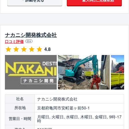
翌営業日までに連絡
ナカニシ開発株式会社
口コミ評価
22
件
4.8
ナカニシ開発株式会社
社名
京都府亀岡市安町釜ヶ前50-1
所在地
月曜日, 火曜日, 水曜日, 木曜日, 金曜日, 9時-17
営業日・時間
時