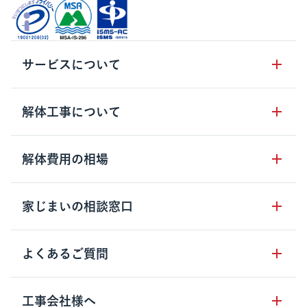
サービスについて
サービスの流れ
解体工事について
サービスのメリット
解体工事の基礎知識
解体費用の相場
クラッソーネの自治体連携
解体工事に関わる法律
解体工事会社の特徴
木造住宅の相場
家じまいの相談窓口
用語集
無料ご相談窓口
鉄骨造住宅の相場
解体工事の流れ
運営会社について
家じまいの相談窓口
よくあるご質問
RC造住宅の相場
解体費用の見方
安心保証パックについて
アパート・長屋の相場
土地活用の種類
クラッソーネの利用方法
工事会社様へ
お客さまの声