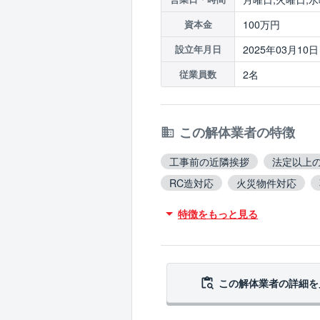
100万円
資本金
2025年03月10日
設立年月日
2名
従業員数
この解体業者の特徴
工事前の近隣挨拶
法定以上
RC造対応
火災物件対応
吹付アスベスト撤去対応
ブ
特徴をもっと見る
翌営業日までに連絡
この解体業者の
詳細を