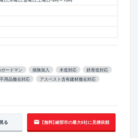
のガードマン
保険加入
木造対応
鉄骨造対応
不用品撤去対応
アスベスト含有建材撤去対応
ロック塀撤去対応
造成工事対応
見る
【無料】綾部市の
最大6社に見積依頼