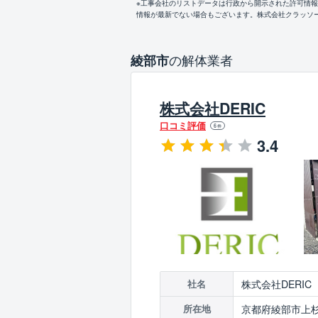
※工事会社のリストデータは行政から開示された許可情
情報が最新でない場合もございます。株式会社クラッソ
の解体業者
綾部市
株式会社DERIC
口コミ評価
6
件
3.4
株式会社DERIC
社名
京都府綾部市上杉
所在地