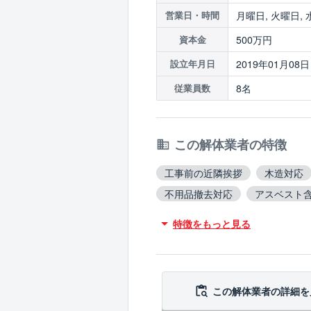
月曜日, 火曜日, 
営業日・時間
500万円
資本金
2019年01月08日
設立年月日
8名
従業員数
この解体業者の特徴
工事前の近隣挨拶
木造対応
不用品撤去対応
アスベスト
ブロック塀撤去対応
造成工
特徴をもっと見る
この解体業者の
詳細を