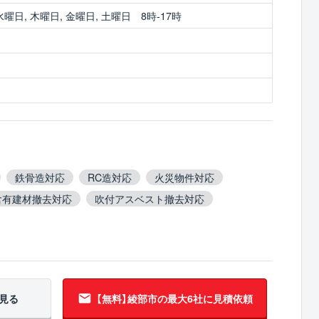
水曜日, 木曜日, 金曜日, 土曜日 8時-17時
鉄骨造対応
RC造対応
火災物件対応
含有建材撤去対応
吹付アスベスト撤去対応
事対応
5年以上無事故
翌営業日までに連絡
見る
【無料】綾部市の
最大6社に見積依頼