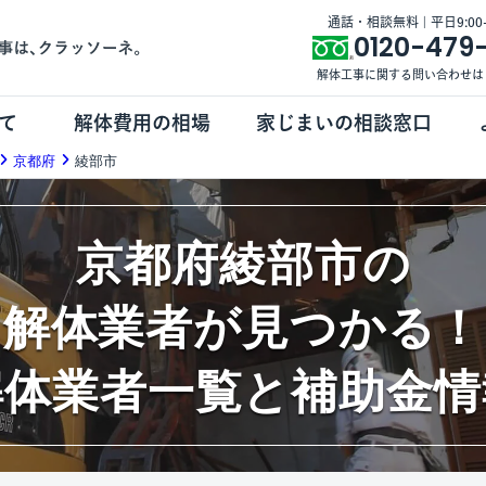
通話・相談無料 | 平日9:00-1
0120-479
解体工事に関する問い合わせは
て
解体費用の相場
家じまいの相談窓口
京都府
綾部市
京都府綾部市の
解体業者が見つかる！
解体業者一覧と補助金情