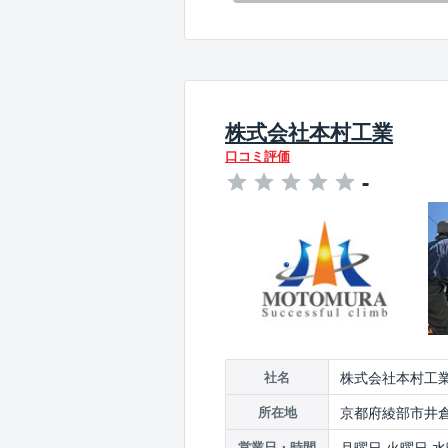
株式会社本村工業
口コミ評価
-
株式会社本村工
社名
京都府綾部市井倉
所在地
月曜日,火曜日,水
営業日・時間