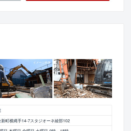
業
新町横縄手14-7スタジオーネ綾部102
曜日,木曜日,金曜日,土曜日-9時～18時