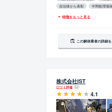
自治体から表彰
中間処理場
木造対応
鉄骨造対応
R
特徴をもっと見る
アスベスト含有建材撤去対応
5年以上無事故
5年以上無違
この解体業者の
詳細を
株式会社IST
口コミ評価
5
件
4.1