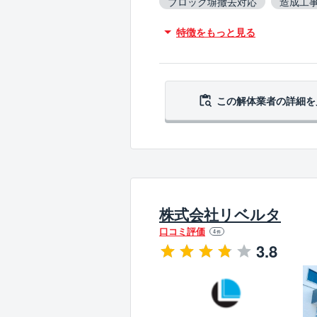
ブロック塀撤去対応
造成工
特徴をもっと見る
この解体業者の
詳細を
株式会社リベルタ
口コミ評価
4
件
3.8