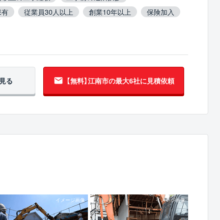
保有
従業員30人以上
創業10年以上
保険加入
C造対応
火災物件対応
不用品撤去対応
吹付アスベスト撤去対応
ブロック塀撤去対応
反
見る
【無料】江南市の
最大6社に見積依頼