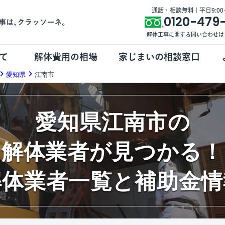
通話・相談無料 | 平日9:00-1
0120-479
解体工事に関する問い合わせは
て
解体費用の相場
家じまいの相談窓口
愛知県
江南市
愛知県江南市の
解体業者が見つかる！
解体業者一覧と補助金情