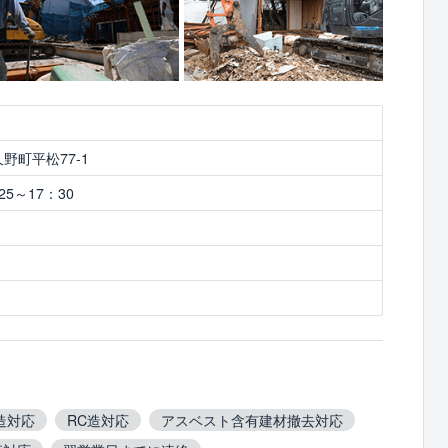
野町平松77-1
5～17：30
造対応
RC造対応
アスベスト含有建材撤去対応