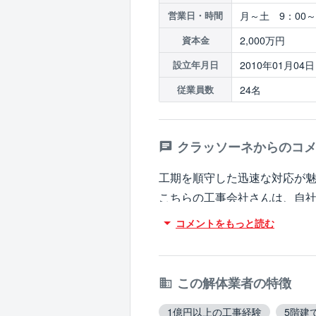
月～土 9：00～
営業日・時間
2,000万円
資本金
2010年01月04日
設立年月日
24名
従業員数
クラッソーネからのコ
工期を順守した迅速な対応が
こちらの工事会社さんは、自社
保有されております。このよ
コメントをもっと読む
短縮をすることが可能です。
工期内で対応いただけず断ら
いうお声がございます。
この解体業者の特徴
また、着工前の挨拶など近隣
1億円以上の工事経験
5階建
社さんですので、一度ご相談