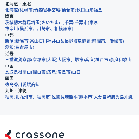
北海道・東北
北海道
札幌市
青森
岩手
宮城
仙台市
秋田
山形
福島
関東
茨城
栃木
群馬
埼玉
さいたま市
千葉
千葉市
東京
神奈川
横浜市
川崎市
相模原市
中部
新潟
新潟市
富山
石川
福井
山梨
長野
岐阜
静岡
静岡市
浜松市
愛知
名古屋市
近畿
三重
滋賀
京都
京都市
大阪
大阪市
堺市
兵庫
神戸市
奈良
和歌山
中国
鳥取
島根
岡山
岡山市
広島
広島市
山口
四国
徳島
香川
愛媛
高知
九州・沖縄
福岡
北九州市
福岡市
佐賀
長崎
熊本
熊本市
大分
宮崎
鹿児島
沖縄