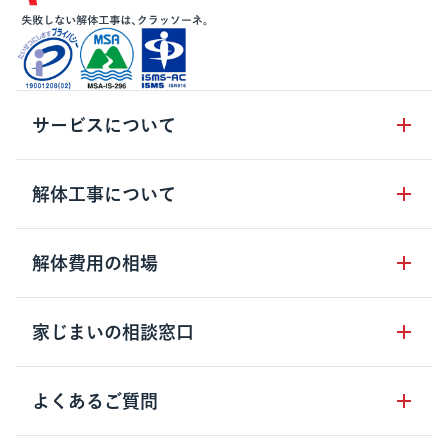
サービスについて
サービスの流れ
解体工事について
サービスのメリット
解体工事の基礎知識
解体費用の相場
クラッソーネの自治体連携
解体工事に関わる法律
解体工事会社の特徴
木造住宅の相場
家じまいの相談窓口
用語集
無料ご相談窓口
鉄骨造住宅の相場
解体工事の流れ
運営会社について
家じまいの相談窓口
よくあるご質問
RC造住宅の相場
解体費用の見方
安心保証パックについて
アパート・長屋の相場