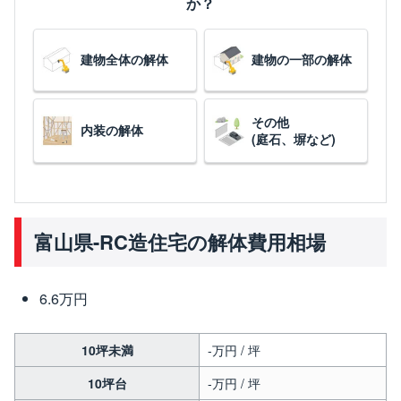
か？
建物全体の解体
建物の一部の解体
その他
内装の解体
(庭石、塀など)
富山県-RC造住宅の解体費用相場
6.6万円
10坪未満
-万円 / 坪
10坪台
-万円 / 坪