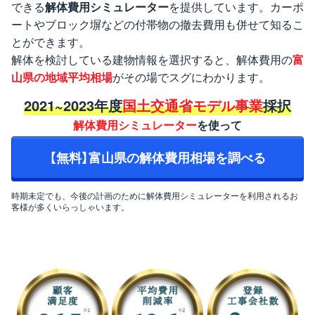
できる
解体費用シミュレーター
を提供しています。カーポ
ートやブロック塀などの付帯物の撤去費用も併せて知るこ
とができます。
解体を検討している建物情報を選択すると、解体費用の
富
山県の地域平均相場
がその場でスグにわかります。
2021~2023年度
国土交通省モデル事業
採択
解体費用シミュレーター
を使って
【無料】富山県の解体費用相場を調べる
時期未定でも、今後の計画のために解体費用シミュレーターを利用されるお
客様が多くいらっしゃいます。