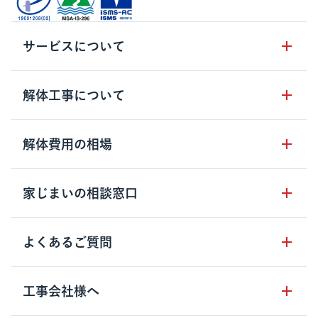
サービスについて
サービスの流れ
解体工事について
サービスのメリット
解体工事の基礎知識
解体費用の相場
クラッソーネの自治体連携
解体工事に関わる法律
解体工事会社の特徴
木造住宅の相場
家じまいの相談窓口
用語集
無料ご相談窓口
鉄骨造住宅の相場
解体工事の流れ
運営会社について
家じまいの相談窓口
よくあるご質問
RC造住宅の相場
解体費用の見方
安心保証パックについて
アパート・長屋の相場
土地活用の種類
クラッソーネの利用方法
工事会社様へ
お客さまの声
ビル・マンションの相場
大型物件の解体工事
工事の進め方