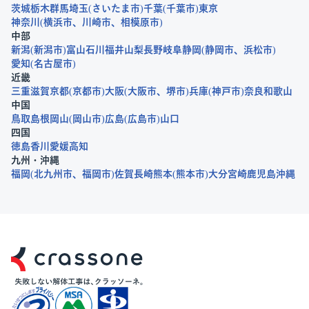
茨城
栃木
群馬
埼玉
さいたま市
千葉
千葉市
東京
神奈川
横浜市
川崎市
相模原市
中部
新潟
新潟市
富山
石川
福井
山梨
長野
岐阜
静岡
静岡市
浜松市
愛知
名古屋市
近畿
三重
滋賀
京都
京都市
大阪
大阪市
堺市
兵庫
神戸市
奈良
和歌山
中国
鳥取
島根
岡山
岡山市
広島
広島市
山口
四国
徳島
香川
愛媛
高知
九州・沖縄
福岡
北九州市
福岡市
佐賀
長崎
熊本
熊本市
大分
宮崎
鹿児島
沖縄