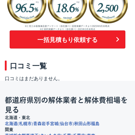
一括見積もり依頼する
口コミ一覧
口コミはまだありません。
都道府県別の解体業者と解体費相場を
見る
北海道・東北
北海道
札幌市
青森
岩手
宮城
仙台市
秋田
山形
福島
関東