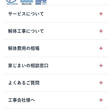
サービスについて
サービスの流れ
解体工事について
サービスのメリット
解体工事の基礎知識
解体費用の相場
クラッソーネの自治体連携
解体工事に関わる法律
解体工事会社の特徴
木造住宅の相場
家じまいの相談窓口
用語集
無料ご相談窓口
鉄骨造住宅の相場
解体工事の流れ
運営会社について
家じまいの相談窓口
よくあるご質問
RC造住宅の相場
解体費用の見方
安心保証パックについて
アパート・長屋の相場
土地活用の種類
クラッソーネの利用方法
工事会社様へ
お客さまの声
ビル・マンションの相場
大型物件の解体工事
工事の進め方
空き家の処分を検討のお客様へ