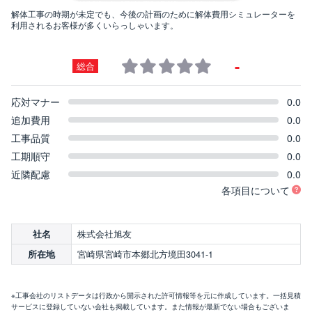
解体工事の時期が未定でも、今後の計画のために解体費用シミュレーターを
利用されるお客様が多くいらっしゃいます。
-
総合
応対マナー
0.0
追加費用
0.0
工事品質
0.0
工期順守
0.0
近隣配慮
0.0
各項目について
株式会社旭友
社名
宮崎県宮崎市本郷北方境田3041-1
所在地
※工事会社のリストデータは行政から開示された許可情報等を元に作成しています。一括見積
サービスに登録していない会社も掲載しています。また情報が最新でない場合もございま