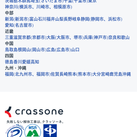
茨城
栃木
群馬
埼玉
さいたま市
千葉
千葉市
東京
神奈川
横浜市
川崎市
相模原市
中部
新潟
新潟市
富山
石川
福井
山梨
長野
岐阜
静岡
静岡市
浜松市
愛知
名古屋市
近畿
三重
滋賀
京都
京都市
大阪
大阪市
堺市
兵庫
神戸市
奈良
和歌山
中国
鳥取
島根
岡山
岡山市
広島
広島市
山口
四国
徳島
香川
愛媛
高知
九州・沖縄
福岡
北九州市
福岡市
佐賀
長崎
熊本
熊本市
大分
宮崎
鹿児島
沖縄