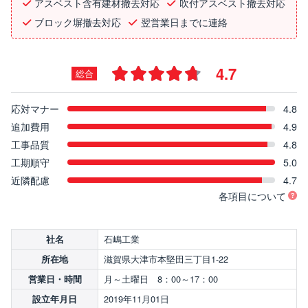
アスベスト含有建材撤去対応
吹付アスベスト撤去対応
ブロック塀撤去対応
翌営業日までに連絡
4.7
総合
応対マナー
4.8
追加費用
4.9
工事品質
4.8
工期順守
5.0
近隣配慮
4.7
各項目について
石嶋工業
社名
滋賀県大津市本堅田三丁目1-22
所在地
月～土曜日 8：00～17：00
営業日・時間
2019年11月01日
設立年月日