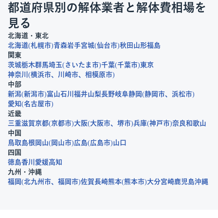
都道府県別の解体業者と解体費相場を
見る
北海道・東北
北海道
札幌市
青森
岩手
宮城
仙台市
秋田
山形
福島
関東
茨城
栃木
群馬
埼玉
さいたま市
千葉
千葉市
東京
神奈川
横浜市
川崎市
相模原市
中部
新潟
新潟市
富山
石川
福井
山梨
長野
岐阜
静岡
静岡市
浜松市
愛知
名古屋市
近畿
三重
滋賀
京都
京都市
大阪
大阪市
堺市
兵庫
神戸市
奈良
和歌山
中国
鳥取
島根
岡山
岡山市
広島
広島市
山口
四国
徳島
香川
愛媛
高知
九州・沖縄
福岡
北九州市
福岡市
佐賀
長崎
熊本
熊本市
大分
宮崎
鹿児島
沖縄