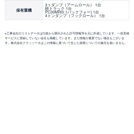
3ｔダンプ（アームロール） 1台
軽トラック 1台
保有重機
PC30MR(0.1バックフォー) 1台
4トンダンプ（フックロール） 1台
※工事会社のリストデータは行政から開示された許可情報等を元に作成しています。一括見積
サービスに登録していない会社も掲載しています。また情報が最新でない場合もございま
す。株式会社クラッソーネはこの情報に基づいて生じた損害についての責任を負いません。