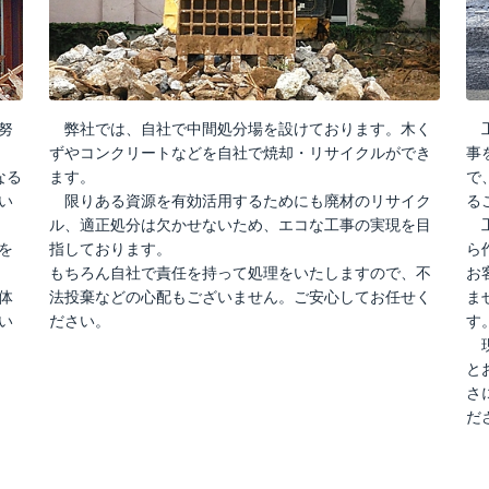
努
弊社では、自社で中間処分場を設けております。木く
工
ずやコンクリートなどを自社で焼却・リサイクルができ
事
なる
ます。
で
い
限りある資源を有効活用するためにも廃材のリサイク
る
ル、適正処分は欠かせないため、エコな工事の実現を目
工
を
指しております。
ら
もちろん自社で責任を持って処理をいたしますので、不
お
体
法投棄などの心配もございません。ご安心してお任せく
ま
い
ださい。
す
現
と
さ
だ