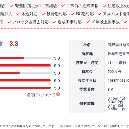
経験
5階建て以上の工事経験
工事前の近隣挨拶
法定以上の
保険加入
木造対応
鉄骨造対応
RC造対応
アスベスト含
応
ブロック塀撤去対応
造成工事対応
10年以上無事故
3.3
有限会社薩
社名
岐阜県恵那市長
所在地
3.3
月～土曜日 8:
営業日・時間
5.0
500万円
資本金
3.0
5.0
1988年01月
設立年月日
5.0
8名
従業員数
各項目について
0.15㎥ 1台
0.3㎥ 2台
保有重機
0.1㎥ 2台
0.45㎥ 1台
開示された許可情報等を元に作成しています。一括見積サービスに登録していない会社も掲載してい