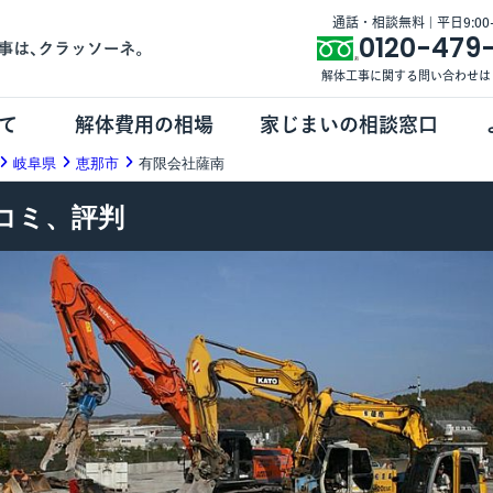
通話・相談無料 | 平日9:00-1
0120-479
解体工事に関する問い合わせは
て
解体費用の相場
家じまいの相談窓口
岐阜県
恵那市
有限会社薩南
コミ、評判