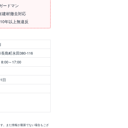
ガードマン
有建材撤去対応
10年以上無違反
南
島町永田380-116
00～17:00
01日
ます。また情報が最新でない場合もござ